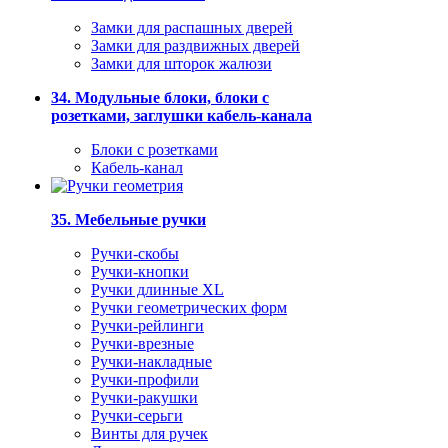
Замки для распашных дверей
Замки для раздвижных дверей
Замки для шторок жалюзи
34. Модульные блоки, блоки с
розетками, заглушки кабель-канала
Блоки с розетками
Кабель-канал
35. Мебельные ручки
Ручки-скобы
Ручки-кнопки
Ручки длинные XL
Ручки геометрических форм
Ручки-рейлинги
Ручки-врезные
Ручки-накладные
Ручки-профили
Ручки-ракушки
Ручки-серьги
Винты для ручек