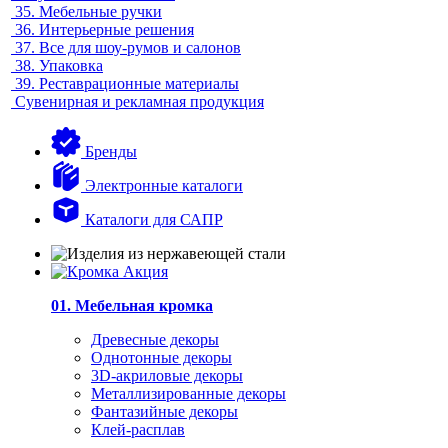
35.
Мебельные ручки
36.
Интерьерные решения
37.
Все для шоу-румов и салонов
38.
Упаковка
39.
Реставрационные материалы
Сувенирная и рекламная продукция
Бренды
Электронные каталоги
Каталоги для САПР
01. Мебельная кромка
Древесные декоры
Однотонные декоры
3D-акриловые декоры
Металлизированные декоры
Фантазийные декоры
Клей-расплав