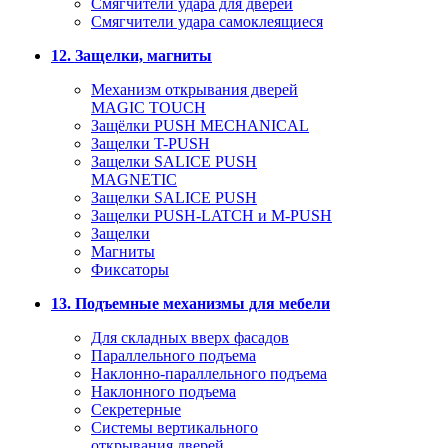
Смягчители удара для дверей
Cмягчители удара самоклеящиеся
12. Защелки, магниты
Механизм открывания дверей
MAGIC TOUCH
Защёлки PUSH MECHANICAL
Защелки T-PUSH
Защелки SALICE PUSH
MAGNETIC
Защелки SALICE PUSH
Защелки PUSH-LATCH и M-PUSH
Защелки
Магниты
Фиксаторы
13. Подъемные механизмы для мебели
Для складных вверх фасадов
Параллельного подъема
Наклонно-параллельного подъема
Наклонного подъема
Секретерные
Системы вертикального
открывания дверей