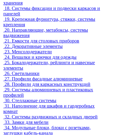
хранения
18.
Системы фиксации и подвески каркасов и
панелей
19.
Крепежная фурнитура, стяжки, системы
крепления
20.
Направляющие, метабоксы, системы
выдвижения
21.
Емкости для столовых приборов
22.
Декоративные элементы
23.
Менсолодержатели
24.
Вешалки и крючки для одежды
25.
Бокалодержатели, рейлинги и навесные
элементы
26.
Светильники
27.
Профили фасадные алюминиевые
28.
Профили для каркасных конструкций
29.
Системы алюминиевых и пластиковых
профилей
30.
Стеллажные системы
31.
Наполнение для шкафов и гардеробных
комнат
32.
Системы раздвижных и складных дверей
33.
Замки для мебели
34.
Модульные блоки, блоки с розетками,
заглушки кабель-канала