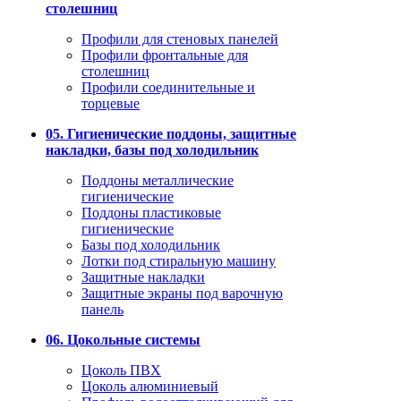
столешниц
Профили для стеновых панелей
Профили фронтальные для
столешниц
Профили соединительные и
торцевые
05. Гигиенические поддоны, защитные
накладки, базы под холодильник
Поддоны металлические
гигиенические
Поддоны пластиковые
гигиенические
Базы под холодильник
Лотки под стиральную машину
Защитные накладки
Защитные экраны под варочную
панель
06. Цокольные системы
Цоколь ПВХ
Цоколь алюминиевый