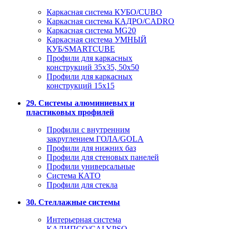
Каркасная система КУБО/CUBO
Каркасная система КАДРО/CADRO
Каркасная система MG20
Каркасная система УМНЫЙ
КУБ/SMARTCUBE
Профили для каркасных
конструкций 35x35, 50x50
Профили для каркасных
конструкций 15х15
29. Системы алюминиевых и
пластиковых профилей
Профили с внутренним
закруглением ГОЛА/GOLA
Профили для нижних баз
Профили для стеновых панелей
Профили универсальные
Система КАТО
Профили для стекла
30. Стеллажные системы
Интерьерная система
КАЛИПСО/CALYPSO