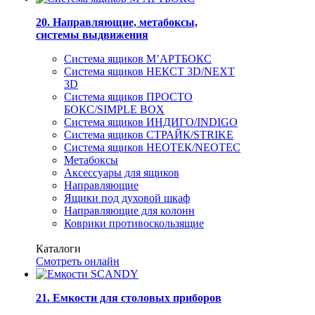
20. Направляющие, метабоксы,
системы выдвижения
Система ящиков М’АРТБОКС
Система ящиков НЕКСТ 3D/NEXT
3D
Система ящиков ПРОСТО
БОКС/SIMPLE BOX
Система ящиков ИНДИГО/INDIGO
Система ящиков СТРАЙК/STRIKE
Система ящиков НЕОТЕК/NEOTEC
Метабоксы
Аксессуары для ящиков
Направляющие
Ящики под духовой шкаф
Направляющие для колонн
Коврики противоскользящие
Каталоги
Смотреть онлайн
21. Емкости для столовых приборов