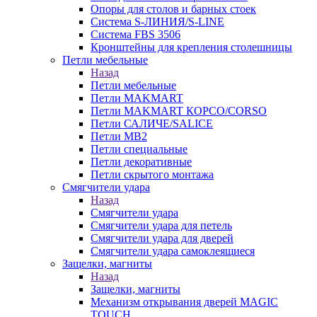
Опоры для столов и барных стоек
Система S-ЛИНИЯ/S-LINE
Система FBS 3506
Кронштейны для крепления столешницы
Петли мебельные
Назад
Петли мебельные
Петли MAKMART
Петли MAKMART КОРСО/CORSO
Петли САЛИЧЕ/SALICE
Петли MB2
Петли специальные
Петли декоративные
Петли скрытого монтажа
Смягчители удара
Назад
Смягчители удара
Смягчители удара для петель
Смягчители удара для дверей
Cмягчители удара самоклеящиеся
Защелки, магниты
Назад
Защелки, магниты
Механизм открывания дверей MAGIC
TOUCH