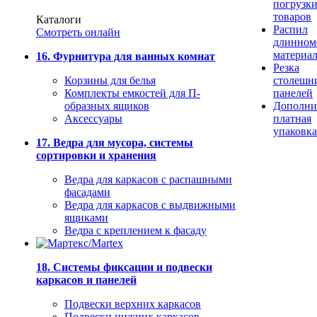
погрузк
товаров
Каталоги
Распил
Смотреть онлайн
длинном
материа
16. Фурнитура для ванных комнат
Резка
Корзины для белья
столешн
Комплекты емкостей для П-
панелей
образных ящиков
Дополни
Аксессуары
платная
упаковка
17. Ведра для мусора, системы
сортировки и хранения
Ведра для каркасов с распашными
фасадами
Ведра для каркасов с выдвижными
ящиками
Ведра с креплением к фасаду
18. Системы фиксации и подвески
каркасов и панелей
Подвески верхних каркасов
Подвески нижних каркасов