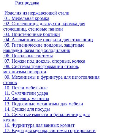
Распродажа
Изделия из нержавеющей стали
01.
Мебельная кромка
02.
Столешницы для кухни, кромка для
столешниц, стеновые панели
03.
Пристеночные бортики
04.
Алюминиевые профили для столешниц
05.
Гигиенические поддоны, защитные
накладки, базы под холодильник
06.
Цокольные системы
07.
Ножки под цоколь, опорные, колеса
08.
Системы трансформации столов,
механизмы поворота
09.
Механизмы и фурнитура для изготовления
столов
10.
Петли мебельные
11.
Смягчители удара
12.
Защелки, магниты
13.
Подъемные механизмы для мебели
14.
Сушки для посуды
15.
Сетчатые емкости и бутылочницы для
кухни
16.
Фурнитура для ванных комнат
17.
Ведра для мусора, системы сортировки и