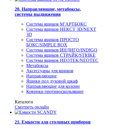
20. Направляющие, метабоксы,
системы выдвижения
Система ящиков М’АРТБОКС
Система ящиков НЕКСТ 3D/NEXT
3D
Система ящиков ПРОСТО
БОКС/SIMPLE BOX
Система ящиков ИНДИГО/INDIGO
Система ящиков СТРАЙК/STRIKE
Система ящиков НЕОТЕК/NEOTEC
Метабоксы
Аксессуары для ящиков
Направляющие
Ящики под духовой шкаф
Направляющие для колонн
Коврики противоскользящие
Каталоги
Смотреть онлайн
21. Емкости для столовых приборов