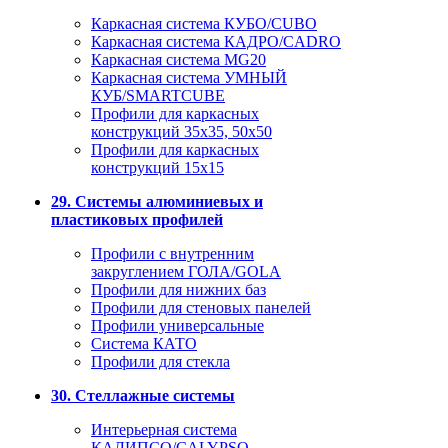
Каркасная система КУБО/CUBO
Каркасная система КАДРО/CADRO
Каркасная система MG20
Каркасная система УМНЫЙ
КУБ/SMARTCUBE
Профили для каркасных
конструкций 35x35, 50x50
Профили для каркасных
конструкций 15х15
29. Системы алюминиевых и
пластиковых профилей
Профили с внутренним
закруглением ГОЛА/GOLA
Профили для нижних баз
Профили для стеновых панелей
Профили универсальные
Система КАТО
Профили для стекла
30. Стеллажные системы
Интерьерная система
КАЛИПСО/CALYPSO