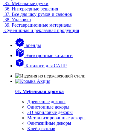
35.
Мебельные ручки
36.
Интерьерные решения
37.
Все для шоу-румов и салонов
38.
Упаковка
39.
Реставрационные материалы
Сувенирная и рекламная продукция
Бренды
Электронные каталоги
Каталоги для САПР
01. Мебельная кромка
Древесные декоры
Однотонные декоры
3D-акриловые декоры
Металлизированные декоры
Фантазийные декоры
Клей-расплав