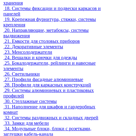
хранения
18.
Системы фиксации и подвески каркасов и
панелей
19.
Крепежная фурнитура, стяжки, системы
крепления
20.
Направляющие, метабоксы, системы
выдвижения
21.
Емкости для столовых приборов
22.
Декоративные элементы
23.
Менсолодержатели
24.
Вешалки и крючки для одежды
25.
Бокалодержатели, рейлинги и навесные
элементы
26.
Светильники
27.
Профили фасадные алюминиевые
28.
Профили для каркасных конструкций
29.
Системы алюминиевых и пластиковых
профилей
30.
Стеллажные системы
31.
Наполнение для шкафов и гардеробных
комнат
32.
Системы раздвижных и складных дверей
33.
Замки для мебели
34.
Модульные блоки, блоки с розетками,
заглушки кабель-канала