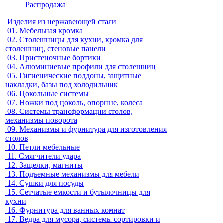
Распродажа
Изделия из нержавеющей стали
01.
Мебельная кромка
02.
Столешницы для кухни, кромка для
столешниц, стеновые панели
03.
Пристеночные бортики
04.
Алюминиевые профили для столешниц
05.
Гигиенические поддоны, защитные
накладки, базы под холодильник
06.
Цокольные системы
07.
Ножки под цоколь, опорные, колеса
08.
Системы трансформации столов,
механизмы поворота
09.
Механизмы и фурнитура для изготовления
столов
10.
Петли мебельные
11.
Смягчители удара
12.
Защелки, магниты
13.
Подъемные механизмы для мебели
14.
Сушки для посуды
15.
Сетчатые емкости и бутылочницы для
кухни
16.
Фурнитура для ванных комнат
17.
Ведра для мусора, системы сортировки и