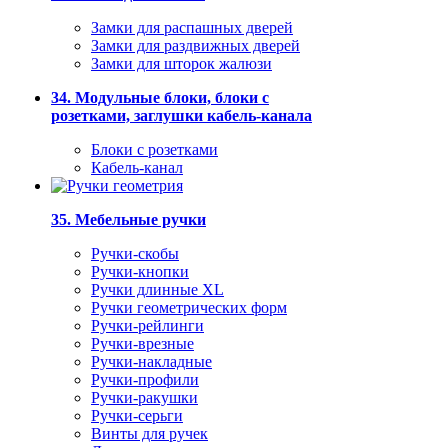
Замки для распашных дверей
Замки для раздвижных дверей
Замки для шторок жалюзи
34. Модульные блоки, блоки с
розетками, заглушки кабель-канала
Блоки с розетками
Кабель-канал
35. Мебельные ручки
Ручки-скобы
Ручки-кнопки
Ручки длинные XL
Ручки геометрических форм
Ручки-рейлинги
Ручки-врезные
Ручки-накладные
Ручки-профили
Ручки-ракушки
Ручки-серьги
Винты для ручек