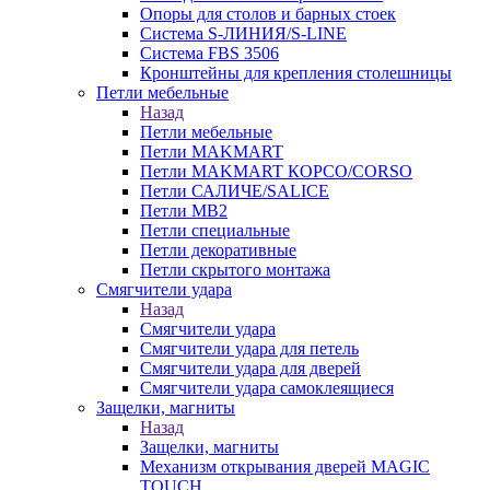
Опоры для столов и барных стоек
Система S-ЛИНИЯ/S-LINE
Система FBS 3506
Кронштейны для крепления столешницы
Петли мебельные
Назад
Петли мебельные
Петли MAKMART
Петли MAKMART КОРСО/CORSO
Петли САЛИЧЕ/SALICE
Петли MB2
Петли специальные
Петли декоративные
Петли скрытого монтажа
Смягчители удара
Назад
Смягчители удара
Смягчители удара для петель
Смягчители удара для дверей
Cмягчители удара самоклеящиеся
Защелки, магниты
Назад
Защелки, магниты
Механизм открывания дверей MAGIC
TOUCH