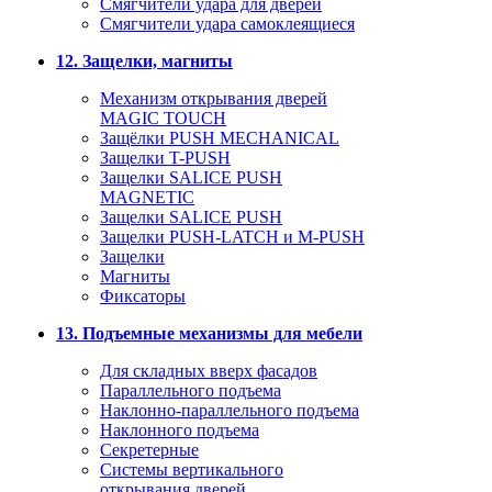
Смягчители удара для дверей
Cмягчители удара самоклеящиеся
12. Защелки, магниты
Механизм открывания дверей
MAGIC TOUCH
Защёлки PUSH MECHANICAL
Защелки T-PUSH
Защелки SALICE PUSH
MAGNETIC
Защелки SALICE PUSH
Защелки PUSH-LATCH и M-PUSH
Защелки
Магниты
Фиксаторы
13. Подъемные механизмы для мебели
Для складных вверх фасадов
Параллельного подъема
Наклонно-параллельного подъема
Наклонного подъема
Секретерные
Системы вертикального
открывания дверей