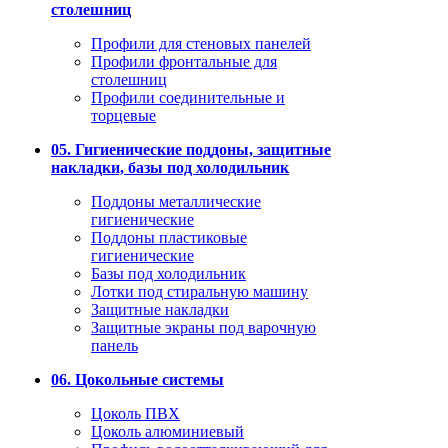
столешниц
Профили для стеновых панелей
Профили фронтальные для
столешниц
Профили соединительные и
торцевые
05. Гигиенические поддоны, защитные
накладки, базы под холодильник
Поддоны металлические
гигиенические
Поддоны пластиковые
гигиенические
Базы под холодильник
Лотки под стиральную машину
Защитные накладки
Защитные экраны под варочную
панель
06. Цокольные системы
Цоколь ПВХ
Цоколь алюминиевый