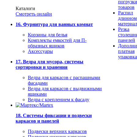
погрузк
товаров
Каталоги
Распил
Смотреть онлайн
длинном
материа
16. Фурнитура для ванных комнат
Резка
Корзины для белья
столешн
Комплекты емкостей для П-
панелей
образных ящиков
Дополни
Аксессуары
платная
упаковка
17. Ведра для мусора, системы
сортировки и хранения
Ведра для каркасов с распашными
фасадами
Ведра для каркасов с выдвижными
ящиками
Ведра с креплением к фасаду
18. Системы фиксации и подвески
каркасов и панелей
Подвески верхних каркасов
Подвески нижних каркасов