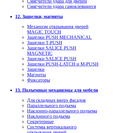
Смягчители удара для дверей
Cмягчители удара самоклеящиеся
12. Защелки, магниты
Механизм открывания дверей
MAGIC TOUCH
Защёлки PUSH MECHANICAL
Защелки T-PUSH
Защелки SALICE PUSH
MAGNETIC
Защелки SALICE PUSH
Защелки PUSH-LATCH и M-PUSH
Защелки
Магниты
Фиксаторы
13. Подъемные механизмы для мебели
Для складных вверх фасадов
Параллельного подъема
Наклонно-параллельного подъема
Наклонного подъема
Секретерные
Системы вертикального
открывания дверей