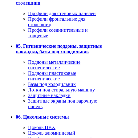
столешниц
Профили для стеновых панелей
Профили фронтальные для
столешниц
Профили соединительные и
торцевые
05. Гигиенические поддоны, защитные
накладки, базы под холодильник
Поддоны металлические
гигиенические
Поддоны пластиковые
гигиенические
Базы под холодильник
Лотки под стиральную машину
Защитные накладки
Защитные экраны под варочную
панель
06. Цокольные системы
Цоколь ПВХ
Цоколь алюминиевый