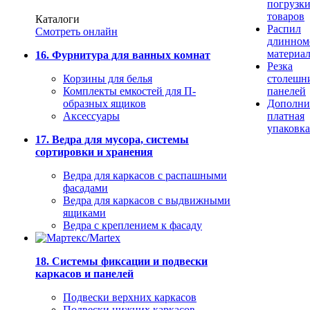
погрузк
товаров
Каталоги
Распил
Смотреть онлайн
длинном
материа
16. Фурнитура для ванных комнат
Резка
Корзины для белья
столешн
Комплекты емкостей для П-
панелей
образных ящиков
Дополни
Аксессуары
платная
упаковка
17. Ведра для мусора, системы
сортировки и хранения
Ведра для каркасов с распашными
фасадами
Ведра для каркасов с выдвижными
ящиками
Ведра с креплением к фасаду
18. Системы фиксации и подвески
каркасов и панелей
Подвески верхних каркасов
Подвески нижних каркасов