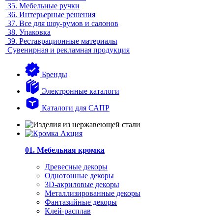
35.
Мебельные ручки
36.
Интерьерные решения
37.
Все для шоу-румов и салонов
38.
Упаковка
39.
Реставрационные материалы
Сувенирная и рекламная продукция
Бренды
Электронные каталоги
Каталоги для САПР
01. Мебельная кромка
Древесные декоры
Однотонные декоры
3D-акриловые декоры
Металлизированные декоры
Фантазийные декоры
Клей-расплав