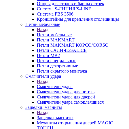
Опоры для столов и барных стоек
Система S-ЛИНИЯ/S-LINE
Система FBS 3506
Кронштейны для крепления столешницы
Петли мебельные
Назад
Петли мебельные
Петли MAKMART
Петли MAKMART КОРСО/CORSO
Петли САЛИЧЕ/SALICE
Петли MB2
Петли специальные
Петли декоративные
Петли скрытого монтажа
Смягчители удара
Назад
Смягчители удара
Смягчители удара для петель
Смягчители удара для дверей
Cмягчители удара самоклеящиеся
Защелки, магниты
Назад
Защелки, магниты
Механизм открывания дверей MAGIC
TOUCH