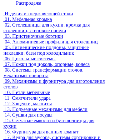
Распродажа
Изделия из нержавеющей стали
01.
Мебельная кромка
02.
Столешницы для кухни, кромка для
столешниц, стеновые панели
03.
Пристеночные бортики
04.
Алюминиевые профили для столешниц
05.
Гигиенические поддоны, защитные
накладки, базы под холодильник
06.
Цокольные системы
07.
Ножки под цоколь, опорные, колеса
08.
Системы трансформации столов,
механизмы поворота
09.
Механизмы и фурнитура для изготовления
столов
10.
Петли мебельные
11.
Смягчители удара
12.
Защелки, магниты
13.
Подъемные механизмы для мебели
14.
Сушки для посуды
15.
Сетчатые емкости и бутылочницы для
кухни
16.
Фурнитура для ванных комнат
17.
Ведра для мусора, системы сортировки и