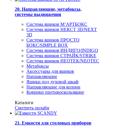
20. Направляющие, метабоксы,
системы выдвижения
Система ящиков М’АРТБОКС
Система ящиков НЕКСТ 3D/NEXT
3D
Система ящиков ПРОСТО
БОКС/SIMPLE BOX
Система ящиков ИНДИГО/INDIGO
Система ящиков СТРАЙК/STRIKE
Система ящиков НЕОТЕК/NEOTEC
Метабоксы
Аксессуары для ящиков
Направляющие
Ящики под духовой шкаф
Направляющие для колонн
Коврики противоскользящие
Каталоги
Смотреть онлайн
21. Емкости для столовых приборов