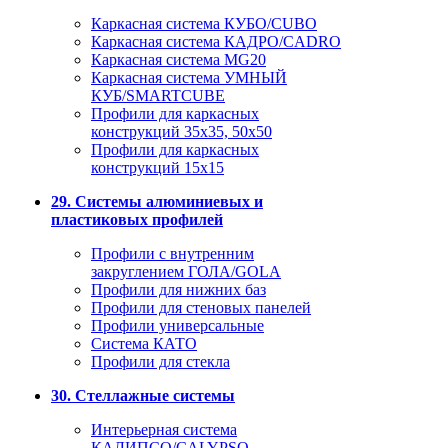
Каркасная система КУБО/CUBO
Каркасная система КАДРО/CADRO
Каркасная система MG20
Каркасная система УМНЫЙ
КУБ/SMARTCUBE
Профили для каркасных
конструкций 35x35, 50x50
Профили для каркасных
конструкций 15х15
29. Системы алюминиевых и
пластиковых профилей
Профили с внутренним
закруглением ГОЛА/GOLA
Профили для нижних баз
Профили для стеновых панелей
Профили универсальные
Система КАТО
Профили для стекла
30. Стеллажные системы
Интерьерная система
КАЛИПСО/CALYPSO