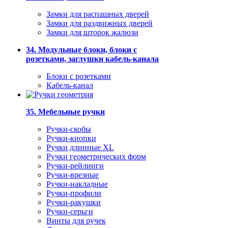
Замки для распашных дверей
Замки для раздвижных дверей
Замки для шторок жалюзи
34. Модульные блоки, блоки с
розетками, заглушки кабель-канала
Блоки с розетками
Кабель-канал
35. Мебельные ручки
Ручки-скобы
Ручки-кнопки
Ручки длинные XL
Ручки геометрических форм
Ручки-рейлинги
Ручки-врезные
Ручки-накладные
Ручки-профили
Ручки-ракушки
Ручки-серьги
Винты для ручек