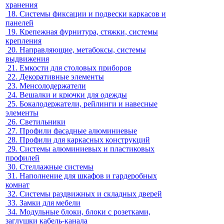
хранения
18.
Системы фиксации и подвески каркасов и
панелей
19.
Крепежная фурнитура, стяжки, системы
крепления
20.
Направляющие, метабоксы, системы
выдвижения
21.
Емкости для столовых приборов
22.
Декоративные элементы
23.
Менсолодержатели
24.
Вешалки и крючки для одежды
25.
Бокалодержатели, рейлинги и навесные
элементы
26.
Светильники
27.
Профили фасадные алюминиевые
28.
Профили для каркасных конструкций
29.
Системы алюминиевых и пластиковых
профилей
30.
Стеллажные системы
31.
Наполнение для шкафов и гардеробных
комнат
32.
Системы раздвижных и складных дверей
33.
Замки для мебели
34.
Модульные блоки, блоки с розетками,
заглушки кабель-канала