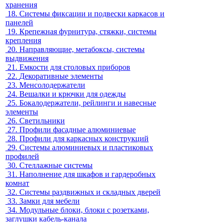
хранения
18.
Системы фиксации и подвески каркасов и
панелей
19.
Крепежная фурнитура, стяжки, системы
крепления
20.
Направляющие, метабоксы, системы
выдвижения
21.
Емкости для столовых приборов
22.
Декоративные элементы
23.
Менсолодержатели
24.
Вешалки и крючки для одежды
25.
Бокалодержатели, рейлинги и навесные
элементы
26.
Светильники
27.
Профили фасадные алюминиевые
28.
Профили для каркасных конструкций
29.
Системы алюминиевых и пластиковых
профилей
30.
Стеллажные системы
31.
Наполнение для шкафов и гардеробных
комнат
32.
Системы раздвижных и складных дверей
33.
Замки для мебели
34.
Модульные блоки, блоки с розетками,
заглушки кабель-канала