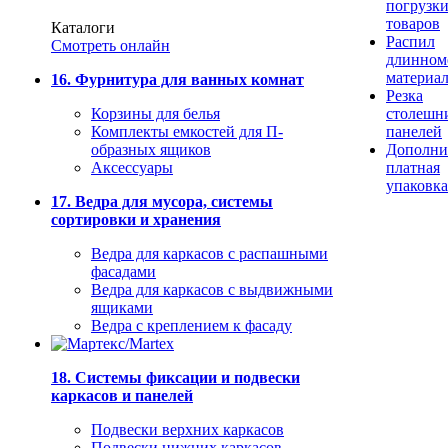
погрузк
товаров
Каталоги
Распил
Смотреть онлайн
длинном
материа
16. Фурнитура для ванных комнат
Резка
Корзины для белья
столешн
Комплекты емкостей для П-
панелей
образных ящиков
Дополни
Аксессуары
платная
упаковка
17. Ведра для мусора, системы
сортировки и хранения
Ведра для каркасов с распашными
фасадами
Ведра для каркасов с выдвижными
ящиками
Ведра с креплением к фасаду
18. Системы фиксации и подвески
каркасов и панелей
Подвески верхних каркасов
Подвески нижних каркасов