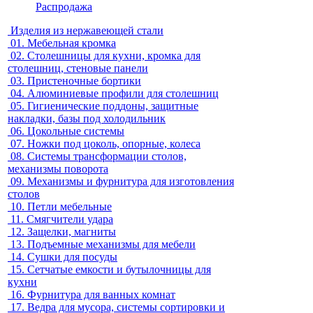
Распродажа
Изделия из нержавеющей стали
01.
Мебельная кромка
02.
Столешницы для кухни, кромка для
столешниц, стеновые панели
03.
Пристеночные бортики
04.
Алюминиевые профили для столешниц
05.
Гигиенические поддоны, защитные
накладки, базы под холодильник
06.
Цокольные системы
07.
Ножки под цоколь, опорные, колеса
08.
Системы трансформации столов,
механизмы поворота
09.
Механизмы и фурнитура для изготовления
столов
10.
Петли мебельные
11.
Смягчители удара
12.
Защелки, магниты
13.
Подъемные механизмы для мебели
14.
Сушки для посуды
15.
Сетчатые емкости и бутылочницы для
кухни
16.
Фурнитура для ванных комнат
17.
Ведра для мусора, системы сортировки и