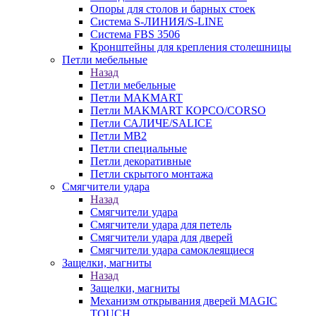
Опоры для столов и барных стоек
Система S-ЛИНИЯ/S-LINE
Система FBS 3506
Кронштейны для крепления столешницы
Петли мебельные
Назад
Петли мебельные
Петли MAKMART
Петли MAKMART КОРСО/CORSO
Петли САЛИЧЕ/SALICE
Петли MB2
Петли специальные
Петли декоративные
Петли скрытого монтажа
Смягчители удара
Назад
Смягчители удара
Смягчители удара для петель
Смягчители удара для дверей
Cмягчители удара самоклеящиеся
Защелки, магниты
Назад
Защелки, магниты
Механизм открывания дверей MAGIC
TOUCH