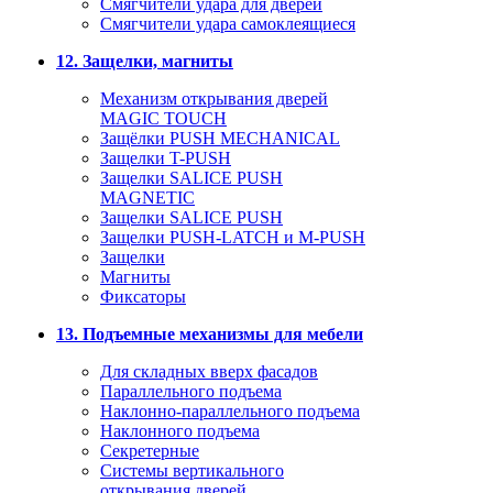
Смягчители удара для дверей
Cмягчители удара самоклеящиеся
12. Защелки, магниты
Механизм открывания дверей
MAGIC TOUCH
Защёлки PUSH MECHANICAL
Защелки T-PUSH
Защелки SALICE PUSH
MAGNETIC
Защелки SALICE PUSH
Защелки PUSH-LATCH и M-PUSH
Защелки
Магниты
Фиксаторы
13. Подъемные механизмы для мебели
Для складных вверх фасадов
Параллельного подъема
Наклонно-параллельного подъема
Наклонного подъема
Секретерные
Системы вертикального
открывания дверей