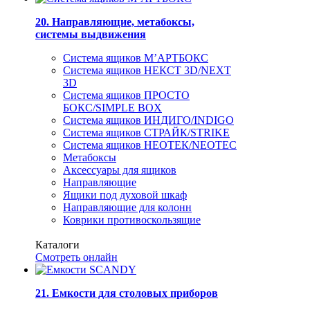
20. Направляющие, метабоксы,
системы выдвижения
Система ящиков М’АРТБОКС
Система ящиков НЕКСТ 3D/NEXT
3D
Система ящиков ПРОСТО
БОКС/SIMPLE BOX
Система ящиков ИНДИГО/INDIGO
Система ящиков СТРАЙК/STRIKE
Система ящиков НЕОТЕК/NEOTEC
Метабоксы
Аксессуары для ящиков
Направляющие
Ящики под духовой шкаф
Направляющие для колонн
Коврики противоскользящие
Каталоги
Смотреть онлайн
21. Емкости для столовых приборов