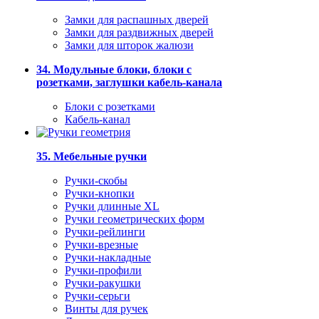
Замки для распашных дверей
Замки для раздвижных дверей
Замки для шторок жалюзи
34. Модульные блоки, блоки с
розетками, заглушки кабель-канала
Блоки с розетками
Кабель-канал
35. Мебельные ручки
Ручки-скобы
Ручки-кнопки
Ручки длинные XL
Ручки геометрических форм
Ручки-рейлинги
Ручки-врезные
Ручки-накладные
Ручки-профили
Ручки-ракушки
Ручки-серьги
Винты для ручек