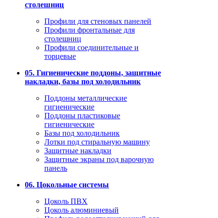
столешниц
Профили для стеновых панелей
Профили фронтальные для
столешниц
Профили соединительные и
торцевые
05. Гигиенические поддоны, защитные
накладки, базы под холодильник
Поддоны металлические
гигиенические
Поддоны пластиковые
гигиенические
Базы под холодильник
Лотки под стиральную машину
Защитные накладки
Защитные экраны под варочную
панель
06. Цокольные системы
Цоколь ПВХ
Цоколь алюминиевый