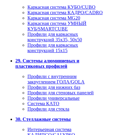
Каркасная система КУБО/CUBO
Каркасная система КАДРО/CADRO
Каркасная система MG20
Каркасная система УМНЫЙ
КУБ/SMARTCUBE
Профили для каркасных
конструкций 35x35, 50x50
Профили для каркасных
конструкций 15х15
29. Системы алюминиевых и
пластиковых профилей
Профили с внутренним
закруглением ГОЛА/GOLA
Профили для нижних баз
Профили для стеновых панелей
Профили универсальные
Система КАТО
Профили для стекла
30. Стеллажные системы
Интерьерная система
КАЛИПСО/CALYPSO