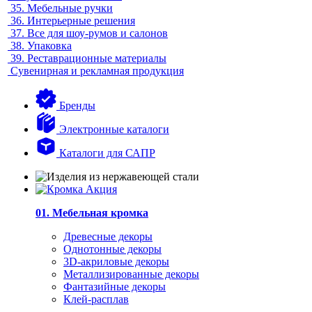
35.
Мебельные ручки
36.
Интерьерные решения
37.
Все для шоу-румов и салонов
38.
Упаковка
39.
Реставрационные материалы
Сувенирная и рекламная продукция
Бренды
Электронные каталоги
Каталоги для САПР
01. Мебельная кромка
Древесные декоры
Однотонные декоры
3D-акриловые декоры
Металлизированные декоры
Фантазийные декоры
Клей-расплав