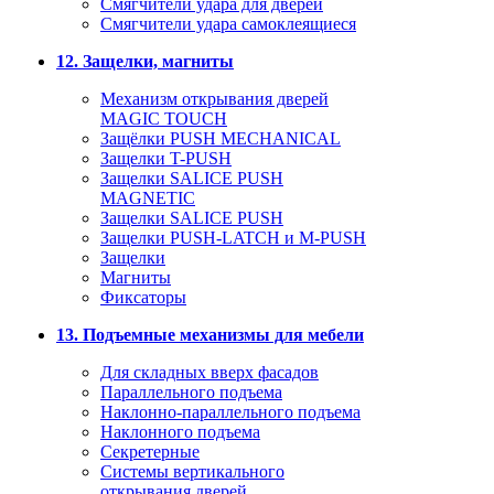
Смягчители удара для дверей
Cмягчители удара самоклеящиеся
12. Защелки, магниты
Механизм открывания дверей
MAGIC TOUCH
Защёлки PUSH MECHANICAL
Защелки T-PUSH
Защелки SALICE PUSH
MAGNETIC
Защелки SALICE PUSH
Защелки PUSH-LATCH и M-PUSH
Защелки
Магниты
Фиксаторы
13. Подъемные механизмы для мебели
Для складных вверх фасадов
Параллельного подъема
Наклонно-параллельного подъема
Наклонного подъема
Секретерные
Системы вертикального
открывания дверей