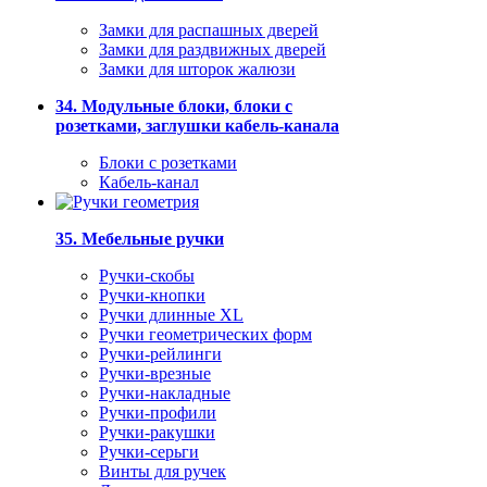
Замки для распашных дверей
Замки для раздвижных дверей
Замки для шторок жалюзи
34. Модульные блоки, блоки с
розетками, заглушки кабель-канала
Блоки с розетками
Кабель-канал
35. Мебельные ручки
Ручки-скобы
Ручки-кнопки
Ручки длинные XL
Ручки геометрических форм
Ручки-рейлинги
Ручки-врезные
Ручки-накладные
Ручки-профили
Ручки-ракушки
Ручки-серьги
Винты для ручек