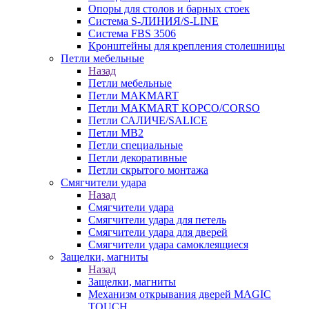
Опоры для столов и барных стоек
Система S-ЛИНИЯ/S-LINE
Система FBS 3506
Кронштейны для крепления столешницы
Петли мебельные
Назад
Петли мебельные
Петли MAKMART
Петли MAKMART КОРСО/CORSO
Петли САЛИЧЕ/SALICE
Петли MB2
Петли специальные
Петли декоративные
Петли скрытого монтажа
Смягчители удара
Назад
Смягчители удара
Смягчители удара для петель
Смягчители удара для дверей
Cмягчители удара самоклеящиеся
Защелки, магниты
Назад
Защелки, магниты
Механизм открывания дверей MAGIC
TOUCH