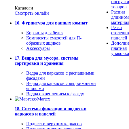
погрузк
товаров
Каталоги
Распил
Смотреть онлайн
длинном
материа
16. Фурнитура для ванных комнат
Резка
Корзины для белья
столешн
Комплекты емкостей для П-
панелей
образных ящиков
Дополни
Аксессуары
платная
упаковка
17. Ведра для мусора, системы
сортировки и хранения
Ведра для каркасов с распашными
фасадами
Ведра для каркасов с выдвижными
ящиками
Ведра с креплением к фасаду
18. Системы фиксации и подвески
каркасов и панелей
Подвески верхних каркасов
Подвески нижних каркасов