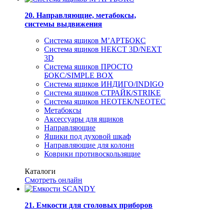
20. Направляющие, метабоксы,
системы выдвижения
Система ящиков М’АРТБОКС
Система ящиков НЕКСТ 3D/NEXT
3D
Система ящиков ПРОСТО
БОКС/SIMPLE BOX
Система ящиков ИНДИГО/INDIGO
Система ящиков СТРАЙК/STRIKE
Система ящиков НЕОТЕК/NEOTEC
Метабоксы
Аксессуары для ящиков
Направляющие
Ящики под духовой шкаф
Направляющие для колонн
Коврики противоскользящие
Каталоги
Смотреть онлайн
21. Емкости для столовых приборов