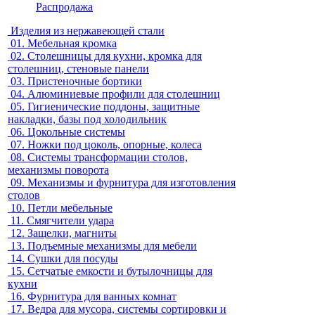
Распродажа
Изделия из нержавеющей стали
01.
Мебельная кромка
02.
Столешницы для кухни, кромка для
столешниц, стеновые панели
03.
Пристеночные бортики
04.
Алюминиевые профили для столешниц
05.
Гигиенические поддоны, защитные
накладки, базы под холодильник
06.
Цокольные системы
07.
Ножки под цоколь, опорные, колеса
08.
Системы трансформации столов,
механизмы поворота
09.
Механизмы и фурнитура для изготовления
столов
10.
Петли мебельные
11.
Смягчители удара
12.
Защелки, магниты
13.
Подъемные механизмы для мебели
14.
Сушки для посуды
15.
Сетчатые емкости и бутылочницы для
кухни
16.
Фурнитура для ванных комнат
17.
Ведра для мусора, системы сортировки и