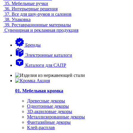
35.
Мебельные ручки
36.
Интерьерные решения
37.
Все для шоу-румов и салонов
38.
Упаковка
39.
Реставрационные материалы
Сувенирная и рекламная продукция
Бренды
Электронные каталоги
Каталоги для САПР
01. Мебельная кромка
Древесные декоры
Однотонные декоры
3D-акриловые декоры
Металлизированные декоры
Фантазийные декоры
Клей-расплав