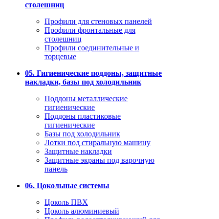
столешниц
Профили для стеновых панелей
Профили фронтальные для
столешниц
Профили соединительные и
торцевые
05. Гигиенические поддоны, защитные
накладки, базы под холодильник
Поддоны металлические
гигиенические
Поддоны пластиковые
гигиенические
Базы под холодильник
Лотки под стиральную машину
Защитные накладки
Защитные экраны под варочную
панель
06. Цокольные системы
Цоколь ПВХ
Цоколь алюминиевый