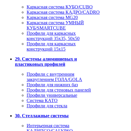
Каркасная система КУБО/CUBO
Каркасная система КАДРО/CADRO
Каркасная система MG20
Каркасная система УМНЫЙ
КУБ/SMARTCUBE
Профили для каркасных
конструкций 35x35, 50x50
Профили для каркасных
конструкций 15х15
29. Системы алюминиевых и
пластиковых профилей
Профили с внутренним
закруглением ГОЛА/GOLA
Профили для нижних баз
Профили для стеновых панелей
Профили универсальные
Система КАТО
Профили для стекла
30. Стеллажные системы
Интерьерная система
КАЛИПСО/CALYPSO