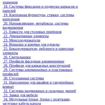
хранения
18.
Системы фиксации и подвески каркасов и
панелей
19.
Крепежная фурнитура, стяжки, системы
крепления
20.
Направляющие, метабоксы, системы
выдвижения
21.
Емкости для столовых приборов
22.
Декоративные элементы
23.
Менсолодержатели
24.
Вешалки и крючки для одежды
25.
Бокалодержатели, рейлинги и навесные
элементы
26.
Светильники
27.
Профили фасадные алюминиевые
28.
Профили для каркасных конструкций
29.
Системы алюминиевых и пластиковых
профилей
30.
Стеллажные системы
31.
Наполнение для шкафов и гардеробных
комнат
32.
Системы раздвижных и складных дверей
33.
Замки для мебели
34.
Модульные блоки, блоки с розетками,
заглушки кабель-канала