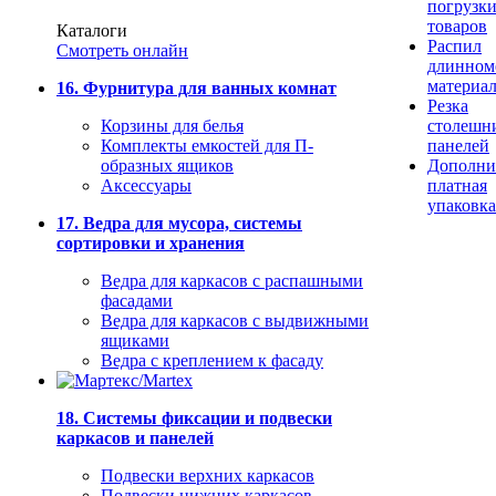
погрузк
товаров
Каталоги
Распил
Смотреть онлайн
длинном
материа
16. Фурнитура для ванных комнат
Резка
Корзины для белья
столешн
Комплекты емкостей для П-
панелей
образных ящиков
Дополни
Аксессуары
платная
упаковка
17. Ведра для мусора, системы
сортировки и хранения
Ведра для каркасов с распашными
фасадами
Ведра для каркасов с выдвижными
ящиками
Ведра с креплением к фасаду
18. Системы фиксации и подвески
каркасов и панелей
Подвески верхних каркасов
Подвески нижних каркасов