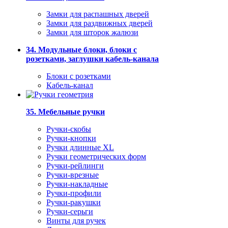
Замки для распашных дверей
Замки для раздвижных дверей
Замки для шторок жалюзи
34. Модульные блоки, блоки с
розетками, заглушки кабель-канала
Блоки с розетками
Кабель-канал
35. Мебельные ручки
Ручки-скобы
Ручки-кнопки
Ручки длинные XL
Ручки геометрических форм
Ручки-рейлинги
Ручки-врезные
Ручки-накладные
Ручки-профили
Ручки-ракушки
Ручки-серьги
Винты для ручек