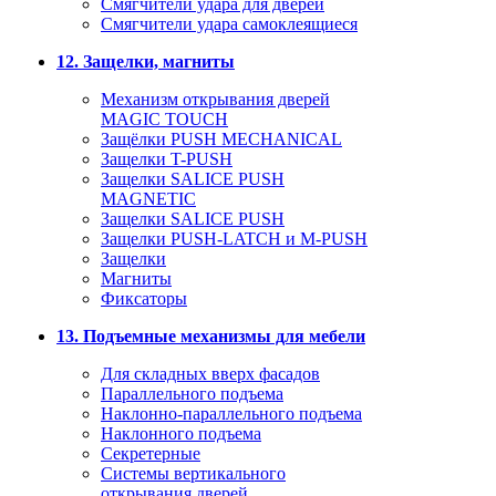
Смягчители удара для дверей
Cмягчители удара самоклеящиеся
12. Защелки, магниты
Механизм открывания дверей
MAGIC TOUCH
Защёлки PUSH MECHANICAL
Защелки T-PUSH
Защелки SALICE PUSH
MAGNETIC
Защелки SALICE PUSH
Защелки PUSH-LATCH и M-PUSH
Защелки
Магниты
Фиксаторы
13. Подъемные механизмы для мебели
Для складных вверх фасадов
Параллельного подъема
Наклонно-параллельного подъема
Наклонного подъема
Секретерные
Системы вертикального
открывания дверей