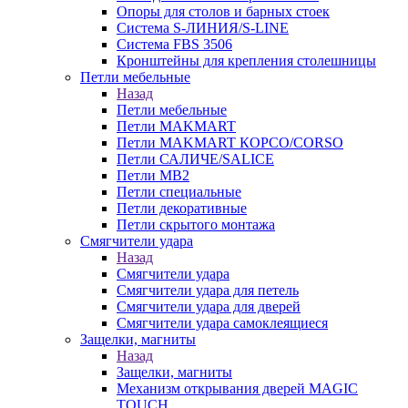
Опоры для столов и барных стоек
Система S-ЛИНИЯ/S-LINE
Система FBS 3506
Кронштейны для крепления столешницы
Петли мебельные
Назад
Петли мебельные
Петли MAKMART
Петли MAKMART КОРСО/CORSO
Петли САЛИЧЕ/SALICE
Петли MB2
Петли специальные
Петли декоративные
Петли скрытого монтажа
Смягчители удара
Назад
Смягчители удара
Смягчители удара для петель
Смягчители удара для дверей
Cмягчители удара самоклеящиеся
Защелки, магниты
Назад
Защелки, магниты
Механизм открывания дверей MAGIC
TOUCH