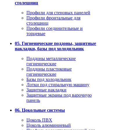
столешниц
Профили для стеновых панелей
Профили фронтальные для
столешниц
Профили соединительные и
торцевые
05. Гигиенические поддоны, защитные
накладки, базы под холодильник
Поддоны металлические
гигиенические
Поддоны пластиковые
гигиенические
Базы под холодильник
Лотки под стиральную машину
Защитные накладки
Защитные экраны под варочную
панель
06. Цокольные системы
Цоколь ПВХ
Цоколь алюминиевый