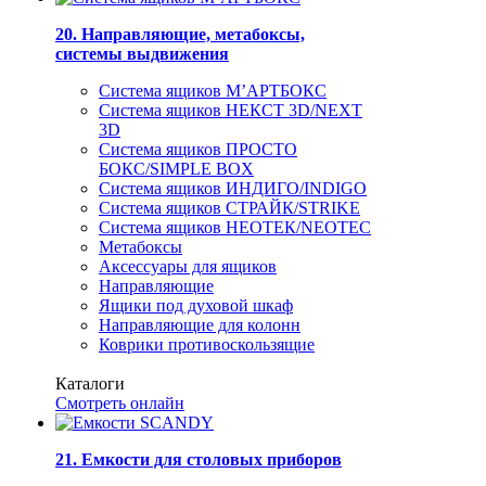
20. Направляющие, метабоксы,
системы выдвижения
Система ящиков М’АРТБОКС
Система ящиков НЕКСТ 3D/NEXT
3D
Система ящиков ПРОСТО
БОКС/SIMPLE BOX
Система ящиков ИНДИГО/INDIGO
Система ящиков СТРАЙК/STRIKE
Система ящиков НЕОТЕК/NEOTEC
Метабоксы
Аксессуары для ящиков
Направляющие
Ящики под духовой шкаф
Направляющие для колонн
Коврики противоскользящие
Каталоги
Смотреть онлайн
21. Емкости для столовых приборов