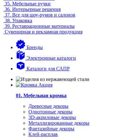
35.
Мебельные ручки
36.
Интерьерные решения
37.
Все для шоу-румов и салонов
38.
Упаковка
39.
Реставрационные материалы
Сувенирная и рекламная продукция
Бренды
Электронные каталоги
Каталоги для САПР
01. Мебельная кромка
Древесные декоры
Однотонные декоры
3D-акриловые декоры
Металлизированные декоры
Фантазийные декоры
Клей-расплав