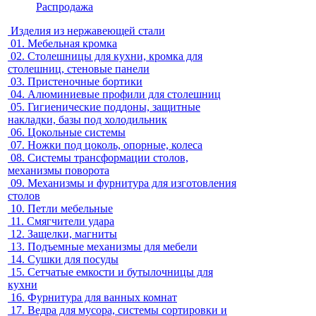
Распродажа
Изделия из нержавеющей стали
01.
Мебельная кромка
02.
Столешницы для кухни, кромка для
столешниц, стеновые панели
03.
Пристеночные бортики
04.
Алюминиевые профили для столешниц
05.
Гигиенические поддоны, защитные
накладки, базы под холодильник
06.
Цокольные системы
07.
Ножки под цоколь, опорные, колеса
08.
Системы трансформации столов,
механизмы поворота
09.
Механизмы и фурнитура для изготовления
столов
10.
Петли мебельные
11.
Смягчители удара
12.
Защелки, магниты
13.
Подъемные механизмы для мебели
14.
Сушки для посуды
15.
Сетчатые емкости и бутылочницы для
кухни
16.
Фурнитура для ванных комнат
17.
Ведра для мусора, системы сортировки и