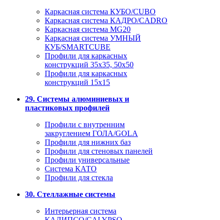
Каркасная система КУБО/CUBO
Каркасная система КАДРО/CADRO
Каркасная система MG20
Каркасная система УМНЫЙ
КУБ/SMARTCUBE
Профили для каркасных
конструкций 35x35, 50x50
Профили для каркасных
конструкций 15х15
29. Системы алюминиевых и
пластиковых профилей
Профили с внутренним
закруглением ГОЛА/GOLA
Профили для нижних баз
Профили для стеновых панелей
Профили универсальные
Система КАТО
Профили для стекла
30. Стеллажные системы
Интерьерная система
КАЛИПСО/CALYPSO