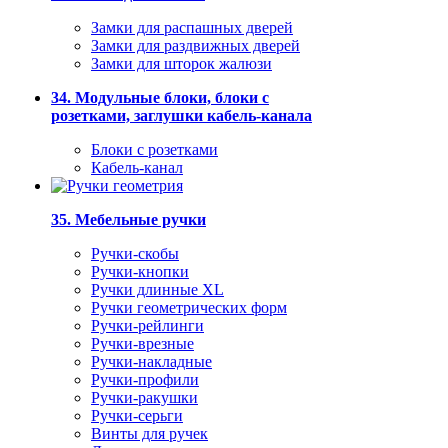
Замки для распашных дверей
Замки для раздвижных дверей
Замки для шторок жалюзи
34. Модульные блоки, блоки с
розетками, заглушки кабель-канала
Блоки с розетками
Кабель-канал
35. Мебельные ручки
Ручки-скобы
Ручки-кнопки
Ручки длинные XL
Ручки геометрических форм
Ручки-рейлинги
Ручки-врезные
Ручки-накладные
Ручки-профили
Ручки-ракушки
Ручки-серьги
Винты для ручек