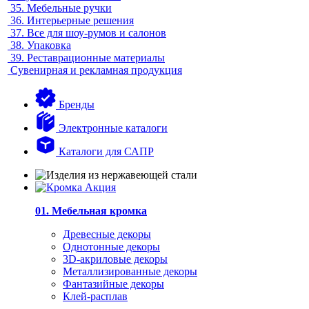
35.
Мебельные ручки
36.
Интерьерные решения
37.
Все для шоу-румов и салонов
38.
Упаковка
39.
Реставрационные материалы
Сувенирная и рекламная продукция
Бренды
Электронные каталоги
Каталоги для САПР
01. Мебельная кромка
Древесные декоры
Однотонные декоры
3D-акриловые декоры
Металлизированные декоры
Фантазийные декоры
Клей-расплав