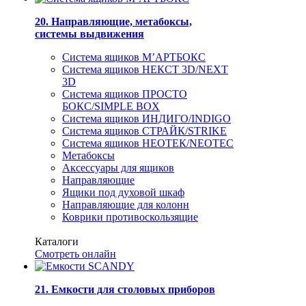
20. Направляющие, метабоксы,
системы выдвижения
Система ящиков М’АРТБОКС
Система ящиков НЕКСТ 3D/NEXT
3D
Система ящиков ПРОСТО
БОКС/SIMPLE BOX
Система ящиков ИНДИГО/INDIGO
Система ящиков СТРАЙК/STRIKE
Система ящиков НЕОТЕК/NEOTEC
Метабоксы
Аксессуары для ящиков
Направляющие
Ящики под духовой шкаф
Направляющие для колонн
Коврики противоскользящие
Каталоги
Смотреть онлайн
21. Емкости для столовых приборов