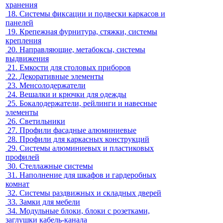
хранения
18.
Системы фиксации и подвески каркасов и
панелей
19.
Крепежная фурнитура, стяжки, системы
крепления
20.
Направляющие, метабоксы, системы
выдвижения
21.
Емкости для столовых приборов
22.
Декоративные элементы
23.
Менсолодержатели
24.
Вешалки и крючки для одежды
25.
Бокалодержатели, рейлинги и навесные
элементы
26.
Светильники
27.
Профили фасадные алюминиевые
28.
Профили для каркасных конструкций
29.
Системы алюминиевых и пластиковых
профилей
30.
Стеллажные системы
31.
Наполнение для шкафов и гардеробных
комнат
32.
Системы раздвижных и складных дверей
33.
Замки для мебели
34.
Модульные блоки, блоки с розетками,
заглушки кабель-канала