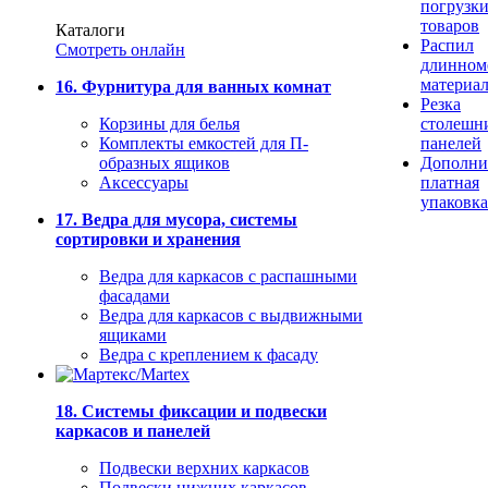
погрузк
товаров
Каталоги
Распил
Смотреть онлайн
длинном
материа
16. Фурнитура для ванных комнат
Резка
Корзины для белья
столешн
Комплекты емкостей для П-
панелей
образных ящиков
Дополни
Аксессуары
платная
упаковка
17. Ведра для мусора, системы
сортировки и хранения
Ведра для каркасов с распашными
фасадами
Ведра для каркасов с выдвижными
ящиками
Ведра с креплением к фасаду
18. Системы фиксации и подвески
каркасов и панелей
Подвески верхних каркасов
Подвески нижних каркасов