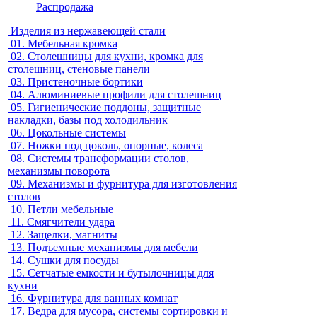
Распродажа
Изделия из нержавеющей стали
01.
Мебельная кромка
02.
Столешницы для кухни, кромка для
столешниц, стеновые панели
03.
Пристеночные бортики
04.
Алюминиевые профили для столешниц
05.
Гигиенические поддоны, защитные
накладки, базы под холодильник
06.
Цокольные системы
07.
Ножки под цоколь, опорные, колеса
08.
Системы трансформации столов,
механизмы поворота
09.
Механизмы и фурнитура для изготовления
столов
10.
Петли мебельные
11.
Смягчители удара
12.
Защелки, магниты
13.
Подъемные механизмы для мебели
14.
Сушки для посуды
15.
Сетчатые емкости и бутылочницы для
кухни
16.
Фурнитура для ванных комнат
17.
Ведра для мусора, системы сортировки и