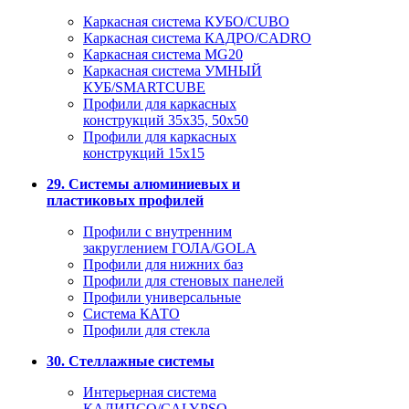
Каркасная система КУБО/CUBO
Каркасная система КАДРО/CADRO
Каркасная система MG20
Каркасная система УМНЫЙ
КУБ/SMARTCUBE
Профили для каркасных
конструкций 35x35, 50x50
Профили для каркасных
конструкций 15х15
29. Системы алюминиевых и
пластиковых профилей
Профили с внутренним
закруглением ГОЛА/GOLA
Профили для нижних баз
Профили для стеновых панелей
Профили универсальные
Система КАТО
Профили для стекла
30. Стеллажные системы
Интерьерная система
КАЛИПСО/CALYPSO