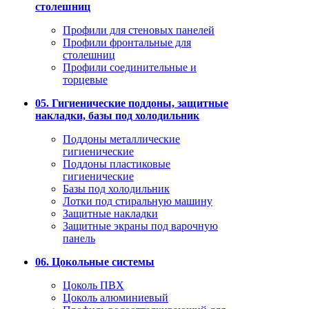
столешниц
Профили для стеновых панелей
Профили фронтальные для
столешниц
Профили соединительные и
торцевые
05. Гигиенические поддоны, защитные
накладки, базы под холодильник
Поддоны металлические
гигиенические
Поддоны пластиковые
гигиенические
Базы под холодильник
Лотки под стиральную машину
Защитные накладки
Защитные экраны под варочную
панель
06. Цокольные системы
Цоколь ПВХ
Цоколь алюминиевый