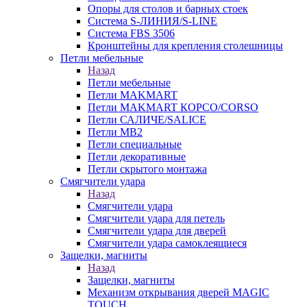
Опоры для столов и барных стоек
Система S-ЛИНИЯ/S-LINE
Система FBS 3506
Кронштейны для крепления столешницы
Петли мебельные
Назад
Петли мебельные
Петли MAKMART
Петли MAKMART КОРСО/CORSO
Петли САЛИЧЕ/SALICE
Петли MB2
Петли специальные
Петли декоративные
Петли скрытого монтажа
Смягчители удара
Назад
Смягчители удара
Смягчители удара для петель
Смягчители удара для дверей
Cмягчители удара самоклеящиеся
Защелки, магниты
Назад
Защелки, магниты
Механизм открывания дверей MAGIC
TOUCH