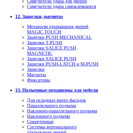
Смягчители удара для дверей
Cмягчители удара самоклеящиеся
12. Защелки, магниты
Механизм открывания дверей
MAGIC TOUCH
Защёлки PUSH MECHANICAL
Защелки T-PUSH
Защелки SALICE PUSH
MAGNETIC
Защелки SALICE PUSH
Защелки PUSH-LATCH и M-PUSH
Защелки
Магниты
Фиксаторы
13. Подъемные механизмы для мебели
Для складных вверх фасадов
Параллельного подъема
Наклонно-параллельного подъема
Наклонного подъема
Секретерные
Системы вертикального
открывания дверей