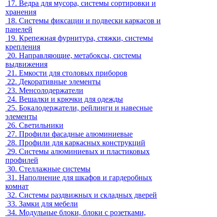
17.
Ведра для мусора, системы сортировки и
хранения
18.
Системы фиксации и подвески каркасов и
панелей
19.
Крепежная фурнитура, стяжки, системы
крепления
20.
Направляющие, метабоксы, системы
выдвижения
21.
Емкости для столовых приборов
22.
Декоративные элементы
23.
Менсолодержатели
24.
Вешалки и крючки для одежды
25.
Бокалодержатели, рейлинги и навесные
элементы
26.
Светильники
27.
Профили фасадные алюминиевые
28.
Профили для каркасных конструкций
29.
Системы алюминиевых и пластиковых
профилей
30.
Стеллажные системы
31.
Наполнение для шкафов и гардеробных
комнат
32.
Системы раздвижных и складных дверей
33.
Замки для мебели
34.
Модульные блоки, блоки с розетками,