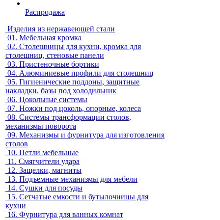
Распродажа
Изделия из нержавеющей стали
01.
Мебельная кромка
02.
Столешницы для кухни, кромка для
столешниц, стеновые панели
03.
Пристеночные бортики
04.
Алюминиевые профили для столешниц
05.
Гигиенические поддоны, защитные
накладки, базы под холодильник
06.
Цокольные системы
07.
Ножки под цоколь, опорные, колеса
08.
Системы трансформации столов,
механизмы поворота
09.
Механизмы и фурнитура для изготовления
столов
10.
Петли мебельные
11.
Смягчители удара
12.
Защелки, магниты
13.
Подъемные механизмы для мебели
14.
Сушки для посуды
15.
Сетчатые емкости и бутылочницы для
кухни
16.
Фурнитура для ванных комнат