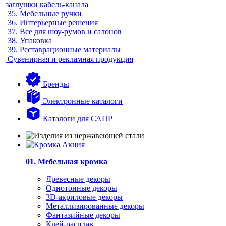
заглушки кабель-канала
35.
Мебельные ручки
36.
Интерьерные решения
37.
Все для шоу-румов и салонов
38.
Упаковка
39.
Реставрационные материалы
Сувенирная и рекламная продукция
Бренды
Электронные каталоги
Каталоги для САПР
01. Мебельная кромка
Древесные декоры
Однотонные декоры
3D-акриловые декоры
Металлизированные декоры
Фантазийные декоры
Клей-расплав