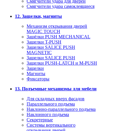
Смягчители удара для дверей
Cмягчители удара самоклеящиеся
12. Защелки, магниты
Механизм открывания дверей
MAGIC TOUCH
Защёлки PUSH MECHANICAL
Защелки T-PUSH
Защелки SALICE PUSH
MAGNETIC
Защелки SALICE PUSH
Защелки PUSH-LATCH и M-PUSH
Защелки
Магниты
Фиксаторы
13. Подъемные механизмы для мебели
Для складных вверх фасадов
Параллельного подъема
Наклонно-параллельного подъема
Наклонного подъема
Секретерные
Системы вертикального
открывания дверей