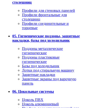
столешниц
Профили для стеновых панелей
Профили фронтальные для
столешниц
Профили соединительные и
торцевые
05. Гигиенические поддоны, защитные
накладки, базы под холодильник
Поддоны металлические
гигиенические
Поддоны пластиковые
гигиенические
Базы под холодильник
Лотки под стиральную машину
Защитные накладки
Защитные экраны под варочную
панель
06. Цокольные системы
Цоколь ПВХ
Цоколь алюминиевый