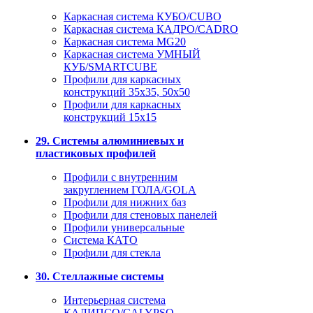
Каркасная система КУБО/CUBO
Каркасная система КАДРО/CADRO
Каркасная система MG20
Каркасная система УМНЫЙ
КУБ/SMARTCUBE
Профили для каркасных
конструкций 35x35, 50x50
Профили для каркасных
конструкций 15х15
29. Системы алюминиевых и
пластиковых профилей
Профили с внутренним
закруглением ГОЛА/GOLA
Профили для нижних баз
Профили для стеновых панелей
Профили универсальные
Система КАТО
Профили для стекла
30. Стеллажные системы
Интерьерная система
КАЛИПСО/CALYPSO