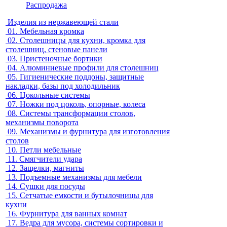
Распродажа
Изделия из нержавеющей стали
01.
Мебельная кромка
02.
Столешницы для кухни, кромка для
столешниц, стеновые панели
03.
Пристеночные бортики
04.
Алюминиевые профили для столешниц
05.
Гигиенические поддоны, защитные
накладки, базы под холодильник
06.
Цокольные системы
07.
Ножки под цоколь, опорные, колеса
08.
Системы трансформации столов,
механизмы поворота
09.
Механизмы и фурнитура для изготовления
столов
10.
Петли мебельные
11.
Смягчители удара
12.
Защелки, магниты
13.
Подъемные механизмы для мебели
14.
Сушки для посуды
15.
Сетчатые емкости и бутылочницы для
кухни
16.
Фурнитура для ванных комнат
17.
Ведра для мусора, системы сортировки и