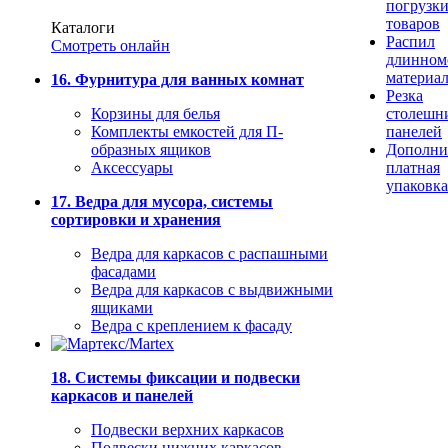
погрузк
товаров
Каталоги
Распил
Смотреть онлайн
длинном
материа
16. Фурнитура для ванных комнат
Резка
Корзины для белья
столешн
Комплекты емкостей для П-
панелей
образных ящиков
Дополни
Аксессуары
платная
упаковка
17. Ведра для мусора, системы
сортировки и хранения
Ведра для каркасов с распашными
фасадами
Ведра для каркасов с выдвижными
ящиками
Ведра с креплением к фасаду
18. Системы фиксации и подвески
каркасов и панелей
Подвески верхних каркасов
Подвески нижних каркасов