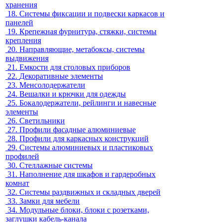
хранения
18.
Системы фиксации и подвески каркасов и
панелей
19.
Крепежная фурнитура, стяжки, системы
крепления
20.
Направляющие, метабоксы, системы
выдвижения
21.
Емкости для столовых приборов
22.
Декоративные элементы
23.
Менсолодержатели
24.
Вешалки и крючки для одежды
25.
Бокалодержатели, рейлинги и навесные
элементы
26.
Светильники
27.
Профили фасадные алюминиевые
28.
Профили для каркасных конструкций
29.
Системы алюминиевых и пластиковых
профилей
30.
Стеллажные системы
31.
Наполнение для шкафов и гардеробных
комнат
32.
Системы раздвижных и складных дверей
33.
Замки для мебели
34.
Модульные блоки, блоки с розетками,
заглушки кабель-канала