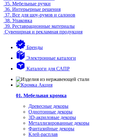
35.
Мебельные ручки
36.
Интерьерные решения
37.
Все для шоу-румов и салонов
38.
Упаковка
39.
Реставрационные материалы
Сувенирная и рекламная продукция
Бренды
Электронные каталоги
Каталоги для САПР
01. Мебельная кромка
Древесные декоры
Однотонные декоры
3D-акриловые декоры
Металлизированные декоры
Фантазийные декоры
Клей-расплав