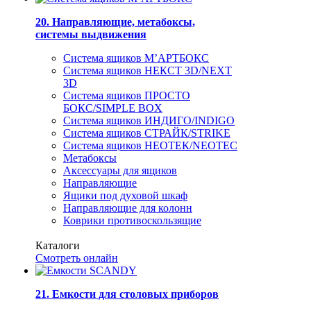
20. Направляющие, метабоксы,
системы выдвижения
Система ящиков М’АРТБОКС
Система ящиков НЕКСТ 3D/NEXT
3D
Система ящиков ПРОСТО
БОКС/SIMPLE BOX
Система ящиков ИНДИГО/INDIGO
Система ящиков СТРАЙК/STRIKE
Система ящиков НЕОТЕК/NEOTEC
Метабоксы
Аксессуары для ящиков
Направляющие
Ящики под духовой шкаф
Направляющие для колонн
Коврики противоскользящие
Каталоги
Смотреть онлайн
21. Емкости для столовых приборов