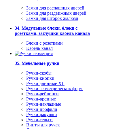
Замки для распашных дверей
Замки для раздвижных дверей
Замки для шторок жалюзи
34. Модульные блоки, блоки с
розетками, заглушки кабель-канала
Блоки с розетками
Кабель-канал
35. Мебельные ручки
Ручки-скобы
Ручки-кнопки
Ручки длинные XL
Ручки геометрических форм
Ручки-рейлинги
Ручки-врезные
Ручки-накладные
Ручки-профили
Ручки-ракушки
Ручки-серьги
Винты для ручек