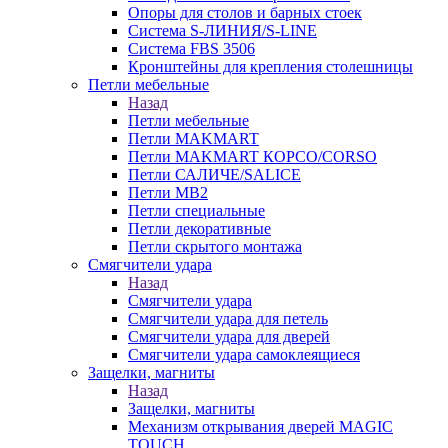
Опоры для столов и барных стоек
Система S-ЛИНИЯ/S-LINE
Система FBS 3506
Кронштейны для крепления столешницы
Петли мебельные
Назад
Петли мебельные
Петли MAKMART
Петли MAKMART КОРСО/CORSO
Петли САЛИЧЕ/SALICE
Петли MB2
Петли специальные
Петли декоративные
Петли скрытого монтажа
Смягчители удара
Назад
Смягчители удара
Смягчители удара для петель
Смягчители удара для дверей
Cмягчители удара самоклеящиеся
Защелки, магниты
Назад
Защелки, магниты
Механизм открывания дверей MAGIC
TOUCH