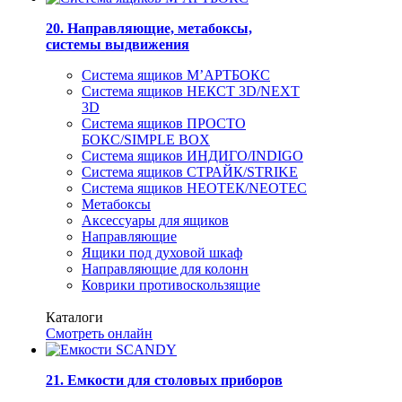
20. Направляющие, метабоксы,
системы выдвижения
Система ящиков М’АРТБОКС
Система ящиков НЕКСТ 3D/NEXT
3D
Система ящиков ПРОСТО
БОКС/SIMPLE BOX
Система ящиков ИНДИГО/INDIGO
Система ящиков СТРАЙК/STRIKE
Система ящиков НЕОТЕК/NEOTEC
Метабоксы
Аксессуары для ящиков
Направляющие
Ящики под духовой шкаф
Направляющие для колонн
Коврики противоскользящие
Каталоги
Смотреть онлайн
21. Емкости для столовых приборов