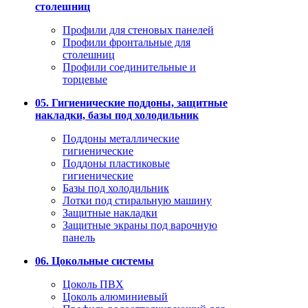
столешниц
Профили для стеновых панелей
Профили фронтальные для
столешниц
Профили соединительные и
торцевые
05. Гигиенические поддоны, защитные
накладки, базы под холодильник
Поддоны металлические
гигиенические
Поддоны пластиковые
гигиенические
Базы под холодильник
Лотки под стиральную машину
Защитные накладки
Защитные экраны под варочную
панель
06. Цокольные системы
Цоколь ПВХ
Цоколь алюминиевый