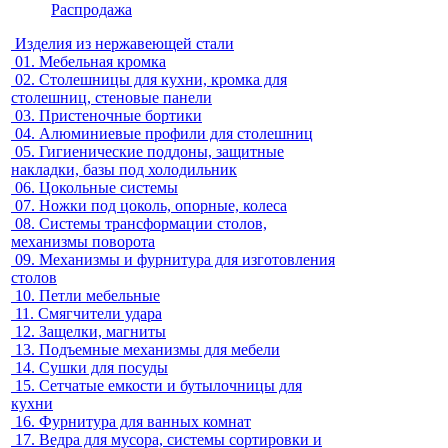
Распродажа
Изделия из нержавеющей стали
01.
Мебельная кромка
02.
Столешницы для кухни, кромка для
столешниц, стеновые панели
03.
Пристеночные бортики
04.
Алюминиевые профили для столешниц
05.
Гигиенические поддоны, защитные
накладки, базы под холодильник
06.
Цокольные системы
07.
Ножки под цоколь, опорные, колеса
08.
Системы трансформации столов,
механизмы поворота
09.
Механизмы и фурнитура для изготовления
столов
10.
Петли мебельные
11.
Смягчители удара
12.
Защелки, магниты
13.
Подъемные механизмы для мебели
14.
Сушки для посуды
15.
Сетчатые емкости и бутылочницы для
кухни
16.
Фурнитура для ванных комнат
17.
Ведра для мусора, системы сортировки и