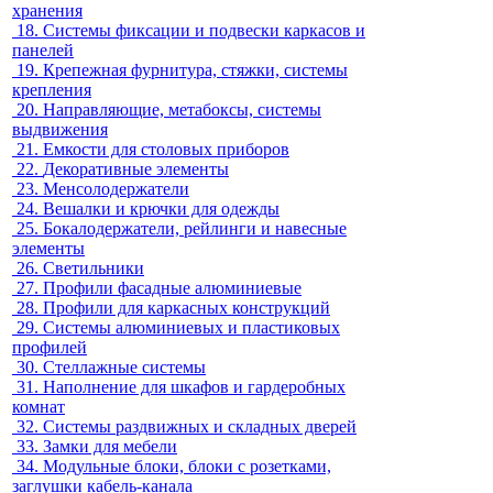
хранения
18.
Системы фиксации и подвески каркасов и
панелей
19.
Крепежная фурнитура, стяжки, системы
крепления
20.
Направляющие, метабоксы, системы
выдвижения
21.
Емкости для столовых приборов
22.
Декоративные элементы
23.
Менсолодержатели
24.
Вешалки и крючки для одежды
25.
Бокалодержатели, рейлинги и навесные
элементы
26.
Светильники
27.
Профили фасадные алюминиевые
28.
Профили для каркасных конструкций
29.
Системы алюминиевых и пластиковых
профилей
30.
Стеллажные системы
31.
Наполнение для шкафов и гардеробных
комнат
32.
Системы раздвижных и складных дверей
33.
Замки для мебели
34.
Модульные блоки, блоки с розетками,
заглушки кабель-канала