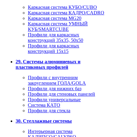
Каркасная система КУБО/CUBO
Каркасная система КАДРО/CADRO
Каркасная система MG20
Каркасная система УМНЫЙ
КУБ/SMARTCUBE
Профили для каркасных
конструкций 35x35, 50x50
Профили для каркасных
конструкций 15х15
29. Системы алюминиевых и
пластиковых профилей
Профили с внутренним
закруглением ГОЛА/GOLA
Профили для нижних баз
Профили для стеновых панелей
Профили универсальные
Система КАТО
Профили для стекла
30. Стеллажные системы
Интерьерная система
КАЛИПСО/CALYPSO