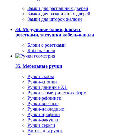
Замки для распашных дверей
Замки для раздвижных дверей
Замки для шторок жалюзи
34. Модульные блоки, блоки с
розетками, заглушки кабель-канала
Блоки с розетками
Кабель-канал
35. Мебельные ручки
Ручки-скобы
Ручки-кнопки
Ручки длинные XL
Ручки геометрических форм
Ручки-рейлинги
Ручки-врезные
Ручки-накладные
Ручки-профили
Ручки-ракушки
Ручки-серьги
Винты для ручек