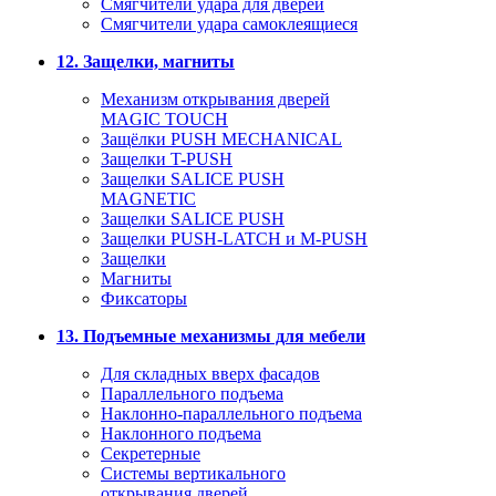
Смягчители удара для дверей
Cмягчители удара самоклеящиеся
12. Защелки, магниты
Механизм открывания дверей
MAGIC TOUCH
Защёлки PUSH MECHANICAL
Защелки T-PUSH
Защелки SALICE PUSH
MAGNETIC
Защелки SALICE PUSH
Защелки PUSH-LATCH и M-PUSH
Защелки
Магниты
Фиксаторы
13. Подъемные механизмы для мебели
Для складных вверх фасадов
Параллельного подъема
Наклонно-параллельного подъема
Наклонного подъема
Секретерные
Системы вертикального
открывания дверей