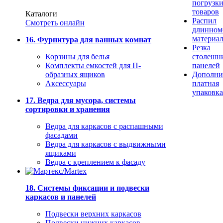
погрузк
товаров
Каталоги
Распил
Смотреть онлайн
длинном
материа
16. Фурнитура для ванных комнат
Резка
Корзины для белья
столешн
Комплекты емкостей для П-
панелей
образных ящиков
Дополни
Аксессуары
платная
упаковка
17. Ведра для мусора, системы
сортировки и хранения
Ведра для каркасов с распашными
фасадами
Ведра для каркасов с выдвижными
ящиками
Ведра с креплением к фасаду
18. Системы фиксации и подвески
каркасов и панелей
Подвески верхних каркасов
Подвески нижних каркасов