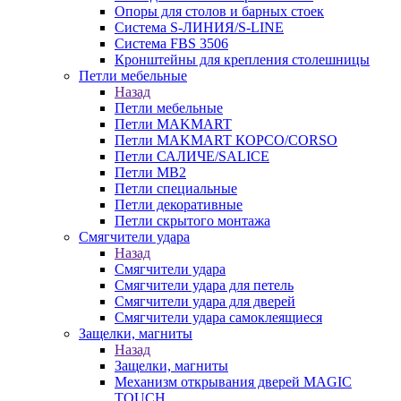
Опоры для столов и барных стоек
Система S-ЛИНИЯ/S-LINE
Система FBS 3506
Кронштейны для крепления столешницы
Петли мебельные
Назад
Петли мебельные
Петли MAKMART
Петли MAKMART КОРСО/CORSO
Петли САЛИЧЕ/SALICE
Петли MB2
Петли специальные
Петли декоративные
Петли скрытого монтажа
Смягчители удара
Назад
Смягчители удара
Смягчители удара для петель
Смягчители удара для дверей
Cмягчители удара самоклеящиеся
Защелки, магниты
Назад
Защелки, магниты
Механизм открывания дверей MAGIC
TOUCH