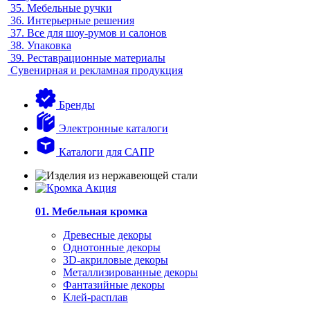
35.
Мебельные ручки
36.
Интерьерные решения
37.
Все для шоу-румов и салонов
38.
Упаковка
39.
Реставрационные материалы
Сувенирная и рекламная продукция
Бренды
Электронные каталоги
Каталоги для САПР
01. Мебельная кромка
Древесные декоры
Однотонные декоры
3D-акриловые декоры
Металлизированные декоры
Фантазийные декоры
Клей-расплав