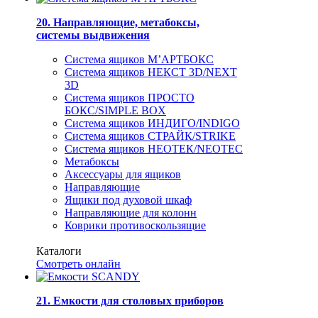
20. Направляющие, метабоксы,
системы выдвижения
Система ящиков М’АРТБОКС
Система ящиков НЕКСТ 3D/NEXT
3D
Система ящиков ПРОСТО
БОКС/SIMPLE BOX
Система ящиков ИНДИГО/INDIGO
Система ящиков СТРАЙК/STRIKE
Система ящиков НЕОТЕК/NEOTEC
Метабоксы
Аксессуары для ящиков
Направляющие
Ящики под духовой шкаф
Направляющие для колонн
Коврики противоскользящие
Каталоги
Смотреть онлайн
21. Емкости для столовых приборов