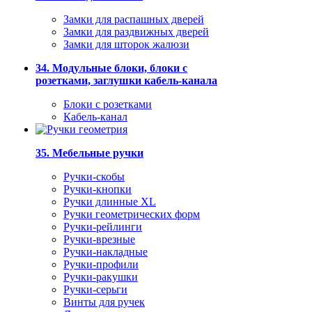
Замки для распашных дверей
Замки для раздвижных дверей
Замки для шторок жалюзи
34. Модульные блоки, блоки с
розетками, заглушки кабель-канала
Блоки с розетками
Кабель-канал
35. Мебельные ручки
Ручки-скобы
Ручки-кнопки
Ручки длинные XL
Ручки геометрических форм
Ручки-рейлинги
Ручки-врезные
Ручки-накладные
Ручки-профили
Ручки-ракушки
Ручки-серьги
Винты для ручек