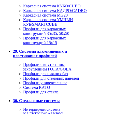
Каркасная система КУБО/CUBO
Каркасная система КАДРО/CADRO
Каркасная система MG20
Каркасная система УМНЫЙ
КУБ/SMARTCUBE
Профили для каркасных
конструкций 35x35, 50x50
Профили для каркасных
конструкций 15х15
29. Системы алюминиевых и
пластиковых профилей
Профили с внутренним
закруглением ГОЛА/GOLA
Профили для нижних баз
Профили для стеновых панелей
Профили универсальные
Система КАТО
Профили для стекла
30. Стеллажные системы
Интерьерная система
КАЛИПСО/CALYPSO