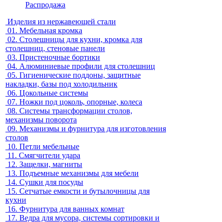
Распродажа
Изделия из нержавеющей стали
01.
Мебельная кромка
02.
Столешницы для кухни, кромка для
столешниц, стеновые панели
03.
Пристеночные бортики
04.
Алюминиевые профили для столешниц
05.
Гигиенические поддоны, защитные
накладки, базы под холодильник
06.
Цокольные системы
07.
Ножки под цоколь, опорные, колеса
08.
Системы трансформации столов,
механизмы поворота
09.
Механизмы и фурнитура для изготовления
столов
10.
Петли мебельные
11.
Смягчители удара
12.
Защелки, магниты
13.
Подъемные механизмы для мебели
14.
Сушки для посуды
15.
Сетчатые емкости и бутылочницы для
кухни
16.
Фурнитура для ванных комнат
17.
Ведра для мусора, системы сортировки и