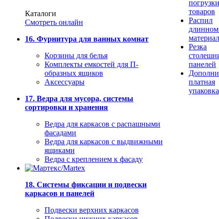
погрузк
товаров
Каталоги
Распил
Смотреть онлайн
длинном
материа
16. Фурнитура для ванных комнат
Резка
Корзины для белья
столешн
Комплекты емкостей для П-
панелей
образных ящиков
Дополни
Аксессуары
платная
упаковка
17. Ведра для мусора, системы
сортировки и хранения
Ведра для каркасов с распашными
фасадами
Ведра для каркасов с выдвижными
ящиками
Ведра с креплением к фасаду
18. Системы фиксации и подвески
каркасов и панелей
Подвески верхних каркасов
Подвески нижних каркасов