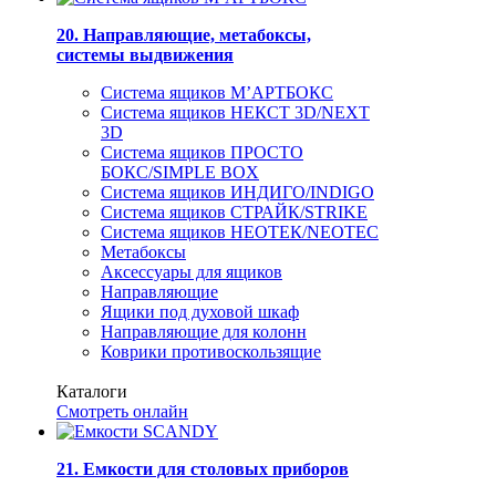
20. Направляющие, метабоксы,
системы выдвижения
Система ящиков М’АРТБОКС
Система ящиков НЕКСТ 3D/NEXT
3D
Система ящиков ПРОСТО
БОКС/SIMPLE BOX
Система ящиков ИНДИГО/INDIGO
Система ящиков СТРАЙК/STRIKE
Система ящиков НЕОТЕК/NEOTEC
Метабоксы
Аксессуары для ящиков
Направляющие
Ящики под духовой шкаф
Направляющие для колонн
Коврики противоскользящие
Каталоги
Смотреть онлайн
21. Емкости для столовых приборов