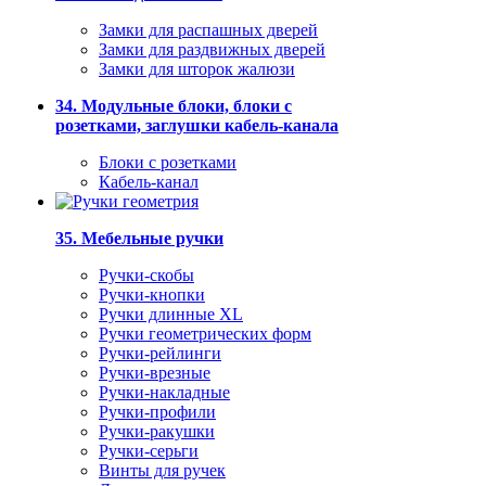
Замки для распашных дверей
Замки для раздвижных дверей
Замки для шторок жалюзи
34. Модульные блоки, блоки с
розетками, заглушки кабель-канала
Блоки с розетками
Кабель-канал
35. Мебельные ручки
Ручки-скобы
Ручки-кнопки
Ручки длинные XL
Ручки геометрических форм
Ручки-рейлинги
Ручки-врезные
Ручки-накладные
Ручки-профили
Ручки-ракушки
Ручки-серьги
Винты для ручек