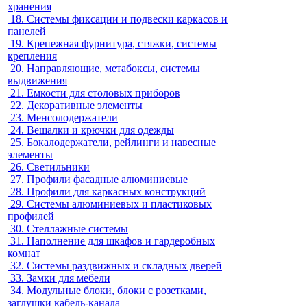
хранения
18.
Системы фиксации и подвески каркасов и
панелей
19.
Крепежная фурнитура, стяжки, системы
крепления
20.
Направляющие, метабоксы, системы
выдвижения
21.
Емкости для столовых приборов
22.
Декоративные элементы
23.
Менсолодержатели
24.
Вешалки и крючки для одежды
25.
Бокалодержатели, рейлинги и навесные
элементы
26.
Светильники
27.
Профили фасадные алюминиевые
28.
Профили для каркасных конструкций
29.
Системы алюминиевых и пластиковых
профилей
30.
Стеллажные системы
31.
Наполнение для шкафов и гардеробных
комнат
32.
Системы раздвижных и складных дверей
33.
Замки для мебели
34.
Модульные блоки, блоки с розетками,
заглушки кабель-канала