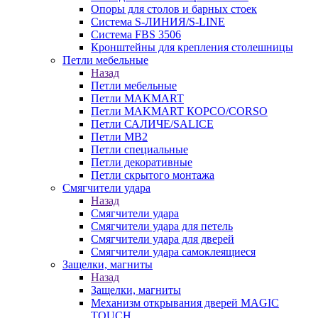
Опоры для столов и барных стоек
Система S-ЛИНИЯ/S-LINE
Система FBS 3506
Кронштейны для крепления столешницы
Петли мебельные
Назад
Петли мебельные
Петли MAKMART
Петли MAKMART КОРСО/CORSO
Петли САЛИЧЕ/SALICE
Петли MB2
Петли специальные
Петли декоративные
Петли скрытого монтажа
Смягчители удара
Назад
Смягчители удара
Смягчители удара для петель
Смягчители удара для дверей
Cмягчители удара самоклеящиеся
Защелки, магниты
Назад
Защелки, магниты
Механизм открывания дверей MAGIC
TOUCH