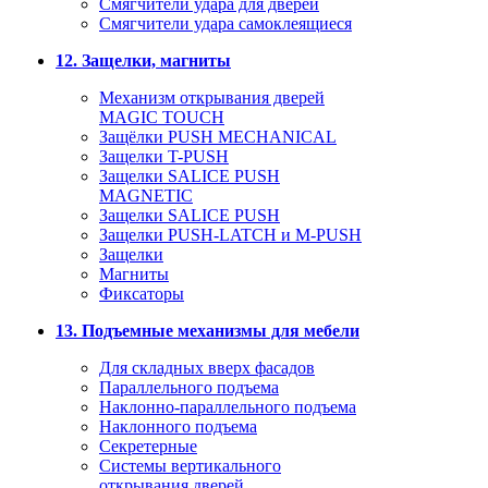
Смягчители удара для дверей
Cмягчители удара самоклеящиеся
12. Защелки, магниты
Механизм открывания дверей
MAGIC TOUCH
Защёлки PUSH MECHANICAL
Защелки T-PUSH
Защелки SALICE PUSH
MAGNETIC
Защелки SALICE PUSH
Защелки PUSH-LATCH и M-PUSH
Защелки
Магниты
Фиксаторы
13. Подъемные механизмы для мебели
Для складных вверх фасадов
Параллельного подъема
Наклонно-параллельного подъема
Наклонного подъема
Секретерные
Системы вертикального
открывания дверей