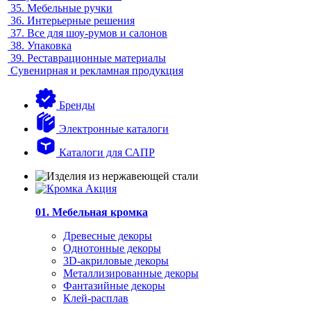
35.
Мебельные ручки
36.
Интерьерные решения
37.
Все для шоу-румов и салонов
38.
Упаковка
39.
Реставрационные материалы
Сувенирная и рекламная продукция
Бренды
Электронные каталоги
Каталоги для САПР
01. Мебельная кромка
Древесные декоры
Однотонные декоры
3D-акриловые декоры
Металлизированные декоры
Фантазийные декоры
Клей-расплав