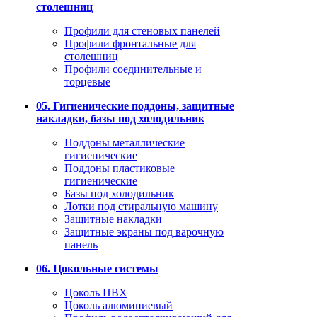
столешниц
Профили для стеновых панелей
Профили фронтальные для
столешниц
Профили соединительные и
торцевые
05. Гигиенические поддоны, защитные
накладки, базы под холодильник
Поддоны металлические
гигиенические
Поддоны пластиковые
гигиенические
Базы под холодильник
Лотки под стиральную машину
Защитные накладки
Защитные экраны под варочную
панель
06. Цокольные системы
Цоколь ПВХ
Цоколь алюминиевый