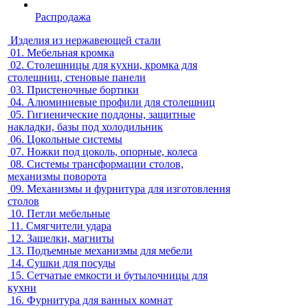
Распродажа
Изделия из нержавеющей стали
01.
Мебельная кромка
02.
Столешницы для кухни, кромка для
столешниц, стеновые панели
03.
Пристеночные бортики
04.
Алюминиевые профили для столешниц
05.
Гигиенические поддоны, защитные
накладки, базы под холодильник
06.
Цокольные системы
07.
Ножки под цоколь, опорные, колеса
08.
Системы трансформации столов,
механизмы поворота
09.
Механизмы и фурнитура для изготовления
столов
10.
Петли мебельные
11.
Смягчители удара
12.
Защелки, магниты
13.
Подъемные механизмы для мебели
14.
Сушки для посуды
15.
Сетчатые емкости и бутылочницы для
кухни
16.
Фурнитура для ванных комнат