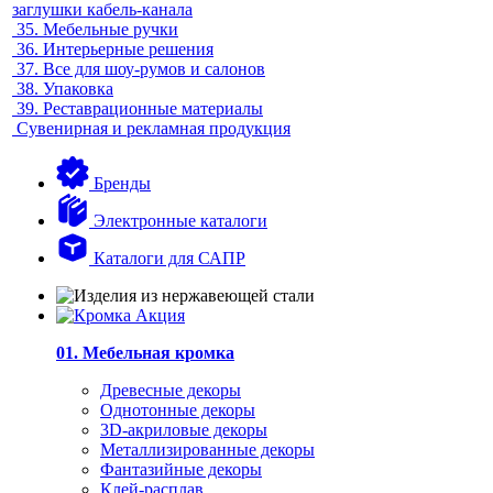
заглушки кабель-канала
35.
Мебельные ручки
36.
Интерьерные решения
37.
Все для шоу-румов и салонов
38.
Упаковка
39.
Реставрационные материалы
Сувенирная и рекламная продукция
Бренды
Электронные каталоги
Каталоги для САПР
01. Мебельная кромка
Древесные декоры
Однотонные декоры
3D-акриловые декоры
Металлизированные декоры
Фантазийные декоры
Клей-расплав