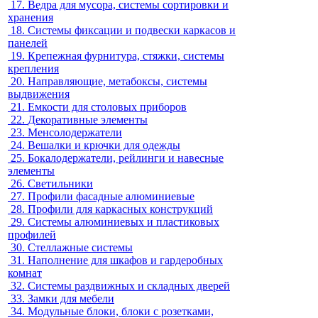
17.
Ведра для мусора, системы сортировки и
хранения
18.
Системы фиксации и подвески каркасов и
панелей
19.
Крепежная фурнитура, стяжки, системы
крепления
20.
Направляющие, метабоксы, системы
выдвижения
21.
Емкости для столовых приборов
22.
Декоративные элементы
23.
Менсолодержатели
24.
Вешалки и крючки для одежды
25.
Бокалодержатели, рейлинги и навесные
элементы
26.
Светильники
27.
Профили фасадные алюминиевые
28.
Профили для каркасных конструкций
29.
Системы алюминиевых и пластиковых
профилей
30.
Стеллажные системы
31.
Наполнение для шкафов и гардеробных
комнат
32.
Системы раздвижных и складных дверей
33.
Замки для мебели
34.
Модульные блоки, блоки с розетками,