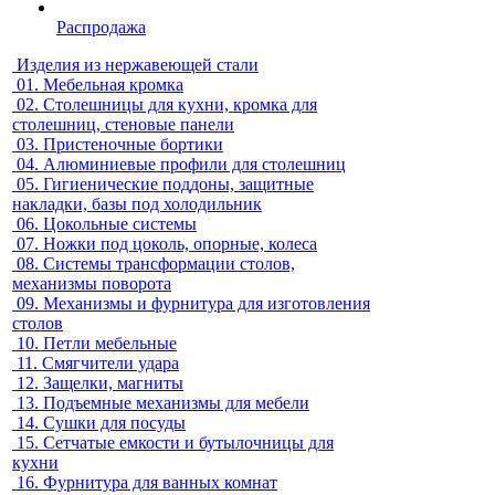
Распродажа
Изделия из нержавеющей стали
01.
Мебельная кромка
02.
Столешницы для кухни, кромка для
столешниц, стеновые панели
03.
Пристеночные бортики
04.
Алюминиевые профили для столешниц
05.
Гигиенические поддоны, защитные
накладки, базы под холодильник
06.
Цокольные системы
07.
Ножки под цоколь, опорные, колеса
08.
Системы трансформации столов,
механизмы поворота
09.
Механизмы и фурнитура для изготовления
столов
10.
Петли мебельные
11.
Смягчители удара
12.
Защелки, магниты
13.
Подъемные механизмы для мебели
14.
Сушки для посуды
15.
Сетчатые емкости и бутылочницы для
кухни
16.
Фурнитура для ванных комнат