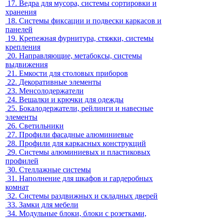
17.
Ведра для мусора, системы сортировки и
хранения
18.
Системы фиксации и подвески каркасов и
панелей
19.
Крепежная фурнитура, стяжки, системы
крепления
20.
Направляющие, метабоксы, системы
выдвижения
21.
Емкости для столовых приборов
22.
Декоративные элементы
23.
Менсолодержатели
24.
Вешалки и крючки для одежды
25.
Бокалодержатели, рейлинги и навесные
элементы
26.
Светильники
27.
Профили фасадные алюминиевые
28.
Профили для каркасных конструкций
29.
Системы алюминиевых и пластиковых
профилей
30.
Стеллажные системы
31.
Наполнение для шкафов и гардеробных
комнат
32.
Системы раздвижных и складных дверей
33.
Замки для мебели
34.
Модульные блоки, блоки с розетками,