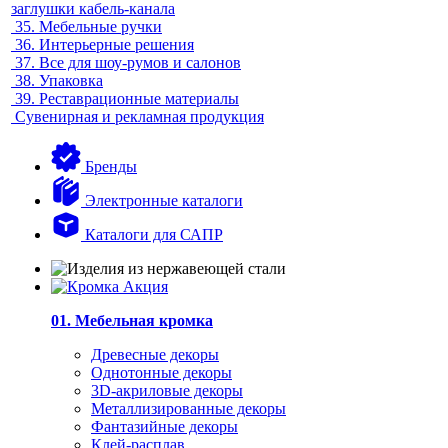
заглушки кабель-канала
35.
Мебельные ручки
36.
Интерьерные решения
37.
Все для шоу-румов и салонов
38.
Упаковка
39.
Реставрационные материалы
Сувенирная и рекламная продукция
Бренды
Электронные каталоги
Каталоги для САПР
01. Мебельная кромка
Древесные декоры
Однотонные декоры
3D-акриловые декоры
Металлизированные декоры
Фантазийные декоры
Клей-расплав