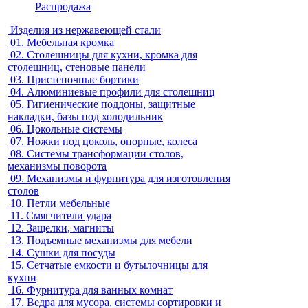
Распродажа
Изделия из нержавеющей стали
01.
Мебельная кромка
02.
Столешницы для кухни, кромка для
столешниц, стеновые панели
03.
Пристеночные бортики
04.
Алюминиевые профили для столешниц
05.
Гигиенические поддоны, защитные
накладки, базы под холодильник
06.
Цокольные системы
07.
Ножки под цоколь, опорные, колеса
08.
Системы трансформации столов,
механизмы поворота
09.
Механизмы и фурнитура для изготовления
столов
10.
Петли мебельные
11.
Смягчители удара
12.
Защелки, магниты
13.
Подъемные механизмы для мебели
14.
Сушки для посуды
15.
Сетчатые емкости и бутылочницы для
кухни
16.
Фурнитура для ванных комнат
17.
Ведра для мусора, системы сортировки и