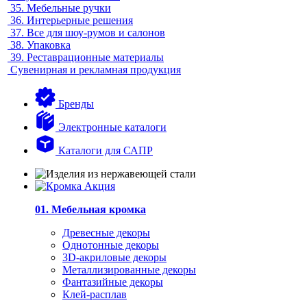
35.
Мебельные ручки
36.
Интерьерные решения
37.
Все для шоу-румов и салонов
38.
Упаковка
39.
Реставрационные материалы
Сувенирная и рекламная продукция
Бренды
Электронные каталоги
Каталоги для САПР
01. Мебельная кромка
Древесные декоры
Однотонные декоры
3D-акриловые декоры
Металлизированные декоры
Фантазийные декоры
Клей-расплав