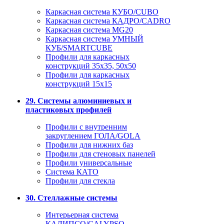
Каркасная система КУБО/CUBO
Каркасная система КАДРО/CADRO
Каркасная система MG20
Каркасная система УМНЫЙ
КУБ/SMARTCUBE
Профили для каркасных
конструкций 35x35, 50x50
Профили для каркасных
конструкций 15х15
29. Системы алюминиевых и
пластиковых профилей
Профили с внутренним
закруглением ГОЛА/GOLA
Профили для нижних баз
Профили для стеновых панелей
Профили универсальные
Система КАТО
Профили для стекла
30. Стеллажные системы
Интерьерная система
КАЛИПСО/CALYPSO