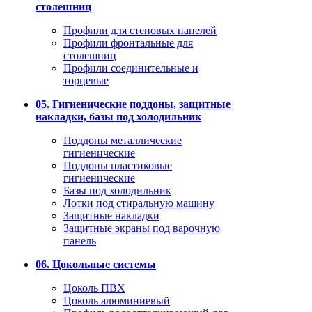
столешниц
Профили для стеновых панелей
Профили фронтальные для
столешниц
Профили соединительные и
торцевые
05. Гигиенические поддоны, защитные
накладки, базы под холодильник
Поддоны металлические
гигиенические
Поддоны пластиковые
гигиенические
Базы под холодильник
Лотки под стиральную машину
Защитные накладки
Защитные экраны под варочную
панель
06. Цокольные системы
Цоколь ПВХ
Цоколь алюминиевый