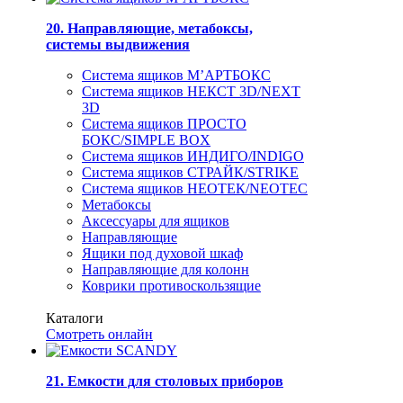
20. Направляющие, метабоксы,
системы выдвижения
Система ящиков М’АРТБОКС
Система ящиков НЕКСТ 3D/NEXT
3D
Система ящиков ПРОСТО
БОКС/SIMPLE BOX
Система ящиков ИНДИГО/INDIGO
Система ящиков СТРАЙК/STRIKE
Система ящиков НЕОТЕК/NEOTEC
Метабоксы
Аксессуары для ящиков
Направляющие
Ящики под духовой шкаф
Направляющие для колонн
Коврики противоскользящие
Каталоги
Смотреть онлайн
21. Емкости для столовых приборов