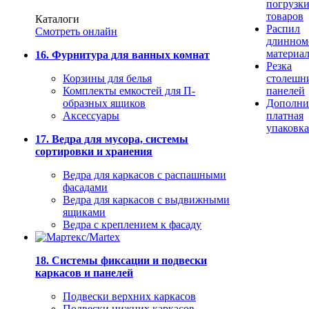
погрузк
товаров
Каталоги
Распил
Смотреть онлайн
длинном
материа
16. Фурнитура для ванных комнат
Резка
Корзины для белья
столешн
Комплекты емкостей для П-
панелей
образных ящиков
Дополни
Аксессуары
платная
упаковка
17. Ведра для мусора, системы
сортировки и хранения
Ведра для каркасов с распашными
фасадами
Ведра для каркасов с выдвижными
ящиками
Ведра с креплением к фасаду
18. Системы фиксации и подвески
каркасов и панелей
Подвески верхних каркасов
Подвески нижних каркасов