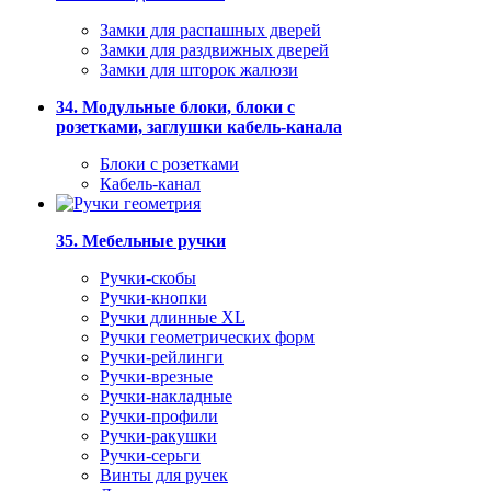
Замки для распашных дверей
Замки для раздвижных дверей
Замки для шторок жалюзи
34. Модульные блоки, блоки с
розетками, заглушки кабель-канала
Блоки с розетками
Кабель-канал
35. Мебельные ручки
Ручки-скобы
Ручки-кнопки
Ручки длинные XL
Ручки геометрических форм
Ручки-рейлинги
Ручки-врезные
Ручки-накладные
Ручки-профили
Ручки-ракушки
Ручки-серьги
Винты для ручек