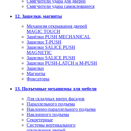
Смягчители удара для дверей
Cмягчители удара самоклеящиеся
12. Защелки, магниты
Механизм открывания дверей
MAGIC TOUCH
Защёлки PUSH MECHANICAL
Защелки T-PUSH
Защелки SALICE PUSH
MAGNETIC
Защелки SALICE PUSH
Защелки PUSH-LATCH и M-PUSH
Защелки
Магниты
Фиксаторы
13. Подъемные механизмы для мебели
Для складных вверх фасадов
Параллельного подъема
Наклонно-параллельного подъема
Наклонного подъема
Секретерные
Системы вертикального
открывания дверей