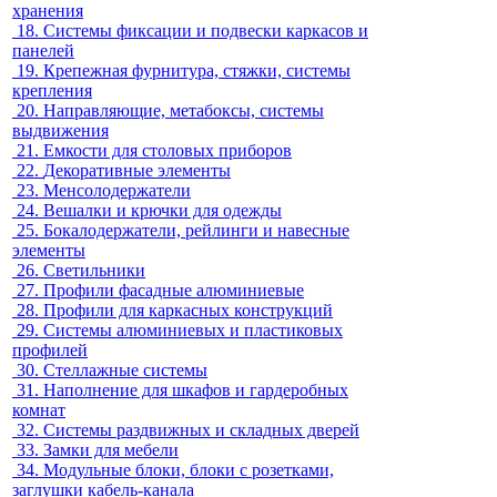
хранения
18.
Системы фиксации и подвески каркасов и
панелей
19.
Крепежная фурнитура, стяжки, системы
крепления
20.
Направляющие, метабоксы, системы
выдвижения
21.
Емкости для столовых приборов
22.
Декоративные элементы
23.
Менсолодержатели
24.
Вешалки и крючки для одежды
25.
Бокалодержатели, рейлинги и навесные
элементы
26.
Светильники
27.
Профили фасадные алюминиевые
28.
Профили для каркасных конструкций
29.
Системы алюминиевых и пластиковых
профилей
30.
Стеллажные системы
31.
Наполнение для шкафов и гардеробных
комнат
32.
Системы раздвижных и складных дверей
33.
Замки для мебели
34.
Модульные блоки, блоки с розетками,
заглушки кабель-канала