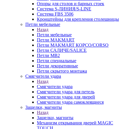
Опоры для столов и барных стоек
Система S-ЛИНИЯ/S-LINE
Система FBS 3506
Кронштейны для крепления столешницы
Петли мебельные
Назад
Петли мебельные
Петли MAKMART
Петли MAKMART КОРСО/CORSO
Петли САЛИЧЕ/SALICE
Петли MB2
Петли специальные
Петли декоративные
Петли скрытого монтажа
Смягчители удара
Назад
Смягчители удара
Смягчители удара для петель
Смягчители удара для дверей
Cмягчители удара самоклеящиеся
Защелки, магниты
Назад
Защелки, магниты
Механизм открывания дверей MAGIC
TOUCH