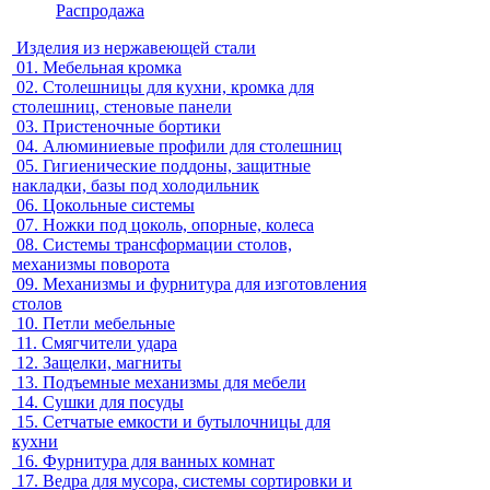
Распродажа
Изделия из нержавеющей стали
01.
Мебельная кромка
02.
Столешницы для кухни, кромка для
столешниц, стеновые панели
03.
Пристеночные бортики
04.
Алюминиевые профили для столешниц
05.
Гигиенические поддоны, защитные
накладки, базы под холодильник
06.
Цокольные системы
07.
Ножки под цоколь, опорные, колеса
08.
Системы трансформации столов,
механизмы поворота
09.
Механизмы и фурнитура для изготовления
столов
10.
Петли мебельные
11.
Смягчители удара
12.
Защелки, магниты
13.
Подъемные механизмы для мебели
14.
Сушки для посуды
15.
Сетчатые емкости и бутылочницы для
кухни
16.
Фурнитура для ванных комнат
17.
Ведра для мусора, системы сортировки и