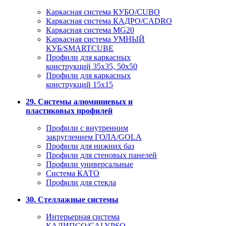
Каркасная система КУБО/CUBO
Каркасная система КАДРО/CADRO
Каркасная система MG20
Каркасная система УМНЫЙ
КУБ/SMARTCUBE
Профили для каркасных
конструкций 35x35, 50x50
Профили для каркасных
конструкций 15х15
29. Системы алюминиевых и
пластиковых профилей
Профили с внутренним
закруглением ГОЛА/GOLA
Профили для нижних баз
Профили для стеновых панелей
Профили универсальные
Система КАТО
Профили для стекла
30. Стеллажные системы
Интерьерная система
КАЛИПСО/CALYPSO