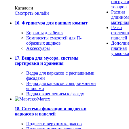
погрузк
товаров
Каталоги
Распил
Смотреть онлайн
длинном
материа
16. Фурнитура для ванных комнат
Резка
Корзины для белья
столешн
Комплекты емкостей для П-
панелей
образных ящиков
Дополни
Аксессуары
платная
упаковка
17. Ведра для мусора, системы
сортировки и хранения
Ведра для каркасов с распашными
фасадами
Ведра для каркасов с выдвижными
ящиками
Ведра с креплением к фасаду
18. Системы фиксации и подвески
каркасов и панелей
Подвески верхних каркасов
Подвески нижних каркасов