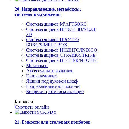
20. Направляющие, метабоксы,
системы выдвижения
Система ящиков М’АРТБОКС
Система ящиков НЕКСТ 3D/NEXT
3D
Система ящиков ПРОСТО
БОКС/SIMPLE BOX
Система ящиков ИНДИГО/INDIGO
Система ящиков СТРАЙК/STRIKE
Система ящиков НЕОТЕК/NEOTEC
Метабоксы
Аксессуары для ящиков
Направляющие
Ящики под духовой шкаф
Направляющие для колонн
Коврики противоскользящие
Каталоги
Смотреть онлайн
21. Емкости для столовых приборов