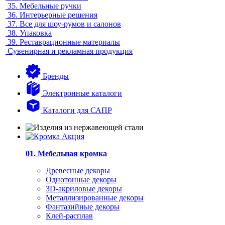
35.
Мебельные ручки
36.
Интерьерные решения
37.
Все для шоу-румов и салонов
38.
Упаковка
39.
Реставрационные материалы
Сувенирная и рекламная продукция
Бренды
Электронные каталоги
Каталоги для САПР
01. Мебельная кромка
Древесные декоры
Однотонные декоры
3D-акриловые декоры
Металлизированные декоры
Фантазийные декоры
Клей-расплав