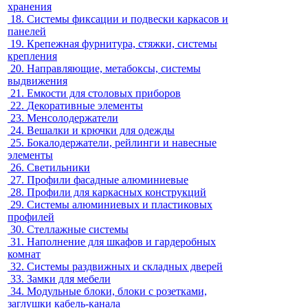
хранения
18.
Системы фиксации и подвески каркасов и
панелей
19.
Крепежная фурнитура, стяжки, системы
крепления
20.
Направляющие, метабоксы, системы
выдвижения
21.
Емкости для столовых приборов
22.
Декоративные элементы
23.
Менсолодержатели
24.
Вешалки и крючки для одежды
25.
Бокалодержатели, рейлинги и навесные
элементы
26.
Светильники
27.
Профили фасадные алюминиевые
28.
Профили для каркасных конструкций
29.
Системы алюминиевых и пластиковых
профилей
30.
Стеллажные системы
31.
Наполнение для шкафов и гардеробных
комнат
32.
Системы раздвижных и складных дверей
33.
Замки для мебели
34.
Модульные блоки, блоки с розетками,
заглушки кабель-канала