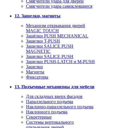
Смягчители удара для дверей
Cмягчители удара самоклеящиеся
12. Защелки, магниты
Механизм открывания дверей
MAGIC TOUCH
Защёлки PUSH MECHANICAL
Защелки T-PUSH
Защелки SALICE PUSH
MAGNETIC
Защелки SALICE PUSH
Защелки PUSH-LATCH и M-PUSH
Защелки
Магниты
Фиксаторы
13. Подъемные механизмы для мебели
Для складных вверх фасадов
Параллельного подъема
Наклонно-параллельного подъема
Наклонного подъема
Секретерные
Системы вертикального
открывания дверей