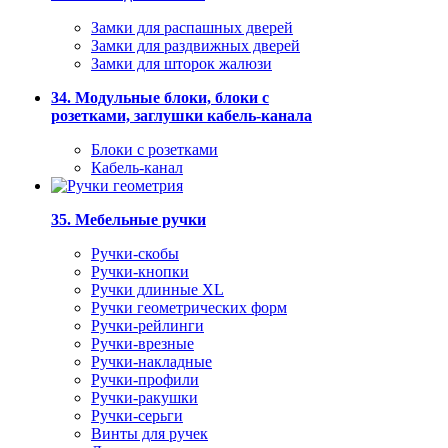
Замки для распашных дверей
Замки для раздвижных дверей
Замки для шторок жалюзи
34. Модульные блоки, блоки с
розетками, заглушки кабель-канала
Блоки с розетками
Кабель-канал
35. Мебельные ручки
Ручки-скобы
Ручки-кнопки
Ручки длинные XL
Ручки геометрических форм
Ручки-рейлинги
Ручки-врезные
Ручки-накладные
Ручки-профили
Ручки-ракушки
Ручки-серьги
Винты для ручек