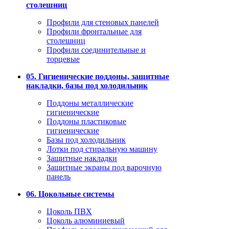
столешниц
Профили для стеновых панелей
Профили фронтальные для
столешниц
Профили соединительные и
торцевые
05. Гигиенические поддоны, защитные
накладки, базы под холодильник
Поддоны металлические
гигиенические
Поддоны пластиковые
гигиенические
Базы под холодильник
Лотки под стиральную машину
Защитные накладки
Защитные экраны под варочную
панель
06. Цокольные системы
Цоколь ПВХ
Цоколь алюминиевый