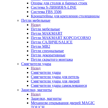
Опоры для столов и барных стоек
Система S-ЛИНИЯ/S-LINE
Система FBS 3506
Кронштейны для крепления столешницы
Петли мебельные
Назад
Петли мебельные
Петли MAKMART
Петли MAKMART КОРСО/CORSO
Петли САЛИЧЕ/SALICE
Петли MB2
Петли специальные
Петли декоративные
Петли скрытого монтажа
Смягчители удара
Назад
Смягчители удара
Смягчители удара для петель
Смягчители удара для дверей
Cмягчители удара самоклеящиеся
Защелки, магниты
Назад
Защелки, магниты
Механизм открывания дверей MAGIC
TOUCH