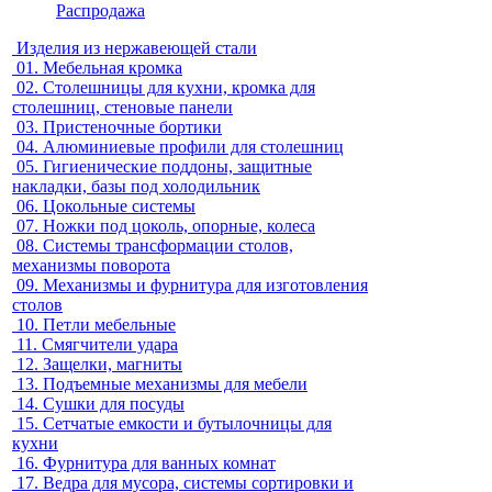
Распродажа
Изделия из нержавеющей стали
01.
Мебельная кромка
02.
Столешницы для кухни, кромка для
столешниц, стеновые панели
03.
Пристеночные бортики
04.
Алюминиевые профили для столешниц
05.
Гигиенические поддоны, защитные
накладки, базы под холодильник
06.
Цокольные системы
07.
Ножки под цоколь, опорные, колеса
08.
Системы трансформации столов,
механизмы поворота
09.
Механизмы и фурнитура для изготовления
столов
10.
Петли мебельные
11.
Смягчители удара
12.
Защелки, магниты
13.
Подъемные механизмы для мебели
14.
Сушки для посуды
15.
Сетчатые емкости и бутылочницы для
кухни
16.
Фурнитура для ванных комнат
17.
Ведра для мусора, системы сортировки и