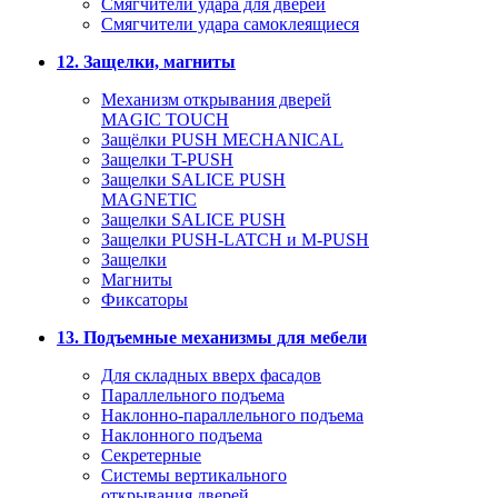
Смягчители удара для дверей
Cмягчители удара самоклеящиеся
12. Защелки, магниты
Механизм открывания дверей
MAGIC TOUCH
Защёлки PUSH MECHANICAL
Защелки T-PUSH
Защелки SALICE PUSH
MAGNETIC
Защелки SALICE PUSH
Защелки PUSH-LATCH и M-PUSH
Защелки
Магниты
Фиксаторы
13. Подъемные механизмы для мебели
Для складных вверх фасадов
Параллельного подъема
Наклонно-параллельного подъема
Наклонного подъема
Секретерные
Системы вертикального
открывания дверей