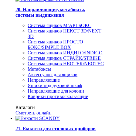
20. Направляющие, метабоксы,
системы выдвижения
Система ящиков М’АРТБОКС
Система ящиков НЕКСТ 3D/NEXT
3D
Система ящиков ПРОСТО
БОКС/SIMPLE BOX
Система ящиков ИНДИГО/INDIGO
Система ящиков СТРАЙК/STRIKE
Система ящиков НЕОТЕК/NEOTEC
Метабоксы
Аксессуары для ящиков
Направляющие
Ящики под духовой шкаф
Направляющие для колонн
Коврики противоскользящие
Каталоги
Смотреть онлайн
21. Емкости для столовых приборов