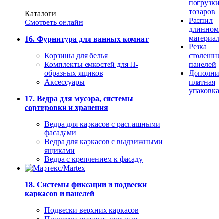
погрузк
товаров
Каталоги
Распил
Смотреть онлайн
длинном
материа
16. Фурнитура для ванных комнат
Резка
Корзины для белья
столешн
Комплекты емкостей для П-
панелей
образных ящиков
Дополни
Аксессуары
платная
упаковка
17. Ведра для мусора, системы
сортировки и хранения
Ведра для каркасов с распашными
фасадами
Ведра для каркасов с выдвижными
ящиками
Ведра с креплением к фасаду
18. Системы фиксации и подвески
каркасов и панелей
Подвески верхних каркасов
Подвески нижних каркасов