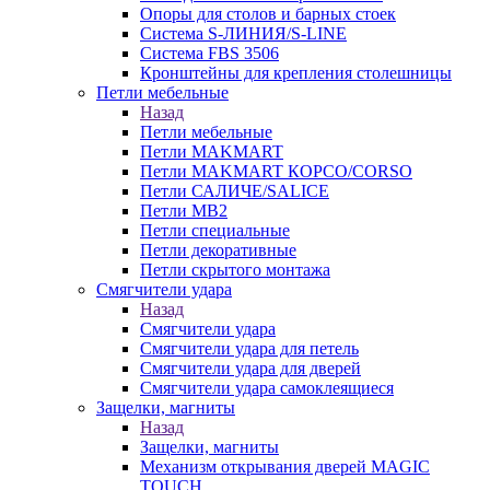
Опоры для столов и барных стоек
Система S-ЛИНИЯ/S-LINE
Система FBS 3506
Кронштейны для крепления столешницы
Петли мебельные
Назад
Петли мебельные
Петли MAKMART
Петли MAKMART КОРСО/CORSO
Петли САЛИЧЕ/SALICE
Петли MB2
Петли специальные
Петли декоративные
Петли скрытого монтажа
Смягчители удара
Назад
Смягчители удара
Смягчители удара для петель
Смягчители удара для дверей
Cмягчители удара самоклеящиеся
Защелки, магниты
Назад
Защелки, магниты
Механизм открывания дверей MAGIC
TOUCH