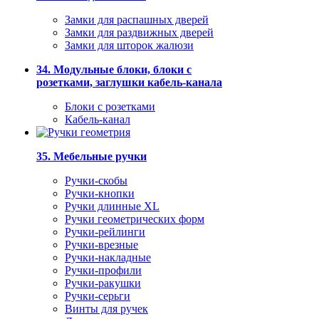
Замки для распашных дверей
Замки для раздвижных дверей
Замки для шторок жалюзи
34. Модульные блоки, блоки с
розетками, заглушки кабель-канала
Блоки с розетками
Кабель-канал
35. Мебельные ручки
Ручки-скобы
Ручки-кнопки
Ручки длинные XL
Ручки геометрических форм
Ручки-рейлинги
Ручки-врезные
Ручки-накладные
Ручки-профили
Ручки-ракушки
Ручки-серьги
Винты для ручек