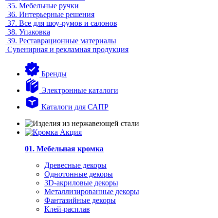
35.
Мебельные ручки
36.
Интерьерные решения
37.
Все для шоу-румов и салонов
38.
Упаковка
39.
Реставрационные материалы
Сувенирная и рекламная продукция
Бренды
Электронные каталоги
Каталоги для САПР
01. Мебельная кромка
Древесные декоры
Однотонные декоры
3D-акриловые декоры
Металлизированные декоры
Фантазийные декоры
Клей-расплав