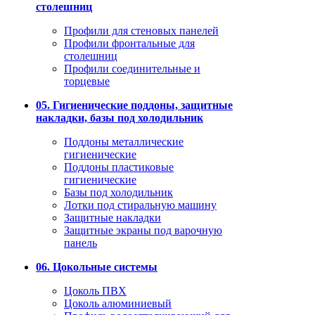
столешниц
Профили для стеновых панелей
Профили фронтальные для
столешниц
Профили соединительные и
торцевые
05. Гигиенические поддоны, защитные
накладки, базы под холодильник
Поддоны металлические
гигиенические
Поддоны пластиковые
гигиенические
Базы под холодильник
Лотки под стиральную машину
Защитные накладки
Защитные экраны под варочную
панель
06. Цокольные системы
Цоколь ПВХ
Цоколь алюминиевый