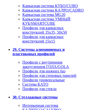
Каркасная система КУБО/CUBO
Каркасная система КАДРО/CADRO
Каркасная система MG20
Каркасная система УМНЫЙ
КУБ/SMARTCUBE
Профили для каркасных
конструкций 35x35, 50x50
Профили для каркасных
конструкций 15х15
29. Системы алюминиевых и
пластиковых профилей
Профили с внутренним
закруглением ГОЛА/GOLA
Профили для нижних баз
Профили для стеновых панелей
Профили универсальные
Система КАТО
Профили для стекла
30. Стеллажные системы
Интерьерная система
КАЛИПСО/CALYPSO