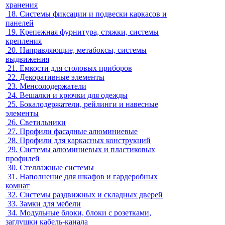
хранения
18.
Системы фиксации и подвески каркасов и
панелей
19.
Крепежная фурнитура, стяжки, системы
крепления
20.
Направляющие, метабоксы, системы
выдвижения
21.
Емкости для столовых приборов
22.
Декоративные элементы
23.
Менсолодержатели
24.
Вешалки и крючки для одежды
25.
Бокалодержатели, рейлинги и навесные
элементы
26.
Светильники
27.
Профили фасадные алюминиевые
28.
Профили для каркасных конструкций
29.
Системы алюминиевых и пластиковых
профилей
30.
Стеллажные системы
31.
Наполнение для шкафов и гардеробных
комнат
32.
Системы раздвижных и складных дверей
33.
Замки для мебели
34.
Модульные блоки, блоки с розетками,
заглушки кабель-канала