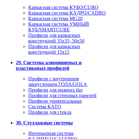
Каркасная система КУБО/CUBO
Каркасная система КАДРО/CADRO
Каркасная система MG20
Каркасная система УМНЫЙ
КУБ/SMARTCUBE
Профили для каркасных
конструкций 35x35, 50x50
Профили для каркасных
конструкций 15х15
29. Системы алюминиевых и
пластиковых профилей
Профили с внутренним
закруглением ГОЛА/GOLA
Профили для нижних баз
Профили для стеновых панелей
Профили универсальные
Система КАТО
Профили для стекла
30. Стеллажные системы
Интерьерная система
КАЛИПСО/CALYPSO