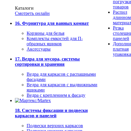
погрузк
товаров
Каталоги
Распил
Смотреть онлайн
длинном
материа
16. Фурнитура для ванных комнат
Резка
Корзины для белья
столешн
Комплекты емкостей для П-
панелей
образных ящиков
Дополни
Аксессуары
платная
упаковка
17. Ведра для мусора, системы
сортировки и хранения
Ведра для каркасов с распашными
фасадами
Ведра для каркасов с выдвижными
ящиками
Ведра с креплением к фасаду
18. Системы фиксации и подвески
каркасов и панелей
Подвески верхних каркасов
Подвески нижних каркасов