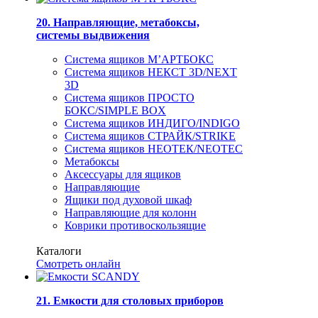
20. Направляющие, метабоксы,
системы выдвижения
Система ящиков М’АРТБОКС
Система ящиков НЕКСТ 3D/NEXT
3D
Система ящиков ПРОСТО
БОКС/SIMPLE BOX
Система ящиков ИНДИГО/INDIGO
Система ящиков СТРАЙК/STRIKE
Система ящиков НЕОТЕК/NEOTEC
Метабоксы
Аксессуары для ящиков
Направляющие
Ящики под духовой шкаф
Направляющие для колонн
Коврики противоскользящие
Каталоги
Смотреть онлайн
21. Емкости для столовых приборов