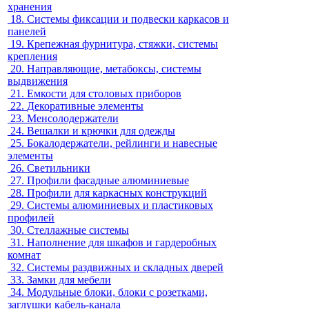
хранения
18.
Системы фиксации и подвески каркасов и
панелей
19.
Крепежная фурнитура, стяжки, системы
крепления
20.
Направляющие, метабоксы, системы
выдвижения
21.
Емкости для столовых приборов
22.
Декоративные элементы
23.
Менсолодержатели
24.
Вешалки и крючки для одежды
25.
Бокалодержатели, рейлинги и навесные
элементы
26.
Светильники
27.
Профили фасадные алюминиевые
28.
Профили для каркасных конструкций
29.
Системы алюминиевых и пластиковых
профилей
30.
Стеллажные системы
31.
Наполнение для шкафов и гардеробных
комнат
32.
Системы раздвижных и складных дверей
33.
Замки для мебели
34.
Модульные блоки, блоки с розетками,
заглушки кабель-канала