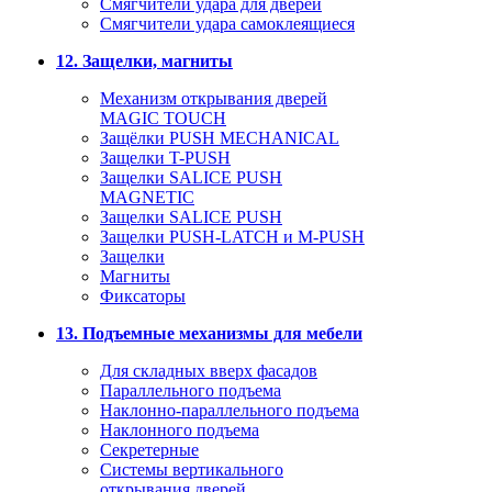
Смягчители удара для дверей
Cмягчители удара самоклеящиеся
12. Защелки, магниты
Механизм открывания дверей
MAGIC TOUCH
Защёлки PUSH MECHANICAL
Защелки T-PUSH
Защелки SALICE PUSH
MAGNETIC
Защелки SALICE PUSH
Защелки PUSH-LATCH и M-PUSH
Защелки
Магниты
Фиксаторы
13. Подъемные механизмы для мебели
Для складных вверх фасадов
Параллельного подъема
Наклонно-параллельного подъема
Наклонного подъема
Секретерные
Системы вертикального
открывания дверей