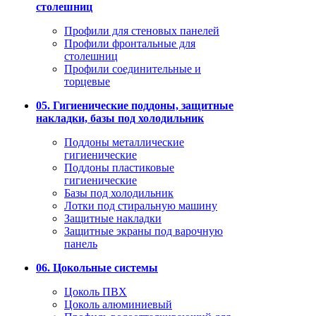
столешниц
Профили для стеновых панелей
Профили фронтальные для
столешниц
Профили соединительные и
торцевые
05. Гигиенические поддоны, защитные
накладки, базы под холодильник
Поддоны металлические
гигиенические
Поддоны пластиковые
гигиенические
Базы под холодильник
Лотки под стиральную машину
Защитные накладки
Защитные экраны под варочную
панель
06. Цокольные системы
Цоколь ПВХ
Цоколь алюминиевый