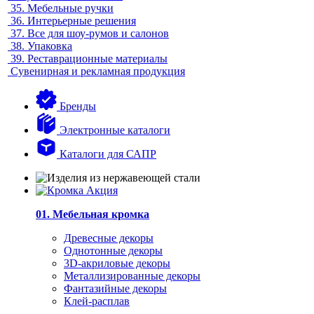
35.
Мебельные ручки
36.
Интерьерные решения
37.
Все для шоу-румов и салонов
38.
Упаковка
39.
Реставрационные материалы
Сувенирная и рекламная продукция
Бренды
Электронные каталоги
Каталоги для САПР
01. Мебельная кромка
Древесные декоры
Однотонные декоры
3D-акриловые декоры
Металлизированные декоры
Фантазийные декоры
Клей-расплав