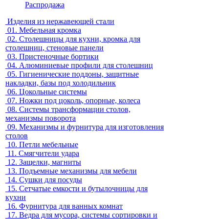
Распродажа
Изделия из нержавеющей стали
01.
Мебельная кромка
02.
Столешницы для кухни, кромка для
столешниц, стеновые панели
03.
Пристеночные бортики
04.
Алюминиевые профили для столешниц
05.
Гигиенические поддоны, защитные
накладки, базы под холодильник
06.
Цокольные системы
07.
Ножки под цоколь, опорные, колеса
08.
Системы трансформации столов,
механизмы поворота
09.
Механизмы и фурнитура для изготовления
столов
10.
Петли мебельные
11.
Смягчители удара
12.
Защелки, магниты
13.
Подъемные механизмы для мебели
14.
Сушки для посуды
15.
Сетчатые емкости и бутылочницы для
кухни
16.
Фурнитура для ванных комнат
17.
Ведра для мусора, системы сортировки и