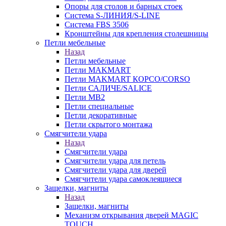
Опоры для столов и барных стоек
Система S-ЛИНИЯ/S-LINE
Система FBS 3506
Кронштейны для крепления столешницы
Петли мебельные
Назад
Петли мебельные
Петли MAKMART
Петли MAKMART КОРСО/CORSO
Петли САЛИЧЕ/SALICE
Петли MB2
Петли специальные
Петли декоративные
Петли скрытого монтажа
Смягчители удара
Назад
Смягчители удара
Смягчители удара для петель
Смягчители удара для дверей
Cмягчители удара самоклеящиеся
Защелки, магниты
Назад
Защелки, магниты
Механизм открывания дверей MAGIC
TOUCH