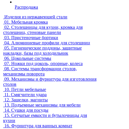
Распродажа
Изделия из нержавеющей стали
01.
Мебельная кромка
02.
Столешницы для кухни, кромка для
столешниц, стеновые панели
03.
Пристеночные бортики
04.
Алюминиевые профили для столешниц
05.
Гигиенические поддоны, защитные
накладки, базы под холодильник
06.
Цокольные системы
07.
Ножки под цоколь, опорные, колеса
08.
Системы трансформации столов,
механизмы поворота
09.
Механизмы и фурнитура для изготовления
столов
10.
Петли мебельные
11.
Смягчители удара
12.
Защелки, магниты
13.
Подъемные механизмы для мебели
14.
Сушки для посуды
15.
Сетчатые емкости и бутылочницы для
кухни
16.
Фурнитура для ванных комнат