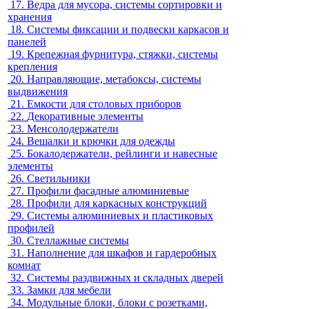
17.
Ведра для мусора, системы сортировки и
хранения
18.
Системы фиксации и подвески каркасов и
панелей
19.
Крепежная фурнитура, стяжки, системы
крепления
20.
Направляющие, метабоксы, системы
выдвижения
21.
Емкости для столовых приборов
22.
Декоративные элементы
23.
Менсолодержатели
24.
Вешалки и крючки для одежды
25.
Бокалодержатели, рейлинги и навесные
элементы
26.
Светильники
27.
Профили фасадные алюминиевые
28.
Профили для каркасных конструкций
29.
Системы алюминиевых и пластиковых
профилей
30.
Стеллажные системы
31.
Наполнение для шкафов и гардеробных
комнат
32.
Системы раздвижных и складных дверей
33.
Замки для мебели
34.
Модульные блоки, блоки с розетками,