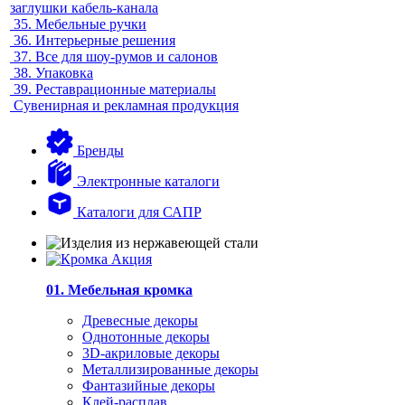
заглушки кабель-канала
35.
Мебельные ручки
36.
Интерьерные решения
37.
Все для шоу-румов и салонов
38.
Упаковка
39.
Реставрационные материалы
Сувенирная и рекламная продукция
Бренды
Электронные каталоги
Каталоги для САПР
01. Мебельная кромка
Древесные декоры
Однотонные декоры
3D-акриловые декоры
Металлизированные декоры
Фантазийные декоры
Клей-расплав