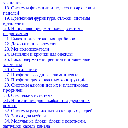
хранения
18.
Системы фиксации и подвески каркасов и
панелей
19.
Крепежная фурнитура, стяжки, системы
крепления
20.
Направляющие, метабоксы, системы
выдвижения
21.
Емкости для столовых приборов
22.
Декоративные элементы
23.
Менсолодержатели
24.
Вешалки и крючки для одежды
25.
Бокалодержатели, рейлинги и навесные
элементы
26.
Светильники
27.
Профили фасадные алюминиевые
28.
Профили для каркасных конструкций
29.
Системы алюминиевых и пластиковых
профилей
30.
Стеллажные системы
31.
Наполнение для шкафов и гардеробных
комнат
32.
Системы раздвижных и складных дверей
33.
Замки для мебели
34.
Модульные блоки, блоки с розетками,
заглушки кабель-канала