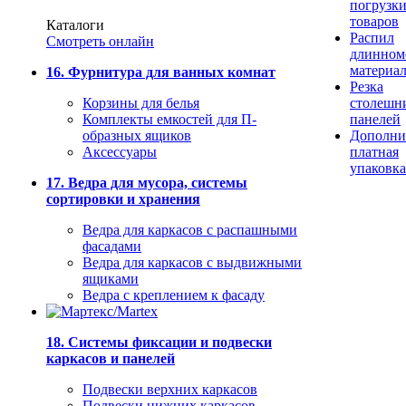
погрузк
товаров
Каталоги
Распил
Смотреть онлайн
длинном
материа
16. Фурнитура для ванных комнат
Резка
Корзины для белья
столешн
Комплекты емкостей для П-
панелей
образных ящиков
Дополни
Аксессуары
платная
упаковка
17. Ведра для мусора, системы
сортировки и хранения
Ведра для каркасов с распашными
фасадами
Ведра для каркасов с выдвижными
ящиками
Ведра с креплением к фасаду
18. Системы фиксации и подвески
каркасов и панелей
Подвески верхних каркасов
Подвески нижних каркасов