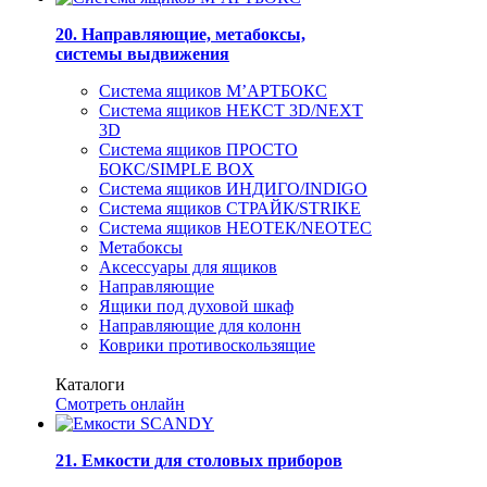
20. Направляющие, метабоксы,
системы выдвижения
Система ящиков М’АРТБОКС
Система ящиков НЕКСТ 3D/NEXT
3D
Система ящиков ПРОСТО
БОКС/SIMPLE BOX
Система ящиков ИНДИГО/INDIGO
Система ящиков СТРАЙК/STRIKE
Система ящиков НЕОТЕК/NEOTEC
Метабоксы
Аксессуары для ящиков
Направляющие
Ящики под духовой шкаф
Направляющие для колонн
Коврики противоскользящие
Каталоги
Смотреть онлайн
21. Емкости для столовых приборов