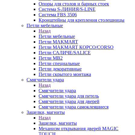
Опоры для столов и барных стоек
Система S-ЛИНИЯ/S-LINE
Система FBS 3506
Кронштейны для крепления столешницы
Петли мебельные
Назад
Петли мебельные
Петли MAKMART
Петли MAKMART КОРСО/CORSO
Петли САЛИЧЕ/SALICE
Петли MB2
Петли специальные
Петли декоративные
Петли скрытого монтажа
Смягчители удара
Назад
Смягчители удара
Смягчители удара для петель
Смягчители удара для дверей
Cмягчители удара самоклеящиеся
Защелки, магниты
Назад
Защелки, магниты
Механизм открывания дверей MAGIC
TOUCH