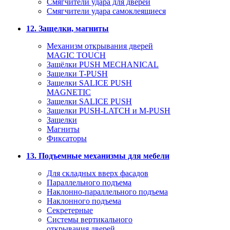
Смягчители удара для дверей
Cмягчители удара самоклеящиеся
12. Защелки, магниты
Механизм открывания дверей
MAGIC TOUCH
Защёлки PUSH MECHANICAL
Защелки T-PUSH
Защелки SALICE PUSH
MAGNETIC
Защелки SALICE PUSH
Защелки PUSH-LATCH и M-PUSH
Защелки
Магниты
Фиксаторы
13. Подъемные механизмы для мебели
Для складных вверх фасадов
Параллельного подъема
Наклонно-параллельного подъема
Наклонного подъема
Секретерные
Системы вертикального
открывания дверей