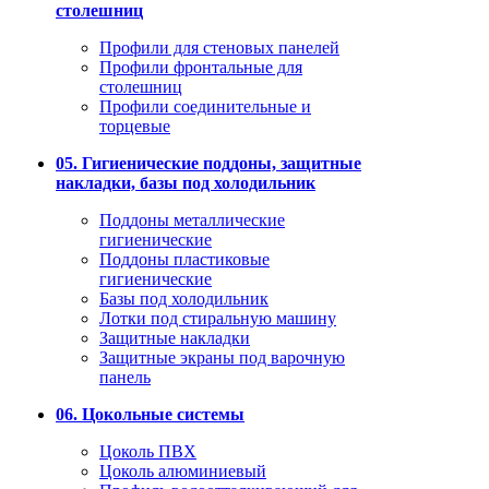
столешниц
Профили для стеновых панелей
Профили фронтальные для
столешниц
Профили соединительные и
торцевые
05. Гигиенические поддоны, защитные
накладки, базы под холодильник
Поддоны металлические
гигиенические
Поддоны пластиковые
гигиенические
Базы под холодильник
Лотки под стиральную машину
Защитные накладки
Защитные экраны под варочную
панель
06. Цокольные системы
Цоколь ПВХ
Цоколь алюминиевый