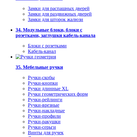
Замки для распашных дверей
Замки для раздвижных дверей
Замки для шторок жалюзи
34. Модульные блоки, блоки с
розетками, заглушки кабель-канала
Блоки с розетками
Кабель-канал
35. Мебельные ручки
Ручки-скобы
Ручки-кнопки
Ручки длинные XL
Ручки геометрических форм
Ручки-рейлинги
Ручки-врезные
Ручки-накладные
Ручки-профили
Ручки-ракушки
Ручки-серьги
Винты для ручек