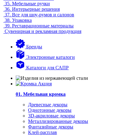
35.
Мебельные ручки
36.
Интерьерные решения
37.
Все для шоу-румов и салонов
38.
Упаковка
39.
Реставрационные материалы
Сувенирная и рекламная продукция
Бренды
Электронные каталоги
Каталоги для САПР
01. Мебельная кромка
Древесные декоры
Однотонные декоры
3D-акриловые декоры
Металлизированные декоры
Фантазийные декоры
Клей-расплав