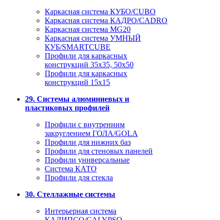
Каркасная система КУБО/CUBO
Каркасная система КАДРО/CADRO
Каркасная система MG20
Каркасная система УМНЫЙ
КУБ/SMARTCUBE
Профили для каркасных
конструкций 35x35, 50x50
Профили для каркасных
конструкций 15х15
29. Системы алюминиевых и
пластиковых профилей
Профили с внутренним
закруглением ГОЛА/GOLA
Профили для нижних баз
Профили для стеновых панелей
Профили универсальные
Система КАТО
Профили для стекла
30. Стеллажные системы
Интерьерная система
КАЛИПСО/CALYPSO