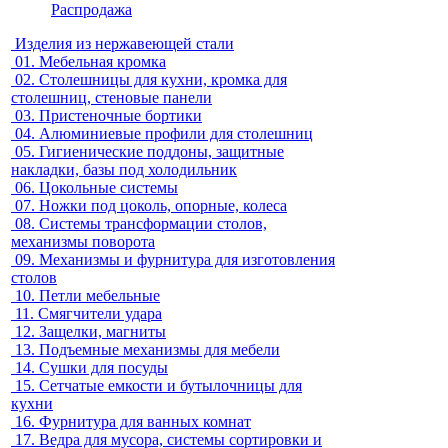
Распродажа
Изделия из нержавеющей стали
01.
Мебельная кромка
02.
Столешницы для кухни, кромка для
столешниц, стеновые панели
03.
Пристеночные бортики
04.
Алюминиевые профили для столешниц
05.
Гигиенические поддоны, защитные
накладки, базы под холодильник
06.
Цокольные системы
07.
Ножки под цоколь, опорные, колеса
08.
Системы трансформации столов,
механизмы поворота
09.
Механизмы и фурнитура для изготовления
столов
10.
Петли мебельные
11.
Смягчители удара
12.
Защелки, магниты
13.
Подъемные механизмы для мебели
14.
Сушки для посуды
15.
Сетчатые емкости и бутылочницы для
кухни
16.
Фурнитура для ванных комнат
17.
Ведра для мусора, системы сортировки и