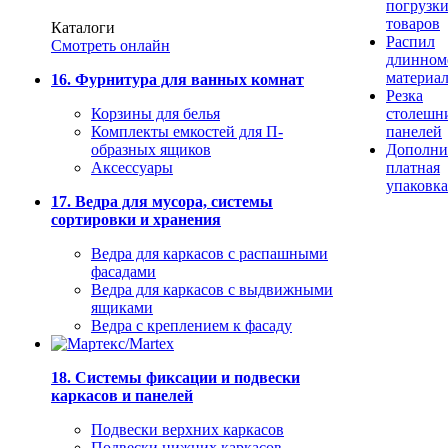
погрузк
товаров
Каталоги
Распил
Смотреть онлайн
длинном
материа
16. Фурнитура для ванных комнат
Резка
Корзины для белья
столешн
Комплекты емкостей для П-
панелей
образных ящиков
Дополни
Аксессуары
платная
упаковка
17. Ведра для мусора, системы
сортировки и хранения
Ведра для каркасов с распашными
фасадами
Ведра для каркасов с выдвижными
ящиками
Ведра с креплением к фасаду
18. Системы фиксации и подвески
каркасов и панелей
Подвески верхних каркасов
Подвески нижних каркасов