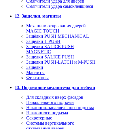
Смягчители удара для дверей
Cмягчители удара самоклеящиеся
12. Защелки, магниты
Механизм открывания дверей
MAGIC TOUCH
Защёлки PUSH MECHANICAL
Защелки T-PUSH
Защелки SALICE PUSH
MAGNETIC
Защелки SALICE PUSH
Защелки PUSH-LATCH и M-PUSH
Защелки
Магниты
Фиксаторы
13. Подъемные механизмы для мебели
Для складных вверх фасадов
Параллельного подъема
Наклонно-параллельного подъема
Наклонного подъема
Секретерные
Системы вертикального
открывания дверей