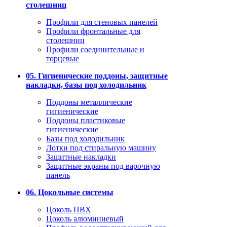
столешниц
Профили для стеновых панелей
Профили фронтальные для
столешниц
Профили соединительные и
торцевые
05. Гигиенические поддоны, защитные
накладки, базы под холодильник
Поддоны металлические
гигиенические
Поддоны пластиковые
гигиенические
Базы под холодильник
Лотки под стиральную машину
Защитные накладки
Защитные экраны под варочную
панель
06. Цокольные системы
Цоколь ПВХ
Цоколь алюминиевый