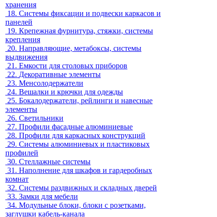
хранения
18.
Системы фиксации и подвески каркасов и
панелей
19.
Крепежная фурнитура, стяжки, системы
крепления
20.
Направляющие, метабоксы, системы
выдвижения
21.
Емкости для столовых приборов
22.
Декоративные элементы
23.
Менсолодержатели
24.
Вешалки и крючки для одежды
25.
Бокалодержатели, рейлинги и навесные
элементы
26.
Светильники
27.
Профили фасадные алюминиевые
28.
Профили для каркасных конструкций
29.
Системы алюминиевых и пластиковых
профилей
30.
Стеллажные системы
31.
Наполнение для шкафов и гардеробных
комнат
32.
Системы раздвижных и складных дверей
33.
Замки для мебели
34.
Модульные блоки, блоки с розетками,
заглушки кабель-канала