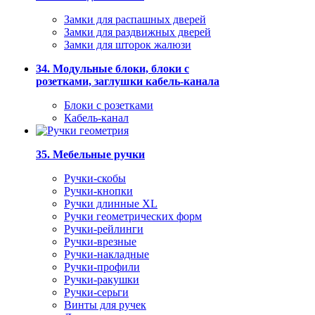
Замки для распашных дверей
Замки для раздвижных дверей
Замки для шторок жалюзи
34. Модульные блоки, блоки с
розетками, заглушки кабель-канала
Блоки с розетками
Кабель-канал
35. Мебельные ручки
Ручки-скобы
Ручки-кнопки
Ручки длинные XL
Ручки геометрических форм
Ручки-рейлинги
Ручки-врезные
Ручки-накладные
Ручки-профили
Ручки-ракушки
Ручки-серьги
Винты для ручек