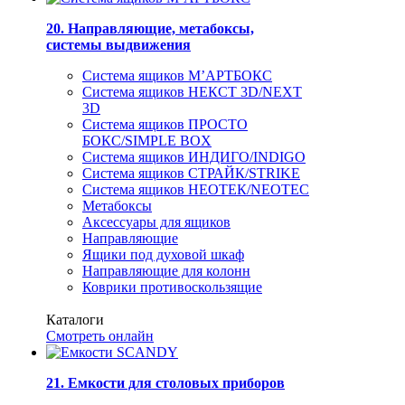
20. Направляющие, метабоксы,
системы выдвижения
Система ящиков М’АРТБОКС
Система ящиков НЕКСТ 3D/NEXT
3D
Система ящиков ПРОСТО
БОКС/SIMPLE BOX
Система ящиков ИНДИГО/INDIGO
Система ящиков СТРАЙК/STRIKE
Система ящиков НЕОТЕК/NEOTEC
Метабоксы
Аксессуары для ящиков
Направляющие
Ящики под духовой шкаф
Направляющие для колонн
Коврики противоскользящие
Каталоги
Смотреть онлайн
21. Емкости для столовых приборов