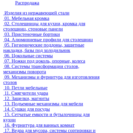
Распродажа
Изделия из нержавеющей стали
01.
Мебельная кромка
02.
Столешницы для кухни, кромка для
столешниц, стеновые панели
03.
Пристеночные бортики
04.
Алюминиевые профили для столешниц
05.
Гигиенические поддоны, защитные
накладки, базы под холодильник
06.
Цокольные системы
07.
Ножки под цоколь, опорные, колеса
08.
Системы трансформации столов,
механизмы поворота
09.
Механизмы и фурнитура для изготовления
столов
10.
Петли мебельные
11.
Смягчители удара
12.
Защелки, магниты
13.
Подъемные механизмы для мебели
14.
Сушки для посуды
15.
Сетчатые емкости и бутылочницы для
кухни
16.
Фурнитура для ванных комнат
17.
Ведра для мусора, системы сортировки и