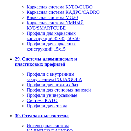
Каркасная система КУБО/CUBO
Каркасная система КАДРО/CADRO
Каркасная система MG20
Каркасная система УМНЫЙ
КУБ/SMARTCUBE
Профили для каркасных
конструкций 35x35, 50x50
Профили для каркасных
конструкций 15х15
29. Системы алюминиевых и
пластиковых профилей
Профили с внутренним
закруглением ГОЛА/GOLA
Профили для нижних баз
Профили для стеновых панелей
Профили универсальные
Система КАТО
Профили для стекла
30. Стеллажные системы
Интерьерная система
КАЛИПСО/CALYPSO