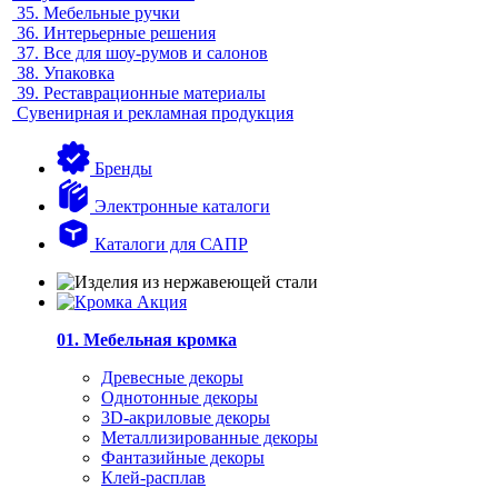
35.
Мебельные ручки
36.
Интерьерные решения
37.
Все для шоу-румов и салонов
38.
Упаковка
39.
Реставрационные материалы
Сувенирная и рекламная продукция
Бренды
Электронные каталоги
Каталоги для САПР
01. Мебельная кромка
Древесные декоры
Однотонные декоры
3D-акриловые декоры
Металлизированные декоры
Фантазийные декоры
Клей-расплав