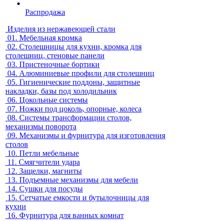
Распродажа
Изделия из нержавеющей стали
01.
Мебельная кромка
02.
Столешницы для кухни, кромка для
столешниц, стеновые панели
03.
Пристеночные бортики
04.
Алюминиевые профили для столешниц
05.
Гигиенические поддоны, защитные
накладки, базы под холодильник
06.
Цокольные системы
07.
Ножки под цоколь, опорные, колеса
08.
Системы трансформации столов,
механизмы поворота
09.
Механизмы и фурнитура для изготовления
столов
10.
Петли мебельные
11.
Смягчители удара
12.
Защелки, магниты
13.
Подъемные механизмы для мебели
14.
Сушки для посуды
15.
Сетчатые емкости и бутылочницы для
кухни
16.
Фурнитура для ванных комнат