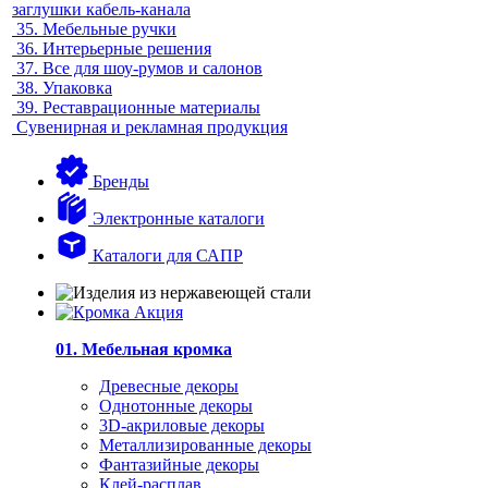
заглушки кабель-канала
35.
Мебельные ручки
36.
Интерьерные решения
37.
Все для шоу-румов и салонов
38.
Упаковка
39.
Реставрационные материалы
Сувенирная и рекламная продукция
Бренды
Электронные каталоги
Каталоги для САПР
01. Мебельная кромка
Древесные декоры
Однотонные декоры
3D-акриловые декоры
Металлизированные декоры
Фантазийные декоры
Клей-расплав