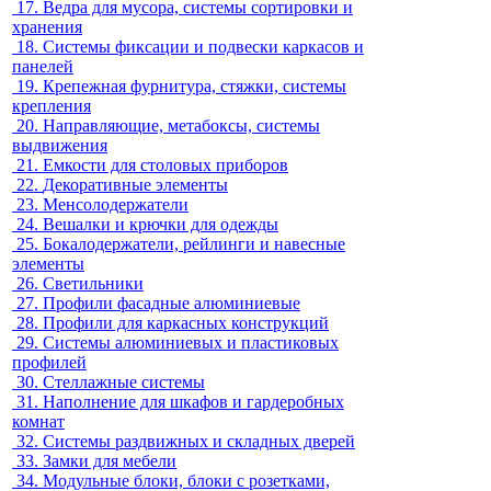
17.
Ведра для мусора, системы сортировки и
хранения
18.
Системы фиксации и подвески каркасов и
панелей
19.
Крепежная фурнитура, стяжки, системы
крепления
20.
Направляющие, метабоксы, системы
выдвижения
21.
Емкости для столовых приборов
22.
Декоративные элементы
23.
Менсолодержатели
24.
Вешалки и крючки для одежды
25.
Бокалодержатели, рейлинги и навесные
элементы
26.
Светильники
27.
Профили фасадные алюминиевые
28.
Профили для каркасных конструкций
29.
Системы алюминиевых и пластиковых
профилей
30.
Стеллажные системы
31.
Наполнение для шкафов и гардеробных
комнат
32.
Системы раздвижных и складных дверей
33.
Замки для мебели
34.
Модульные блоки, блоки с розетками,