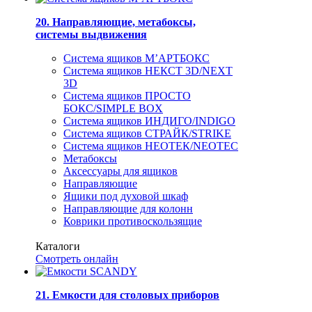
20. Направляющие, метабоксы,
системы выдвижения
Система ящиков М’АРТБОКС
Система ящиков НЕКСТ 3D/NEXT
3D
Система ящиков ПРОСТО
БОКС/SIMPLE BOX
Система ящиков ИНДИГО/INDIGO
Система ящиков СТРАЙК/STRIKE
Система ящиков НЕОТЕК/NEOTEC
Метабоксы
Аксессуары для ящиков
Направляющие
Ящики под духовой шкаф
Направляющие для колонн
Коврики противоскользящие
Каталоги
Смотреть онлайн
21. Емкости для столовых приборов