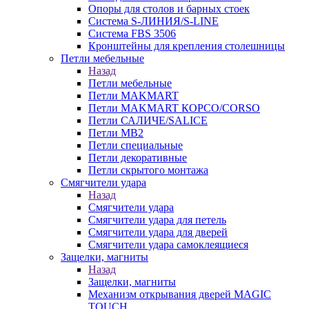
Опоры для столов и барных стоек
Система S-ЛИНИЯ/S-LINE
Система FBS 3506
Кронштейны для крепления столешницы
Петли мебельные
Назад
Петли мебельные
Петли MAKMART
Петли MAKMART КОРСО/CORSO
Петли САЛИЧЕ/SALICE
Петли MB2
Петли специальные
Петли декоративные
Петли скрытого монтажа
Смягчители удара
Назад
Смягчители удара
Смягчители удара для петель
Смягчители удара для дверей
Cмягчители удара самоклеящиеся
Защелки, магниты
Назад
Защелки, магниты
Механизм открывания дверей MAGIC
TOUCH