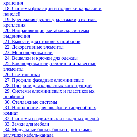
хранения
18.
Системы фиксации и подвески каркасов и
панелей
19.
Крепежная фурнитура, стяжки, системы
крепления
20.
Направляющие, метабоксы, системы
выдвижения
21.
Емкости для столовых приборов
22.
Декоративные элементы
23.
Менсолодержатели
24.
Вешалки и крючки для одежды
25.
Бокалодержатели, рейлинги и навесные
элементы
26.
Светильники
27.
Профили фасадные алюминиевые
28.
Профили для каркасных конструкций
29.
Системы алюминиевых и пластиковых
профилей
30.
Стеллажные системы
31.
Наполнение для шкафов и гардеробных
комнат
32.
Системы раздвижных и складных дверей
33.
Замки для мебели
34.
Модульные блоки, блоки с розетками,
заглушки кабель-канала