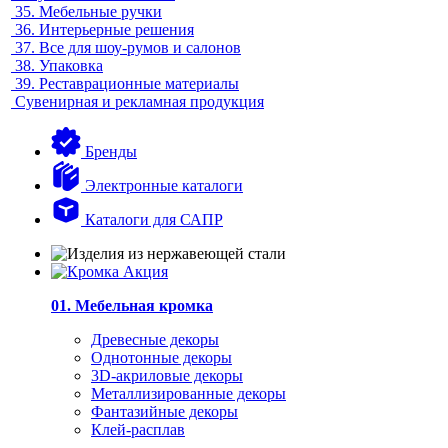
35.
Мебельные ручки
36.
Интерьерные решения
37.
Все для шоу-румов и салонов
38.
Упаковка
39.
Реставрационные материалы
Сувенирная и рекламная продукция
Бренды
Электронные каталоги
Каталоги для САПР
01. Мебельная кромка
Древесные декоры
Однотонные декоры
3D-акриловые декоры
Металлизированные декоры
Фантазийные декоры
Клей-расплав