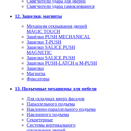
Смягчители удара для дверей
Cмягчители удара самоклеящиеся
12. Защелки, магниты
Механизм открывания дверей
MAGIC TOUCH
Защёлки PUSH MECHANICAL
Защелки T-PUSH
Защелки SALICE PUSH
MAGNETIC
Защелки SALICE PUSH
Защелки PUSH-LATCH и M-PUSH
Защелки
Магниты
Фиксаторы
13. Подъемные механизмы для мебели
Для складных вверх фасадов
Параллельного подъема
Наклонно-параллельного подъема
Наклонного подъема
Секретерные
Системы вертикального
открывания дверей