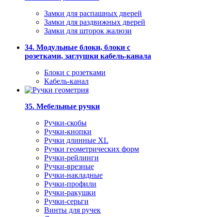
Замки для распашных дверей
Замки для раздвижных дверей
Замки для шторок жалюзи
34. Модульные блоки, блоки с
розетками, заглушки кабель-канала
Блоки с розетками
Кабель-канал
35. Мебельные ручки
Ручки-скобы
Ручки-кнопки
Ручки длинные XL
Ручки геометрических форм
Ручки-рейлинги
Ручки-врезные
Ручки-накладные
Ручки-профили
Ручки-ракушки
Ручки-серьги
Винты для ручек