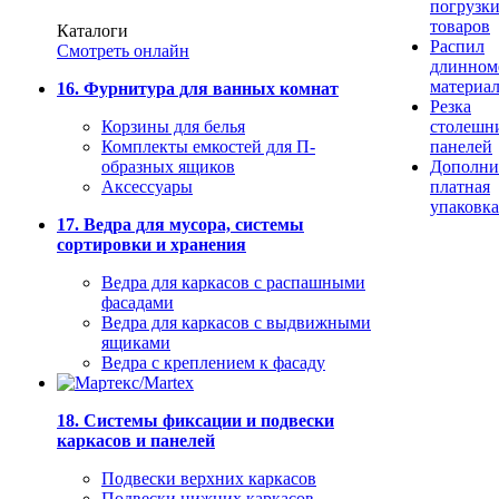
погрузк
товаров
Каталоги
Распил
Смотреть онлайн
длинном
материа
16. Фурнитура для ванных комнат
Резка
Корзины для белья
столешн
Комплекты емкостей для П-
панелей
образных ящиков
Дополни
Аксессуары
платная
упаковка
17. Ведра для мусора, системы
сортировки и хранения
Ведра для каркасов с распашными
фасадами
Ведра для каркасов с выдвижными
ящиками
Ведра с креплением к фасаду
18. Системы фиксации и подвески
каркасов и панелей
Подвески верхних каркасов
Подвески нижних каркасов