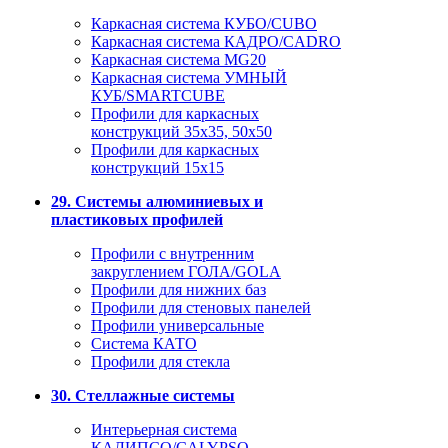
Каркасная система КУБО/CUBO
Каркасная система КАДРО/CADRO
Каркасная система MG20
Каркасная система УМНЫЙ
КУБ/SMARTCUBE
Профили для каркасных
конструкций 35x35, 50x50
Профили для каркасных
конструкций 15х15
29. Системы алюминиевых и
пластиковых профилей
Профили с внутренним
закруглением ГОЛА/GOLA
Профили для нижних баз
Профили для стеновых панелей
Профили универсальные
Система КАТО
Профили для стекла
30. Стеллажные системы
Интерьерная система
КАЛИПСО/CALYPSO