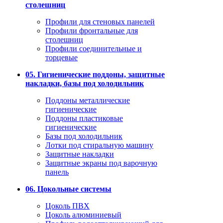
столешниц
Профили для стеновых панелей
Профили фронтальные для
столешниц
Профили соединительные и
торцевые
05. Гигиенические поддоны, защитные
накладки, базы под холодильник
Поддоны металлические
гигиенические
Поддоны пластиковые
гигиенические
Базы под холодильник
Лотки под стиральную машину
Защитные накладки
Защитные экраны под варочную
панель
06. Цокольные системы
Цоколь ПВХ
Цоколь алюминиевый