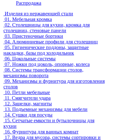
Распродажа
Изделия из нержавеющей стали
01.
Мебельная кромка
02.
Столешницы для кухни, кромка для
столешниц, стеновые панели
03.
Пристеночные бортики
04.
Алюминиевые профили для столешниц
05.
Гигиенические поддоны, защитные
накладки, базы под холодильник
06.
Цокольные системы
07.
Ножки под цоколь, опорные, колеса
08.
Системы трансформации столов,
механизмы поворота
09.
Механизмы и фурнитура для изготовления
столов
10.
Петли мебельные
11.
Смягчители удара
12.
Защелки, магниты
13.
Подъемные механизмы для мебели
14.
Сушки для посуды
15.
Сетчатые емкости и бутылочницы для
кухни
16.
Фурнитура для ванных комнат
17.
Ведра для мусора, системы сортировки и