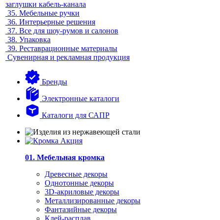
заглушки кабель-канала
35.
Мебельные ручки
36.
Интерьерные решения
37.
Все для шоу-румов и салонов
38.
Упаковка
39.
Реставрационные материалы
Сувенирная и рекламная продукция
Бренды
Электронные каталоги
Каталоги для САПР
01. Мебельная кромка
Древесные декоры
Однотонные декоры
3D-акриловые декоры
Металлизированные декоры
Фантазийные декоры
Клей-расплав