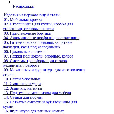
Распродажа
Изделия из нержавеющей стали
01.
Мебельная кромка
02.
Столешницы для кухни, кромка для
столешниц, стеновые панели
03.
Пристеночные бортики
04.
Алюминиевые профили для столешниц
05.
Гигиенические поддоны, защитные
накладки, базы под холодильник
06.
Цокольные системы
07.
Ножки под цоколь, опорные, колеса
08.
Системы трансформации столов,
механизмы поворота
09.
Механизмы и фурнитура для изготовления
столов
10.
Петли мебельные
11.
Смягчители удара
12.
Защелки, магниты
13.
Подъемные механизмы для мебели
14.
Сушки для посуды
15.
Сетчатые емкости и бутылочницы для
кухни
16.
Фурнитура для ванных комнат