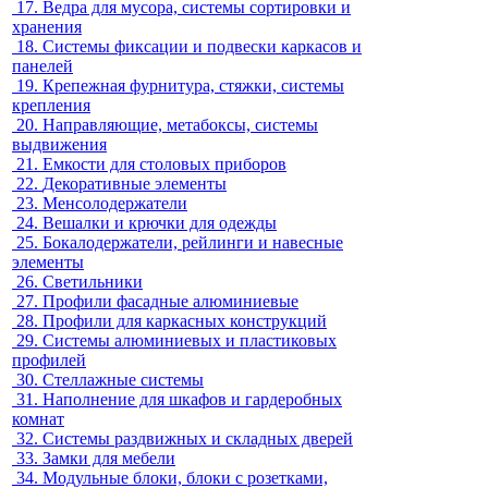
17.
Ведра для мусора, системы сортировки и
хранения
18.
Системы фиксации и подвески каркасов и
панелей
19.
Крепежная фурнитура, стяжки, системы
крепления
20.
Направляющие, метабоксы, системы
выдвижения
21.
Емкости для столовых приборов
22.
Декоративные элементы
23.
Менсолодержатели
24.
Вешалки и крючки для одежды
25.
Бокалодержатели, рейлинги и навесные
элементы
26.
Светильники
27.
Профили фасадные алюминиевые
28.
Профили для каркасных конструкций
29.
Системы алюминиевых и пластиковых
профилей
30.
Стеллажные системы
31.
Наполнение для шкафов и гардеробных
комнат
32.
Системы раздвижных и складных дверей
33.
Замки для мебели
34.
Модульные блоки, блоки с розетками,