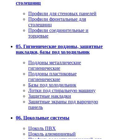
столешниц
Профили для стеновых панелей
Профили фронтальные для
столешниц
Профили соединительные и
торцевые
05. Гигиенические поддоны, защитные
накладки, базы под холодильник
Поддоны металлические
гигиенические
Поддоны пластиковые
гигиенические
Базы под холодильник
Лотки под стиральную машину
Защитные накладки
Защитные экраны под варочную
панель
06. Цокольные системы
Цоколь ПВХ
Цоколь алюминиевый