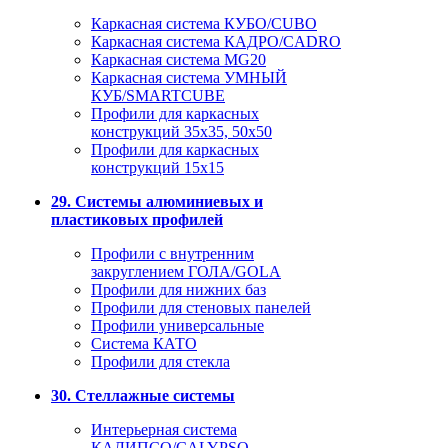
Каркасная система КУБО/CUBO
Каркасная система КАДРО/CADRO
Каркасная система MG20
Каркасная система УМНЫЙ
КУБ/SMARTCUBE
Профили для каркасных
конструкций 35x35, 50x50
Профили для каркасных
конструкций 15х15
29. Системы алюминиевых и
пластиковых профилей
Профили с внутренним
закруглением ГОЛА/GOLA
Профили для нижних баз
Профили для стеновых панелей
Профили универсальные
Система КАТО
Профили для стекла
30. Стеллажные системы
Интерьерная система
КАЛИПСО/CALYPSO