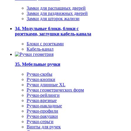
Замки для распашных дверей
Замки для раздвижных дверей
Замки для шторок жалюзи
34. Модульные блоки, блоки с
розетками, заглушки кабель-канала
Блоки с розетками
Кабель-канал
35. Мебельные ручки
Ручки-скобы
Ручки-кнопки
Ручки длинные XL
Ручки геометрических форм
Ручки-рейлинги
Ручки-врезные
Ручки-накладные
Ручки-профили
Ручки-ракушки
Ручки-серьги
Винты для ручек