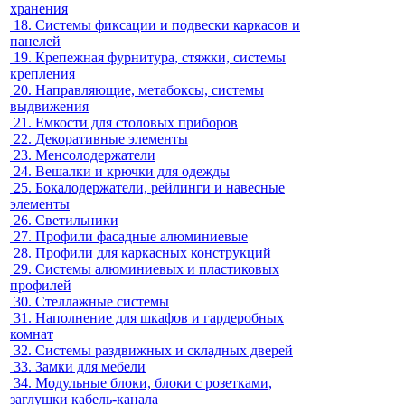
хранения
18.
Системы фиксации и подвески каркасов и
панелей
19.
Крепежная фурнитура, стяжки, системы
крепления
20.
Направляющие, метабоксы, системы
выдвижения
21.
Емкости для столовых приборов
22.
Декоративные элементы
23.
Менсолодержатели
24.
Вешалки и крючки для одежды
25.
Бокалодержатели, рейлинги и навесные
элементы
26.
Светильники
27.
Профили фасадные алюминиевые
28.
Профили для каркасных конструкций
29.
Системы алюминиевых и пластиковых
профилей
30.
Стеллажные системы
31.
Наполнение для шкафов и гардеробных
комнат
32.
Системы раздвижных и складных дверей
33.
Замки для мебели
34.
Модульные блоки, блоки с розетками,
заглушки кабель-канала