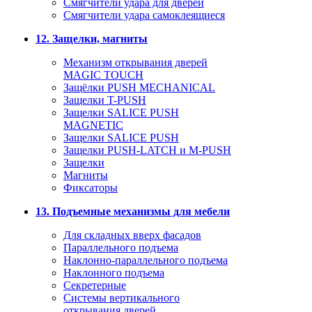
Смягчители удара для дверей
Cмягчители удара самоклеящиеся
12. Защелки, магниты
Механизм открывания дверей
MAGIC TOUCH
Защёлки PUSH MECHANICAL
Защелки T-PUSH
Защелки SALICE PUSH
MAGNETIC
Защелки SALICE PUSH
Защелки PUSH-LATCH и M-PUSH
Защелки
Магниты
Фиксаторы
13. Подъемные механизмы для мебели
Для складных вверх фасадов
Параллельного подъема
Наклонно-параллельного подъема
Наклонного подъема
Секретерные
Системы вертикального
открывания дверей