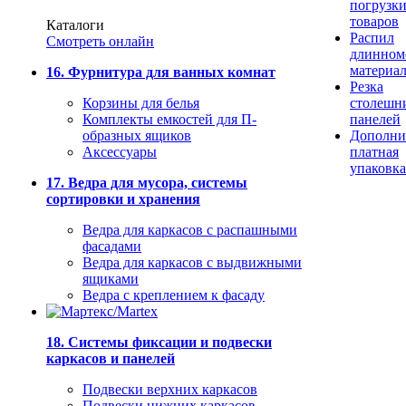
погрузк
товаров
Каталоги
Распил
Смотреть онлайн
длинном
материа
16. Фурнитура для ванных комнат
Резка
Корзины для белья
столешн
Комплекты емкостей для П-
панелей
образных ящиков
Дополни
Аксессуары
платная
упаковка
17. Ведра для мусора, системы
сортировки и хранения
Ведра для каркасов с распашными
фасадами
Ведра для каркасов с выдвижными
ящиками
Ведра с креплением к фасаду
18. Системы фиксации и подвески
каркасов и панелей
Подвески верхних каркасов
Подвески нижних каркасов