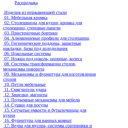
Распродажа
Изделия из нержавеющей стали
01.
Мебельная кромка
02.
Столешницы для кухни, кромка для
столешниц, стеновые панели
03.
Пристеночные бортики
04.
Алюминиевые профили для столешниц
05.
Гигиенические поддоны, защитные
накладки, базы под холодильник
06.
Цокольные системы
07.
Ножки под цоколь, опорные, колеса
08.
Системы трансформации столов,
механизмы поворота
09.
Механизмы и фурнитура для изготовления
столов
10.
Петли мебельные
11.
Смягчители удара
12.
Защелки, магниты
13.
Подъемные механизмы для мебели
14.
Сушки для посуды
15.
Сетчатые емкости и бутылочницы для
кухни
16.
Фурнитура для ванных комнат
17.
Ведра для мусора, системы сортировки и