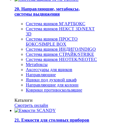
20. Направляющие, метабоксы,
системы выдвижения
Система ящиков М’АРТБОКС
Система ящиков НЕКСТ 3D/NEXT
3D
Система ящиков ПРОСТО
БОКС/SIMPLE BOX
Система ящиков ИНДИГО/INDIGO
Система ящиков СТРАЙК/STRIKE
Система ящиков НЕОТЕК/NEOTEC
Метабоксы
Аксессуары для ящиков
Направляющие
Ящики под духовой шкаф
Направляющие для колонн
Коврики противоскользящие
Каталоги
Смотреть онлайн
21. Емкости для столовых приборов