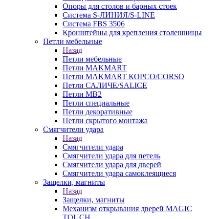
Опоры для столов и барных стоек
Система S-ЛИНИЯ/S-LINE
Система FBS 3506
Кронштейны для крепления столешницы
Петли мебельные
Назад
Петли мебельные
Петли MAKMART
Петли MAKMART КОРСО/CORSO
Петли САЛИЧЕ/SALICE
Петли MB2
Петли специальные
Петли декоративные
Петли скрытого монтажа
Смягчители удара
Назад
Смягчители удара
Смягчители удара для петель
Смягчители удара для дверей
Cмягчители удара самоклеящиеся
Защелки, магниты
Назад
Защелки, магниты
Механизм открывания дверей MAGIC
TOUCH