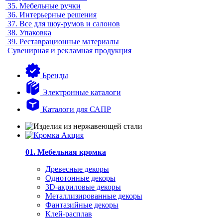
35.
Мебельные ручки
36.
Интерьерные решения
37.
Все для шоу-румов и салонов
38.
Упаковка
39.
Реставрационные материалы
Сувенирная и рекламная продукция
Бренды
Электронные каталоги
Каталоги для САПР
01. Мебельная кромка
Древесные декоры
Однотонные декоры
3D-акриловые декоры
Металлизированные декоры
Фантазийные декоры
Клей-расплав