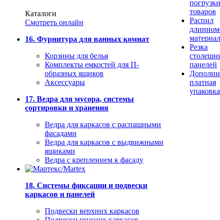
погрузк
товаров
Каталоги
Распил
Смотреть онлайн
длинном
материа
16. Фурнитура для ванных комнат
Резка
Корзины для белья
столешн
Комплекты емкостей для П-
панелей
образных ящиков
Дополни
Аксессуары
платная
упаковка
17. Ведра для мусора, системы
сортировки и хранения
Ведра для каркасов с распашными
фасадами
Ведра для каркасов с выдвижными
ящиками
Ведра с креплением к фасаду
18. Системы фиксации и подвески
каркасов и панелей
Подвески верхних каркасов
Подвески нижних каркасов