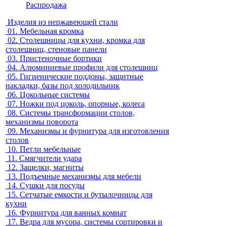
Распродажа
Изделия из нержавеющей стали
01.
Мебельная кромка
02.
Столешницы для кухни, кромка для
столешниц, стеновые панели
03.
Пристеночные бортики
04.
Алюминиевые профили для столешниц
05.
Гигиенические поддоны, защитные
накладки, базы под холодильник
06.
Цокольные системы
07.
Ножки под цоколь, опорные, колеса
08.
Системы трансформации столов,
механизмы поворота
09.
Механизмы и фурнитура для изготовления
столов
10.
Петли мебельные
11.
Смягчители удара
12.
Защелки, магниты
13.
Подъемные механизмы для мебели
14.
Сушки для посуды
15.
Сетчатые емкости и бутылочницы для
кухни
16.
Фурнитура для ванных комнат
17.
Ведра для мусора, системы сортировки и