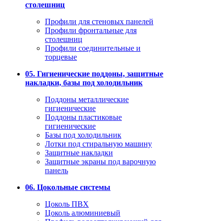
столешниц
Профили для стеновых панелей
Профили фронтальные для
столешниц
Профили соединительные и
торцевые
05. Гигиенические поддоны, защитные
накладки, базы под холодильник
Поддоны металлические
гигиенические
Поддоны пластиковые
гигиенические
Базы под холодильник
Лотки под стиральную машину
Защитные накладки
Защитные экраны под варочную
панель
06. Цокольные системы
Цоколь ПВХ
Цоколь алюминиевый