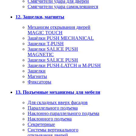
Смягчители удара для дверей
Cмягчители удара самоклеящиеся
12. Защелки, магниты
Механизм открывания дверей
MAGIC TOUCH
Защёлки PUSH MECHANICAL
Защелки T-PUSH
Защелки SALICE PUSH
MAGNETIC
Защелки SALICE PUSH
Защелки PUSH-LATCH и M-PUSH
Защелки
Магниты
Фиксаторы
13. Подъемные механизмы для мебели
Для складных вверх фасадов
Параллельного подъема
Наклонно-параллельного подъема
Наклонного подъема
Секретерные
Системы вертикального
открывания дверей