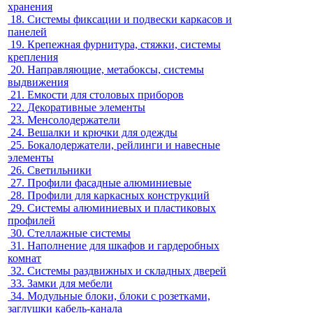
хранения
18.
Системы фиксации и подвески каркасов и
панелей
19.
Крепежная фурнитура, стяжки, системы
крепления
20.
Направляющие, метабоксы, системы
выдвижения
21.
Емкости для столовых приборов
22.
Декоративные элементы
23.
Менсолодержатели
24.
Вешалки и крючки для одежды
25.
Бокалодержатели, рейлинги и навесные
элементы
26.
Светильники
27.
Профили фасадные алюминиевые
28.
Профили для каркасных конструкций
29.
Системы алюминиевых и пластиковых
профилей
30.
Стеллажные системы
31.
Наполнение для шкафов и гардеробных
комнат
32.
Системы раздвижных и складных дверей
33.
Замки для мебели
34.
Модульные блоки, блоки с розетками,
заглушки кабель-канала