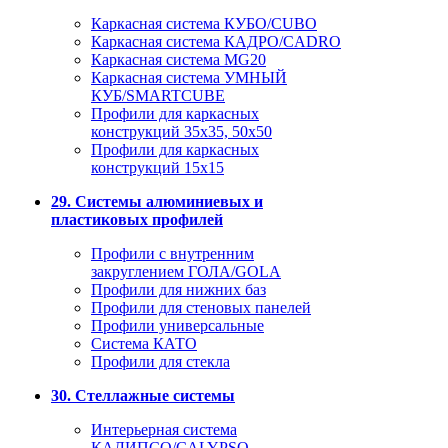
Каркасная система КУБО/CUBO
Каркасная система КАДРО/CADRO
Каркасная система MG20
Каркасная система УМНЫЙ
КУБ/SMARTCUBE
Профили для каркасных
конструкций 35x35, 50x50
Профили для каркасных
конструкций 15х15
29. Системы алюминиевых и
пластиковых профилей
Профили с внутренним
закруглением ГОЛА/GOLA
Профили для нижних баз
Профили для стеновых панелей
Профили универсальные
Система КАТО
Профили для стекла
30. Стеллажные системы
Интерьерная система
КАЛИПСО/CALYPSO