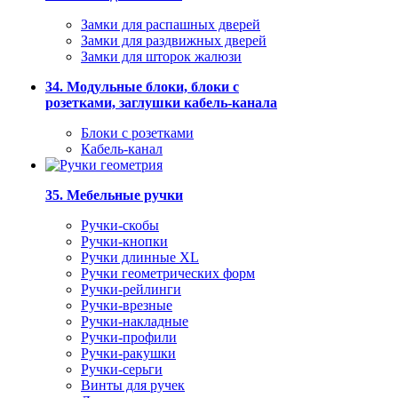
Замки для распашных дверей
Замки для раздвижных дверей
Замки для шторок жалюзи
34. Модульные блоки, блоки с
розетками, заглушки кабель-канала
Блоки с розетками
Кабель-канал
35. Мебельные ручки
Ручки-скобы
Ручки-кнопки
Ручки длинные XL
Ручки геометрических форм
Ручки-рейлинги
Ручки-врезные
Ручки-накладные
Ручки-профили
Ручки-ракушки
Ручки-серьги
Винты для ручек