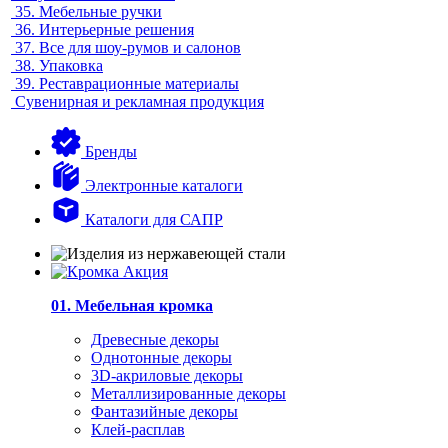
35.
Мебельные ручки
36.
Интерьерные решения
37.
Все для шоу-румов и салонов
38.
Упаковка
39.
Реставрационные материалы
Сувенирная и рекламная продукция
Бренды
Электронные каталоги
Каталоги для САПР
01. Мебельная кромка
Древесные декоры
Однотонные декоры
3D-акриловые декоры
Металлизированные декоры
Фантазийные декоры
Клей-расплав