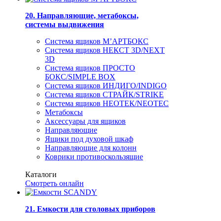
20. Направляющие, метабоксы,
системы выдвижения
Система ящиков М’АРТБОКС
Система ящиков НЕКСТ 3D/NEXT
3D
Система ящиков ПРОСТО
БОКС/SIMPLE BOX
Система ящиков ИНДИГО/INDIGO
Система ящиков СТРАЙК/STRIKE
Система ящиков НЕОТЕК/NEOTEC
Метабоксы
Аксессуары для ящиков
Направляющие
Ящики под духовой шкаф
Направляющие для колонн
Коврики противоскользящие
Каталоги
Смотреть онлайн
21. Емкости для столовых приборов