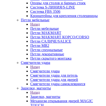
Опоры для столов и барных стоек
Система S-ЛИНИЯ/S-LINE
Система FBS 3506
Кронштейны для крепления столешницы
Петли мебельные
Назад
Петли мебельные
Петли MAKMART
Петли MAKMART КОРСО/CORSO
Петли САЛИЧЕ/SALICE
Петли MB2
Петли специальные
Петли декоративные
Петли скрытого монтажа
Смягчители удара
Назад
Смягчители удара
Смягчители удара для петель
Смягчители удара для дверей
Cмягчители удара самоклеящиеся
Защелки, магниты
Назад
Защелки, магниты
Механизм открывания дверей MAGIC
TOUCH