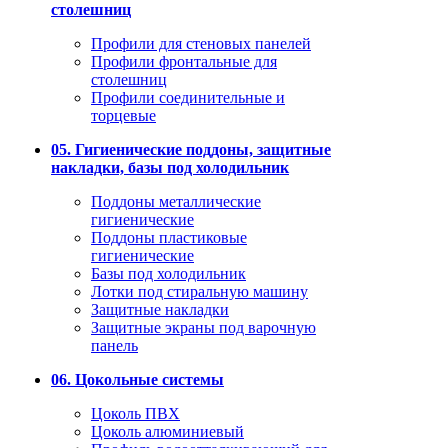
столешниц
Профили для стеновых панелей
Профили фронтальные для
столешниц
Профили соединительные и
торцевые
05. Гигиенические поддоны, защитные
накладки, базы под холодильник
Поддоны металлические
гигиенические
Поддоны пластиковые
гигиенические
Базы под холодильник
Лотки под стиральную машину
Защитные накладки
Защитные экраны под варочную
панель
06. Цокольные системы
Цоколь ПВХ
Цоколь алюминиевый