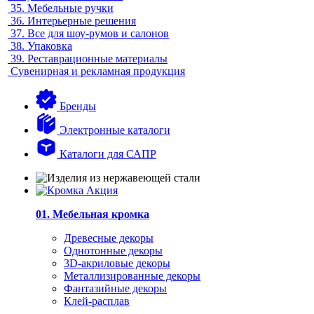
35.
Мебельные ручки
36.
Интерьерные решения
37.
Все для шоу-румов и салонов
38.
Упаковка
39.
Реставрационные материалы
Сувенирная и рекламная продукция
Бренды
Электронные каталоги
Каталоги для САПР
01. Мебельная кромка
Древесные декоры
Однотонные декоры
3D-акриловые декоры
Металлизированные декоры
Фантазийные декоры
Клей-расплав