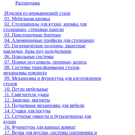
Распродажа
Изделия из нержавеющей стали
01.
Мебельная кромка
02.
Столешницы для кухни, кромка для
столешниц, стеновые панели
03.
Пристеночные бортики
04.
Алюминиевые профили для столешниц
05.
Гигиенические поддоны, защитные
накладки, базы под холодильник
06.
Цокольные системы
07.
Ножки под цоколь, опорные, колеса
08.
Системы трансформации столов,
механизмы поворота
09.
Механизмы и фурнитура для изготовления
столов
10.
Петли мебельные
11.
Смягчители удара
12.
Защелки, магниты
13.
Подъемные механизмы для мебели
14.
Сушки для посуды
15.
Сетчатые емкости и бутылочницы для
кухни
16.
Фурнитура для ванных комнат
17.
Ведра для мусора, системы сортировки и