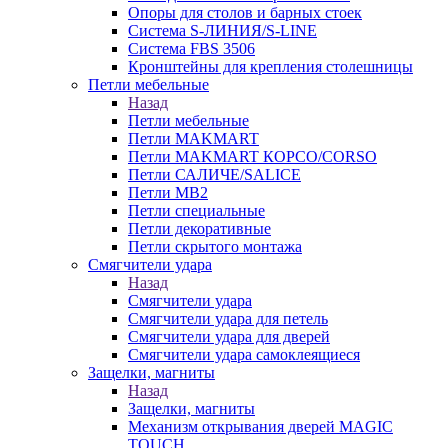
Опоры для столов и барных стоек
Система S-ЛИНИЯ/S-LINE
Система FBS 3506
Кронштейны для крепления столешницы
Петли мебельные
Назад
Петли мебельные
Петли MAKMART
Петли MAKMART КОРСО/CORSO
Петли САЛИЧЕ/SALICE
Петли MB2
Петли специальные
Петли декоративные
Петли скрытого монтажа
Смягчители удара
Назад
Смягчители удара
Смягчители удара для петель
Смягчители удара для дверей
Cмягчители удара самоклеящиеся
Защелки, магниты
Назад
Защелки, магниты
Механизм открывания дверей MAGIC
TOUCH