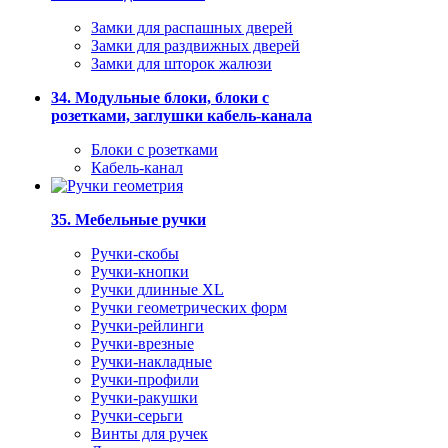
Замки для распашных дверей
Замки для раздвижных дверей
Замки для шторок жалюзи
34. Модульные блоки, блоки с
розетками, заглушки кабель-канала
Блоки с розетками
Кабель-канал
35. Мебельные ручки
Ручки-скобы
Ручки-кнопки
Ручки длинные XL
Ручки геометрических форм
Ручки-рейлинги
Ручки-врезные
Ручки-накладные
Ручки-профили
Ручки-ракушки
Ручки-серьги
Винты для ручек