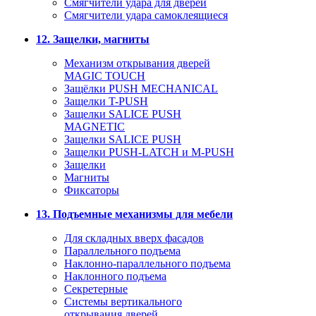
Смягчители удара для дверей
Cмягчители удара самоклеящиеся
12. Защелки, магниты
Механизм открывания дверей
MAGIC TOUCH
Защёлки PUSH MECHANICAL
Защелки T-PUSH
Защелки SALICE PUSH
MAGNETIC
Защелки SALICE PUSH
Защелки PUSH-LATCH и M-PUSH
Защелки
Магниты
Фиксаторы
13. Подъемные механизмы для мебели
Для складных вверх фасадов
Параллельного подъема
Наклонно-параллельного подъема
Наклонного подъема
Секретерные
Системы вертикального
открывания дверей