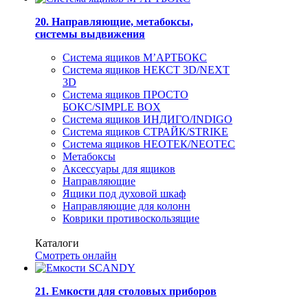
20. Направляющие, метабоксы,
системы выдвижения
Система ящиков М’АРТБОКС
Система ящиков НЕКСТ 3D/NEXT
3D
Система ящиков ПРОСТО
БОКС/SIMPLE BOX
Система ящиков ИНДИГО/INDIGO
Система ящиков СТРАЙК/STRIKE
Система ящиков НЕОТЕК/NEOTEC
Метабоксы
Аксессуары для ящиков
Направляющие
Ящики под духовой шкаф
Направляющие для колонн
Коврики противоскользящие
Каталоги
Смотреть онлайн
21. Емкости для столовых приборов