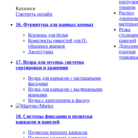
погрузк
товаров
Каталоги
Распил
Смотреть онлайн
длинном
материа
16. Фурнитура для ванных комнат
Резка
Корзины для белья
столешн
Комплекты емкостей для П-
панелей
образных ящиков
Дополни
Аксессуары
платная
упаковка
17. Ведра для мусора, системы
сортировки и хранения
Ведра для каркасов с распашными
фасадами
Ведра для каркасов с выдвижными
ящиками
Ведра с креплением к фасаду
18. Системы фиксации и подвески
каркасов и панелей
Подвески верхних каркасов
Подвески нижних каркасов