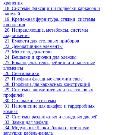
хранения
18.
Системы фиксации и подвески каркасов и
панелей
19.
Крепежная фурнитура, стяжки, системы
крепления
20.
Направляющие, метабоксы, системы
выдвижения
21.
Емкости для столовых приборов
22.
Декоративные элементы
23.
Менсолодержатели
24.
Вешалки и крючки для одежды
25.
Бокалодержатели, рейлинги и навесные
элементы
26.
Светильники
27.
Профили фасадные алюминиевые
28.
Профили для каркасных конструкций
29.
Системы алюминиевых и пластиковых
профилей
30.
Стеллажные системы
31.
Наполнение для шкафов и гардеробных
комнат
32.
Системы раздвижных и складных дверей
33.
Замки для мебели
34.
Модульные блоки, блоки с розетками,
заглушки кабель-канала