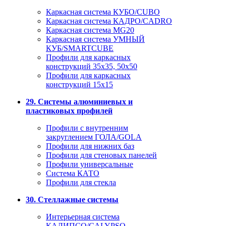
Каркасная система КУБО/CUBO
Каркасная система КАДРО/CADRO
Каркасная система MG20
Каркасная система УМНЫЙ
КУБ/SMARTCUBE
Профили для каркасных
конструкций 35x35, 50x50
Профили для каркасных
конструкций 15х15
29. Системы алюминиевых и
пластиковых профилей
Профили с внутренним
закруглением ГОЛА/GOLA
Профили для нижних баз
Профили для стеновых панелей
Профили универсальные
Система КАТО
Профили для стекла
30. Стеллажные системы
Интерьерная система
КАЛИПСО/CALYPSO