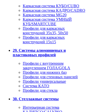
Каркасная система КУБО/CUBO
Каркасная система КАДРО/CADRO
Каркасная система MG20
Каркасная система УМНЫЙ
КУБ/SMARTCUBE
Профили для каркасных
конструкций 35x35, 50x50
Профили для каркасных
конструкций 15х15
29. Системы алюминиевых и
пластиковых профилей
Профили с внутренним
закруглением ГОЛА/GOLA
Профили для нижних баз
Профили для стеновых панелей
Профили универсальные
Система КАТО
Профили для стекла
30. Стеллажные системы
Интерьерная система
КАЛИПСО/CALYPSO