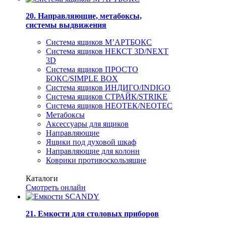
20. Направляющие, метабоксы,
системы выдвижения
Система ящиков М’АРТБОКС
Система ящиков НЕКСТ 3D/NEXT
3D
Система ящиков ПРОСТО
БОКС/SIMPLE BOX
Система ящиков ИНДИГО/INDIGO
Система ящиков СТРАЙК/STRIKE
Система ящиков НЕОТЕК/NEOTEC
Метабоксы
Аксессуары для ящиков
Направляющие
Ящики под духовой шкаф
Направляющие для колонн
Коврики противоскользящие
Каталоги
Смотреть онлайн
21. Емкости для столовых приборов