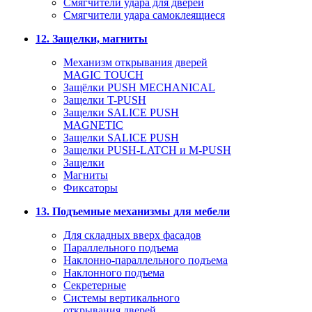
Смягчители удара для дверей
Cмягчители удара самоклеящиеся
12. Защелки, магниты
Механизм открывания дверей
MAGIC TOUCH
Защёлки PUSH MECHANICAL
Защелки T-PUSH
Защелки SALICE PUSH
MAGNETIC
Защелки SALICE PUSH
Защелки PUSH-LATCH и M-PUSH
Защелки
Магниты
Фиксаторы
13. Подъемные механизмы для мебели
Для складных вверх фасадов
Параллельного подъема
Наклонно-параллельного подъема
Наклонного подъема
Секретерные
Системы вертикального
открывания дверей