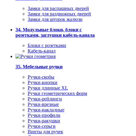
Замки для распашных дверей
Замки для раздвижных дверей
Замки для шторок жалюзи
34. Модульные блоки, блоки с
розетками, заглушки кабель-канала
Блоки с розетками
Кабель-канал
35. Мебельные ручки
Ручки-скобы
Ручки-кнопки
Ручки длинные XL
Ручки геометрических форм
Ручки-рейлинги
Ручки-врезные
Ручки-накладные
Ручки-профили
Ручки-ракушки
Ручки-серьги
Винты для ручек