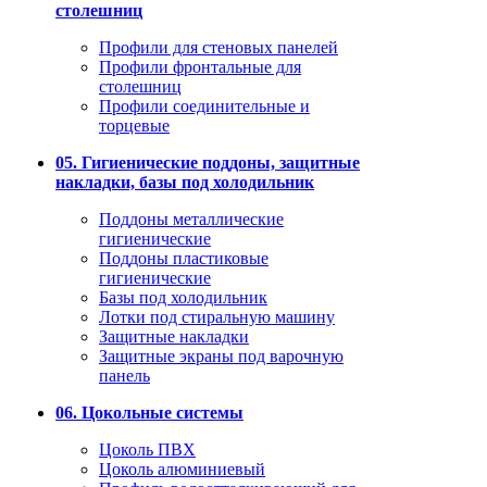
столешниц
Профили для стеновых панелей
Профили фронтальные для
столешниц
Профили соединительные и
торцевые
05. Гигиенические поддоны, защитные
накладки, базы под холодильник
Поддоны металлические
гигиенические
Поддоны пластиковые
гигиенические
Базы под холодильник
Лотки под стиральную машину
Защитные накладки
Защитные экраны под варочную
панель
06. Цокольные системы
Цоколь ПВХ
Цоколь алюминиевый