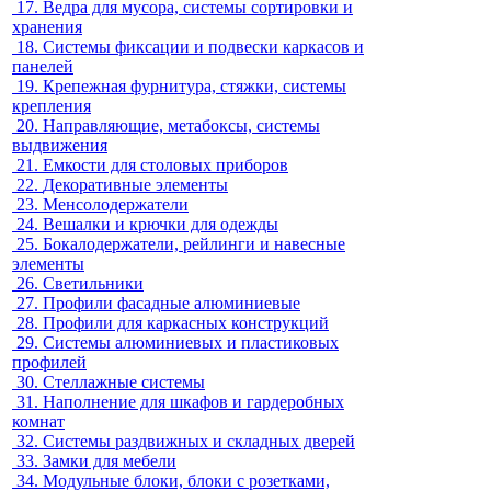
17.
Ведра для мусора, системы сортировки и
хранения
18.
Системы фиксации и подвески каркасов и
панелей
19.
Крепежная фурнитура, стяжки, системы
крепления
20.
Направляющие, метабоксы, системы
выдвижения
21.
Емкости для столовых приборов
22.
Декоративные элементы
23.
Менсолодержатели
24.
Вешалки и крючки для одежды
25.
Бокалодержатели, рейлинги и навесные
элементы
26.
Светильники
27.
Профили фасадные алюминиевые
28.
Профили для каркасных конструкций
29.
Системы алюминиевых и пластиковых
профилей
30.
Стеллажные системы
31.
Наполнение для шкафов и гардеробных
комнат
32.
Системы раздвижных и складных дверей
33.
Замки для мебели
34.
Модульные блоки, блоки с розетками,