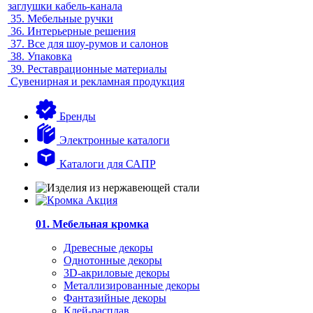
заглушки кабель-канала
35.
Мебельные ручки
36.
Интерьерные решения
37.
Все для шоу-румов и салонов
38.
Упаковка
39.
Реставрационные материалы
Сувенирная и рекламная продукция
Бренды
Электронные каталоги
Каталоги для САПР
01. Мебельная кромка
Древесные декоры
Однотонные декоры
3D-акриловые декоры
Металлизированные декоры
Фантазийные декоры
Клей-расплав