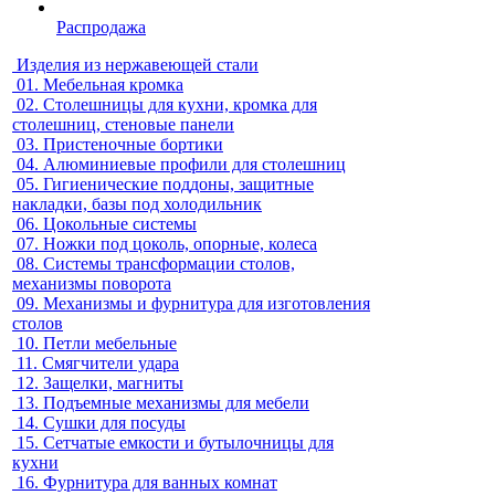
Распродажа
Изделия из нержавеющей стали
01.
Мебельная кромка
02.
Столешницы для кухни, кромка для
столешниц, стеновые панели
03.
Пристеночные бортики
04.
Алюминиевые профили для столешниц
05.
Гигиенические поддоны, защитные
накладки, базы под холодильник
06.
Цокольные системы
07.
Ножки под цоколь, опорные, колеса
08.
Системы трансформации столов,
механизмы поворота
09.
Механизмы и фурнитура для изготовления
столов
10.
Петли мебельные
11.
Смягчители удара
12.
Защелки, магниты
13.
Подъемные механизмы для мебели
14.
Сушки для посуды
15.
Сетчатые емкости и бутылочницы для
кухни
16.
Фурнитура для ванных комнат