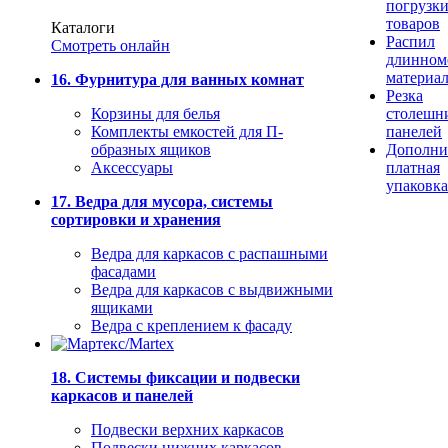
погрузк
товаров
Каталоги
Распил
Смотреть онлайн
длинном
материа
16. Фурнитура для ванных комнат
Резка
Корзины для белья
столешн
Комплекты емкостей для П-
панелей
образных ящиков
Дополни
Аксессуары
платная
упаковка
17. Ведра для мусора, системы
сортировки и хранения
Ведра для каркасов с распашными
фасадами
Ведра для каркасов с выдвижными
ящиками
Ведра с креплением к фасаду
18. Системы фиксации и подвески
каркасов и панелей
Подвески верхних каркасов
Подвески нижних каркасов