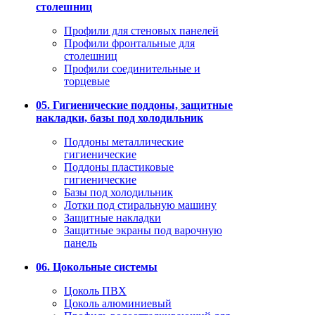
столешниц
Профили для стеновых панелей
Профили фронтальные для
столешниц
Профили соединительные и
торцевые
05. Гигиенические поддоны, защитные
накладки, базы под холодильник
Поддоны металлические
гигиенические
Поддоны пластиковые
гигиенические
Базы под холодильник
Лотки под стиральную машину
Защитные накладки
Защитные экраны под варочную
панель
06. Цокольные системы
Цоколь ПВХ
Цоколь алюминиевый