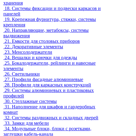
хранения
18.
Системы фиксации и подвески каркасов и
панелей
19.
Крепежная фурнитура, стяжки, системы
крепления
20.
Направляющие, метабоксы, системы
выдвижения
21.
Емкости для столовых приборов
22.
Декоративные элементы
23.
Менсолодержатели
24.
Вешалки и крючки для одежды
25.
Бокалодержатели, рейлинги и навесные
элементы
26.
Светильники
27.
Профили фасадные алюминиевые
28.
Профили для каркасных конструкций
29.
Системы алюминиевых и пластиковых
профилей
30.
Стеллажные системы
31.
Наполнение для шкафов и гардеробных
комнат
32.
Системы раздвижных и складных дверей
33.
Замки для мебели
34.
Модульные блоки, блоки с розетками,
заглушки кабель-канала