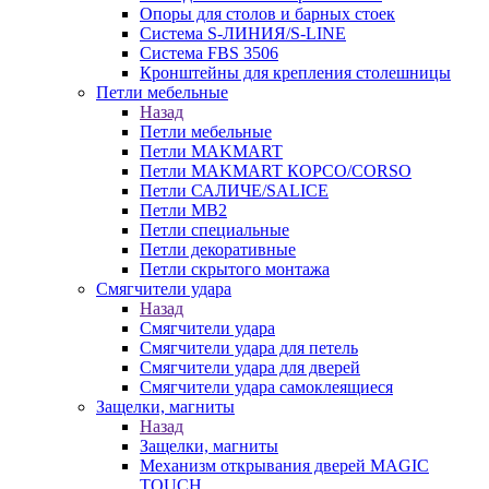
Опоры для столов и барных стоек
Система S-ЛИНИЯ/S-LINE
Система FBS 3506
Кронштейны для крепления столешницы
Петли мебельные
Назад
Петли мебельные
Петли MAKMART
Петли MAKMART КОРСО/CORSO
Петли САЛИЧЕ/SALICE
Петли MB2
Петли специальные
Петли декоративные
Петли скрытого монтажа
Смягчители удара
Назад
Смягчители удара
Смягчители удара для петель
Смягчители удара для дверей
Cмягчители удара самоклеящиеся
Защелки, магниты
Назад
Защелки, магниты
Механизм открывания дверей MAGIC
TOUCH