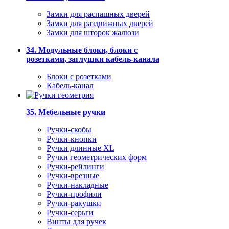
Замки для распашных дверей
Замки для раздвижных дверей
Замки для шторок жалюзи
34. Модульные блоки, блоки с
розетками, заглушки кабель-канала
Блоки с розетками
Кабель-канал
35. Мебельные ручки
Ручки-скобы
Ручки-кнопки
Ручки длинные XL
Ручки геометрических форм
Ручки-рейлинги
Ручки-врезные
Ручки-накладные
Ручки-профили
Ручки-ракушки
Ручки-серьги
Винты для ручек