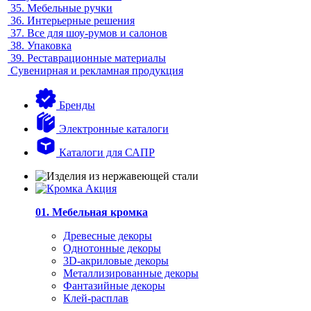
35.
Мебельные ручки
36.
Интерьерные решения
37.
Все для шоу-румов и салонов
38.
Упаковка
39.
Реставрационные материалы
Сувенирная и рекламная продукция
Бренды
Электронные каталоги
Каталоги для САПР
01. Мебельная кромка
Древесные декоры
Однотонные декоры
3D-акриловые декоры
Металлизированные декоры
Фантазийные декоры
Клей-расплав