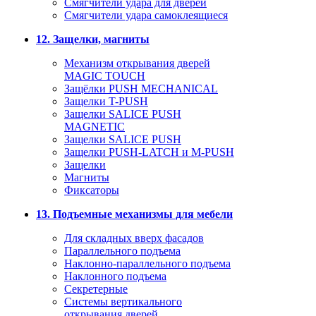
Смягчители удара для дверей
Cмягчители удара самоклеящиеся
12. Защелки, магниты
Механизм открывания дверей
MAGIC TOUCH
Защёлки PUSH MECHANICAL
Защелки T-PUSH
Защелки SALICE PUSH
MAGNETIC
Защелки SALICE PUSH
Защелки PUSH-LATCH и M-PUSH
Защелки
Магниты
Фиксаторы
13. Подъемные механизмы для мебели
Для складных вверх фасадов
Параллельного подъема
Наклонно-параллельного подъема
Наклонного подъема
Секретерные
Системы вертикального
открывания дверей