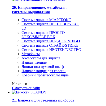
20. Направляющие, метабоксы,
системы выдвижения
Система ящиков М’АРТБОКС
Система ящиков НЕКСТ 3D/NEXT
3D
Система ящиков ПРОСТО
БОКС/SIMPLE BOX
Система ящиков ИНДИГО/INDIGO
Система ящиков СТРАЙК/STRIKE
Система ящиков НЕОТЕК/NEOTEC
Метабоксы
Аксессуары для ящиков
Направляющие
Ящики под духовой шкаф
Направляющие для колонн
Коврики противоскользящие
Каталоги
Смотреть онлайн
21. Емкости для столовых приборов