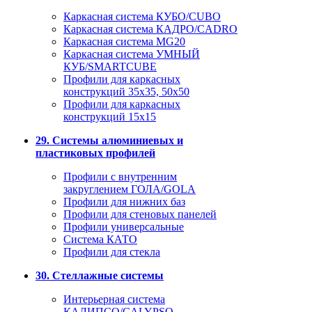
Каркасная система КУБО/CUBO
Каркасная система КАДРО/CADRO
Каркасная система MG20
Каркасная система УМНЫЙ
КУБ/SMARTCUBE
Профили для каркасных
конструкций 35x35, 50x50
Профили для каркасных
конструкций 15х15
29. Системы алюминиевых и
пластиковых профилей
Профили с внутренним
закруглением ГОЛА/GOLA
Профили для нижних баз
Профили для стеновых панелей
Профили универсальные
Система КАТО
Профили для стекла
30. Стеллажные системы
Интерьерная система
КАЛИПСО/CALYPSO