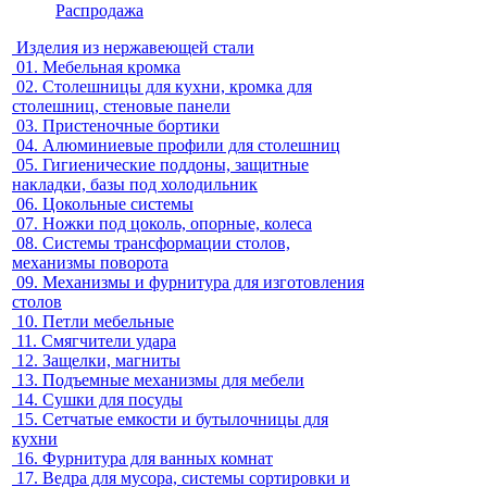
Распродажа
Изделия из нержавеющей стали
01.
Мебельная кромка
02.
Столешницы для кухни, кромка для
столешниц, стеновые панели
03.
Пристеночные бортики
04.
Алюминиевые профили для столешниц
05.
Гигиенические поддоны, защитные
накладки, базы под холодильник
06.
Цокольные системы
07.
Ножки под цоколь, опорные, колеса
08.
Системы трансформации столов,
механизмы поворота
09.
Механизмы и фурнитура для изготовления
столов
10.
Петли мебельные
11.
Смягчители удара
12.
Защелки, магниты
13.
Подъемные механизмы для мебели
14.
Сушки для посуды
15.
Сетчатые емкости и бутылочницы для
кухни
16.
Фурнитура для ванных комнат
17.
Ведра для мусора, системы сортировки и