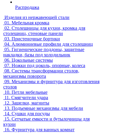
Распродажа
Изделия из нержавеющей стали
01.
Мебельная кромка
02.
Столешницы для кухни, кромка для
столешниц, стеновые панели
03.
Пристеночные бортики
04.
Алюминиевые профили для столешниц
05.
Гигиенические поддоны, защитные
накладки, базы под холодильник
06.
Цокольные системы
07.
Ножки под цоколь, опорные, колеса
08.
Системы трансформации столов,
механизмы поворота
09.
Механизмы и фурнитура для изготовления
столов
10.
Петли мебельные
11.
Смягчители удара
12.
Защелки, магниты
13.
Подъемные механизмы для мебели
14.
Сушки для посуды
15.
Сетчатые емкости и бутылочницы для
кухни
16.
Фурнитура для ванных комнат