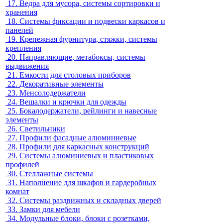
17.
Ведра для мусора, системы сортировки и
хранения
18.
Системы фиксации и подвески каркасов и
панелей
19.
Крепежная фурнитура, стяжки, системы
крепления
20.
Направляющие, метабоксы, системы
выдвижения
21.
Емкости для столовых приборов
22.
Декоративные элементы
23.
Менсолодержатели
24.
Вешалки и крючки для одежды
25.
Бокалодержатели, рейлинги и навесные
элементы
26.
Светильники
27.
Профили фасадные алюминиевые
28.
Профили для каркасных конструкций
29.
Системы алюминиевых и пластиковых
профилей
30.
Стеллажные системы
31.
Наполнение для шкафов и гардеробных
комнат
32.
Системы раздвижных и складных дверей
33.
Замки для мебели
34.
Модульные блоки, блоки с розетками,