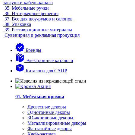
заглушки кабель-канала
35.
Мебельные ручки
36.
Интерьерные решения
37.
Все для шоу-румов и салонов
38.
Упаковка
39.
Реставрационные материалы
Сувенирная и рекламная продукция
Бренды
Электронные каталоги
Каталоги для САПР
01. Мебельная кромка
Древесные декоры
Однотонные декоры
3D-акриловые декоры
Металлизированные декоры
Фантазийные декоры
Клей-расплав