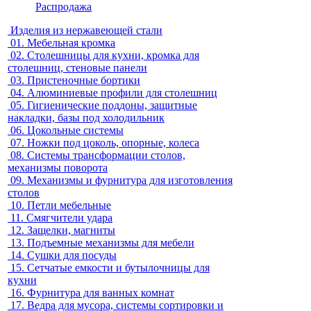
Распродажа
Изделия из нержавеющей стали
01.
Мебельная кромка
02.
Столешницы для кухни, кромка для
столешниц, стеновые панели
03.
Пристеночные бортики
04.
Алюминиевые профили для столешниц
05.
Гигиенические поддоны, защитные
накладки, базы под холодильник
06.
Цокольные системы
07.
Ножки под цоколь, опорные, колеса
08.
Системы трансформации столов,
механизмы поворота
09.
Механизмы и фурнитура для изготовления
столов
10.
Петли мебельные
11.
Смягчители удара
12.
Защелки, магниты
13.
Подъемные механизмы для мебели
14.
Сушки для посуды
15.
Сетчатые емкости и бутылочницы для
кухни
16.
Фурнитура для ванных комнат
17.
Ведра для мусора, системы сортировки и