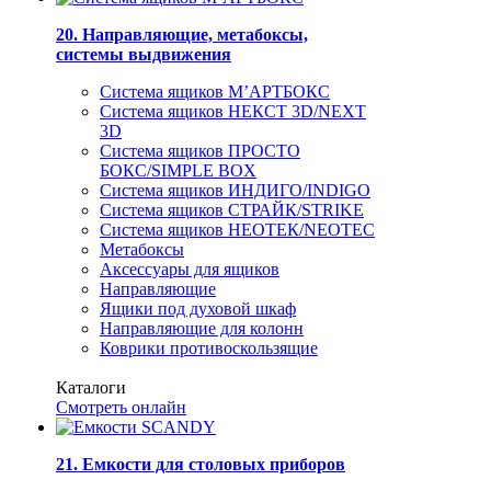
20. Направляющие, метабоксы,
системы выдвижения
Система ящиков М’АРТБОКС
Система ящиков НЕКСТ 3D/NEXT
3D
Система ящиков ПРОСТО
БОКС/SIMPLE BOX
Система ящиков ИНДИГО/INDIGO
Система ящиков СТРАЙК/STRIKE
Система ящиков НЕОТЕК/NEOTEC
Метабоксы
Аксессуары для ящиков
Направляющие
Ящики под духовой шкаф
Направляющие для колонн
Коврики противоскользящие
Каталоги
Смотреть онлайн
21. Емкости для столовых приборов