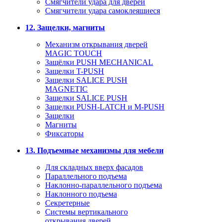
Смягчители удара для дверей
Cмягчители удара самоклеящиеся
12. Защелки, магниты
Механизм открывания дверей
MAGIC TOUCH
Защёлки PUSH MECHANICAL
Защелки T-PUSH
Защелки SALICE PUSH
MAGNETIC
Защелки SALICE PUSH
Защелки PUSH-LATCH и M-PUSH
Защелки
Магниты
Фиксаторы
13. Подъемные механизмы для мебели
Для складных вверх фасадов
Параллельного подъема
Наклонно-параллельного подъема
Наклонного подъема
Секретерные
Системы вертикального
открывания дверей