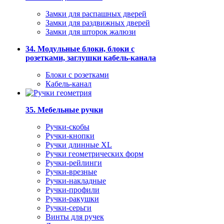
Замки для распашных дверей
Замки для раздвижных дверей
Замки для шторок жалюзи
34. Модульные блоки, блоки с
розетками, заглушки кабель-канала
Блоки с розетками
Кабель-канал
35. Мебельные ручки
Ручки-скобы
Ручки-кнопки
Ручки длинные XL
Ручки геометрических форм
Ручки-рейлинги
Ручки-врезные
Ручки-накладные
Ручки-профили
Ручки-ракушки
Ручки-серьги
Винты для ручек