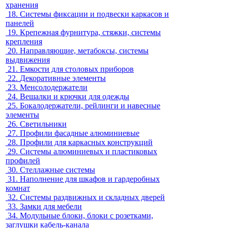
хранения
18.
Системы фиксации и подвески каркасов и
панелей
19.
Крепежная фурнитура, стяжки, системы
крепления
20.
Направляющие, метабоксы, системы
выдвижения
21.
Емкости для столовых приборов
22.
Декоративные элементы
23.
Менсолодержатели
24.
Вешалки и крючки для одежды
25.
Бокалодержатели, рейлинги и навесные
элементы
26.
Светильники
27.
Профили фасадные алюминиевые
28.
Профили для каркасных конструкций
29.
Системы алюминиевых и пластиковых
профилей
30.
Стеллажные системы
31.
Наполнение для шкафов и гардеробных
комнат
32.
Системы раздвижных и складных дверей
33.
Замки для мебели
34.
Модульные блоки, блоки с розетками,
заглушки кабель-канала