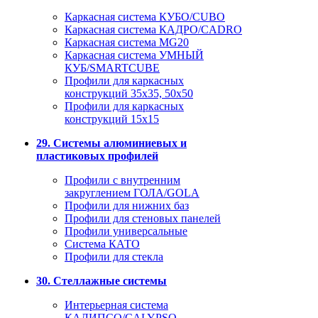
Каркасная система КУБО/CUBO
Каркасная система КАДРО/CADRO
Каркасная система MG20
Каркасная система УМНЫЙ
КУБ/SMARTCUBE
Профили для каркасных
конструкций 35x35, 50x50
Профили для каркасных
конструкций 15х15
29. Системы алюминиевых и
пластиковых профилей
Профили с внутренним
закруглением ГОЛА/GOLA
Профили для нижних баз
Профили для стеновых панелей
Профили универсальные
Система КАТО
Профили для стекла
30. Стеллажные системы
Интерьерная система
КАЛИПСО/CALYPSO