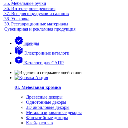
35.
Мебельные ручки
36.
Интерьерные решения
37.
Все для шоу-румов и салонов
38.
Упаковка
39.
Реставрационные материалы
Сувенирная и рекламная продукция
Бренды
Электронные каталоги
Каталоги для САПР
01. Мебельная кромка
Древесные декоры
Однотонные декоры
3D-акриловые декоры
Металлизированные декоры
Фантазийные декоры
Клей-расплав