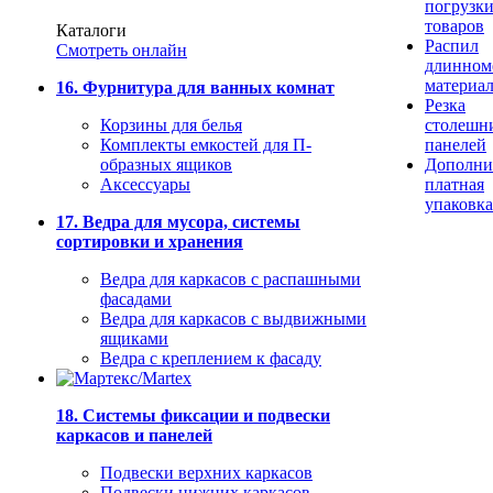
погрузк
товаров
Каталоги
Распил
Смотреть онлайн
длинном
материа
16. Фурнитура для ванных комнат
Резка
Корзины для белья
столешн
Комплекты емкостей для П-
панелей
образных ящиков
Дополни
Аксессуары
платная
упаковка
17. Ведра для мусора, системы
сортировки и хранения
Ведра для каркасов с распашными
фасадами
Ведра для каркасов с выдвижными
ящиками
Ведра с креплением к фасаду
18. Системы фиксации и подвески
каркасов и панелей
Подвески верхних каркасов
Подвески нижних каркасов