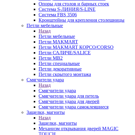
Опоры для столов и барных стоек
Система S-ЛИНИЯ/S-LINE
Система FBS 3506
Кронштейны для крепления столешницы
Петли мебельные
Назад
Петли мебельные
Петли MAKMART
Петли MAKMART КОРСО/CORSO
Петли САЛИЧЕ/SALICE
Петли MB2
Петли специальные
Петли декоративные
Петли скрытого монтажа
Смягчители удара
Назад
Смягчители удара
Смягчители удара для петель
Смягчители удара для дверей
Cмягчители удара самоклеящиеся
Защелки, магниты
Назад
Защелки, магниты
Механизм открывания дверей MAGIC
TOUCH