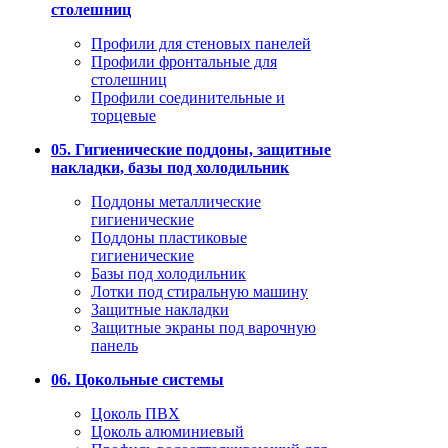
столешниц
Профили для стеновых панелей
Профили фронтальные для
столешниц
Профили соединительные и
торцевые
05. Гигиенические поддоны, защитные
накладки, базы под холодильник
Поддоны металлические
гигиенические
Поддоны пластиковые
гигиенические
Базы под холодильник
Лотки под стиральную машину
Защитные накладки
Защитные экраны под варочную
панель
06. Цокольные системы
Цоколь ПВХ
Цоколь алюминиевый