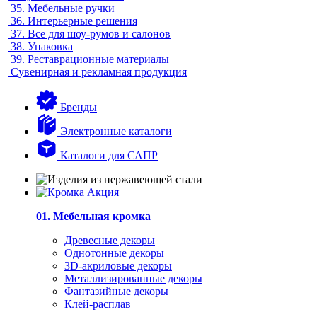
35.
Мебельные ручки
36.
Интерьерные решения
37.
Все для шоу-румов и салонов
38.
Упаковка
39.
Реставрационные материалы
Сувенирная и рекламная продукция
Бренды
Электронные каталоги
Каталоги для САПР
01. Мебельная кромка
Древесные декоры
Однотонные декоры
3D-акриловые декоры
Металлизированные декоры
Фантазийные декоры
Клей-расплав