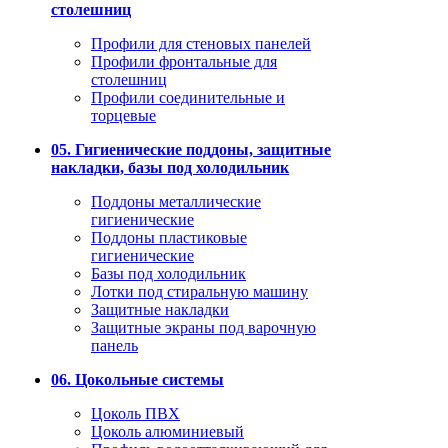
столешниц
Профили для стеновых панелей
Профили фронтальные для
столешниц
Профили соединительные и
торцевые
05. Гигиенические поддоны, защитные
накладки, базы под холодильник
Поддоны металлические
гигиенические
Поддоны пластиковые
гигиенические
Базы под холодильник
Лотки под стиральную машину
Защитные накладки
Защитные экраны под варочную
панель
06. Цокольные системы
Цоколь ПВХ
Цоколь алюминиевый