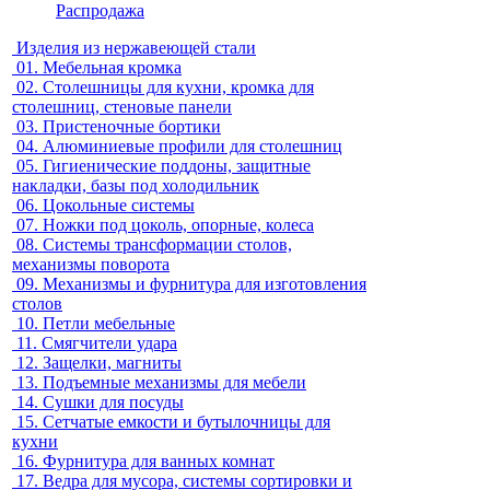
Распродажа
Изделия из нержавеющей стали
01.
Мебельная кромка
02.
Столешницы для кухни, кромка для
столешниц, стеновые панели
03.
Пристеночные бортики
04.
Алюминиевые профили для столешниц
05.
Гигиенические поддоны, защитные
накладки, базы под холодильник
06.
Цокольные системы
07.
Ножки под цоколь, опорные, колеса
08.
Системы трансформации столов,
механизмы поворота
09.
Механизмы и фурнитура для изготовления
столов
10.
Петли мебельные
11.
Смягчители удара
12.
Защелки, магниты
13.
Подъемные механизмы для мебели
14.
Сушки для посуды
15.
Сетчатые емкости и бутылочницы для
кухни
16.
Фурнитура для ванных комнат
17.
Ведра для мусора, системы сортировки и