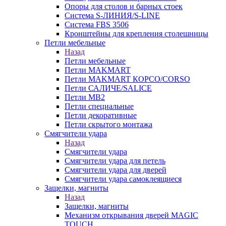
Опоры для столов и барных стоек
Система S-ЛИНИЯ/S-LINE
Система FBS 3506
Кронштейны для крепления столешницы
Петли мебельные
Назад
Петли мебельные
Петли MAKMART
Петли MAKMART КОРСО/CORSO
Петли САЛИЧЕ/SALICE
Петли MB2
Петли специальные
Петли декоративные
Петли скрытого монтажа
Смягчители удара
Назад
Смягчители удара
Смягчители удара для петель
Смягчители удара для дверей
Cмягчители удара самоклеящиеся
Защелки, магниты
Назад
Защелки, магниты
Механизм открывания дверей MAGIC
TOUCH