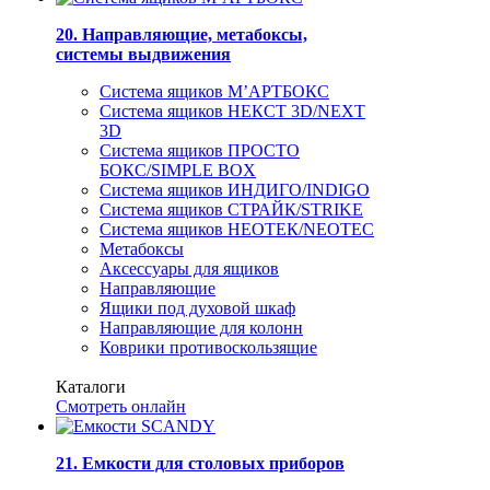
20. Направляющие, метабоксы,
системы выдвижения
Система ящиков М’АРТБОКС
Система ящиков НЕКСТ 3D/NEXT
3D
Система ящиков ПРОСТО
БОКС/SIMPLE BOX
Система ящиков ИНДИГО/INDIGO
Система ящиков СТРАЙК/STRIKE
Система ящиков НЕОТЕК/NEOTEC
Метабоксы
Аксессуары для ящиков
Направляющие
Ящики под духовой шкаф
Направляющие для колонн
Коврики противоскользящие
Каталоги
Смотреть онлайн
21. Емкости для столовых приборов