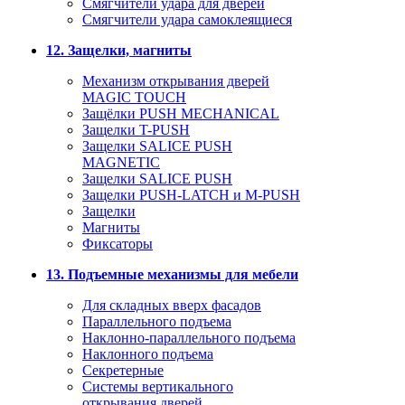
Смягчители удара для дверей
Cмягчители удара самоклеящиеся
12. Защелки, магниты
Механизм открывания дверей
MAGIC TOUCH
Защёлки PUSH MECHANICAL
Защелки T-PUSH
Защелки SALICE PUSH
MAGNETIC
Защелки SALICE PUSH
Защелки PUSH-LATCH и M-PUSH
Защелки
Магниты
Фиксаторы
13. Подъемные механизмы для мебели
Для складных вверх фасадов
Параллельного подъема
Наклонно-параллельного подъема
Наклонного подъема
Секретерные
Системы вертикального
открывания дверей