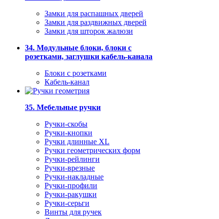
Замки для распашных дверей
Замки для раздвижных дверей
Замки для шторок жалюзи
34. Модульные блоки, блоки с
розетками, заглушки кабель-канала
Блоки с розетками
Кабель-канал
35. Мебельные ручки
Ручки-скобы
Ручки-кнопки
Ручки длинные XL
Ручки геометрических форм
Ручки-рейлинги
Ручки-врезные
Ручки-накладные
Ручки-профили
Ручки-ракушки
Ручки-серьги
Винты для ручек