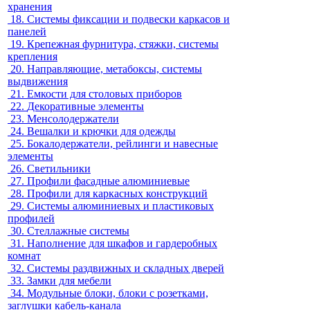
хранения
18.
Системы фиксации и подвески каркасов и
панелей
19.
Крепежная фурнитура, стяжки, системы
крепления
20.
Направляющие, метабоксы, системы
выдвижения
21.
Емкости для столовых приборов
22.
Декоративные элементы
23.
Менсолодержатели
24.
Вешалки и крючки для одежды
25.
Бокалодержатели, рейлинги и навесные
элементы
26.
Светильники
27.
Профили фасадные алюминиевые
28.
Профили для каркасных конструкций
29.
Системы алюминиевых и пластиковых
профилей
30.
Стеллажные системы
31.
Наполнение для шкафов и гардеробных
комнат
32.
Системы раздвижных и складных дверей
33.
Замки для мебели
34.
Модульные блоки, блоки с розетками,
заглушки кабель-канала