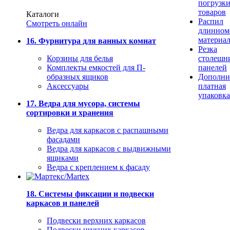
погрузк
товаров
Каталоги
Распил
Смотреть онлайн
длинном
материа
16. Фурнитура для ванных комнат
Резка
Корзины для белья
столешн
Комплекты емкостей для П-
панелей
образных ящиков
Дополни
Аксессуары
платная
упаковка
17. Ведра для мусора, системы
сортировки и хранения
Ведра для каркасов с распашными
фасадами
Ведра для каркасов с выдвижными
ящиками
Ведра с креплением к фасаду
18. Системы фиксации и подвески
каркасов и панелей
Подвески верхних каркасов
Подвески нижних каркасов