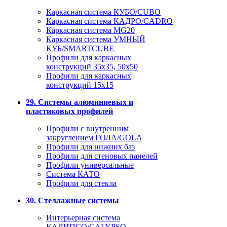
Каркасная система КУБО/CUBO
Каркасная система КАДРО/CADRO
Каркасная система MG20
Каркасная система УМНЫЙ
КУБ/SMARTCUBE
Профили для каркасных
конструкций 35x35, 50x50
Профили для каркасных
конструкций 15х15
29. Системы алюминиевых и
пластиковых профилей
Профили с внутренним
закруглением ГОЛА/GOLA
Профили для нижних баз
Профили для стеновых панелей
Профили универсальные
Система КАТО
Профили для стекла
30. Стеллажные системы
Интерьерная система
КАЛИПСО/CALYPSO