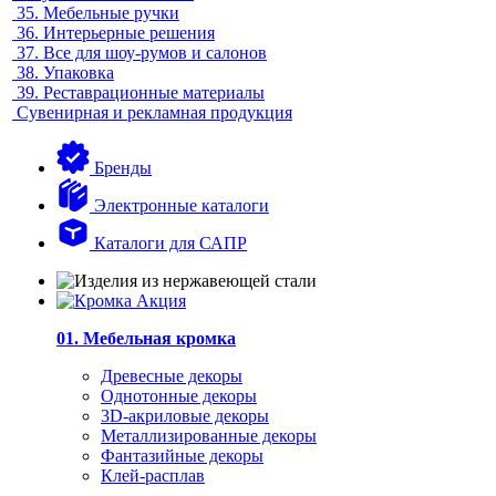
35.
Мебельные ручки
36.
Интерьерные решения
37.
Все для шоу-румов и салонов
38.
Упаковка
39.
Реставрационные материалы
Сувенирная и рекламная продукция
Бренды
Электронные каталоги
Каталоги для САПР
01. Мебельная кромка
Древесные декоры
Однотонные декоры
3D-акриловые декоры
Металлизированные декоры
Фантазийные декоры
Клей-расплав