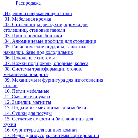
Распродажа
Изделия из нержавеющей стали
01.
Мебельная кромка
02.
Столешницы для кухни, кромка для
столешниц, стеновые панели
03.
Пристеночные бортики
04.
Алюминиевые профили для столешниц
05.
Гигиенические поддоны, защитные
накладки, базы под холодильник
06.
Цокольные системы
07.
Ножки под цоколь, опорные, колеса
08.
Системы трансформации столов,
механизмы поворота
09.
Механизмы и фурнитура для изготовления
столов
10.
Петли мебельные
11.
Смягчители удара
12.
Защелки, магниты
13.
Подъемные механизмы для мебели
14.
Сушки для посуды
15.
Сетчатые емкости и бутылочницы для
кухни
16.
Фурнитура для ванных комнат
17.
Ведра для мусора, системы сортировки и