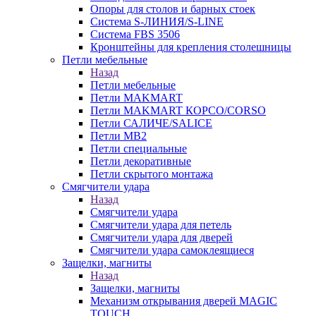
Опоры для столов и барных стоек
Система S-ЛИНИЯ/S-LINE
Система FBS 3506
Кронштейны для крепления столешницы
Петли мебельные
Назад
Петли мебельные
Петли MAKMART
Петли MAKMART КОРСО/CORSO
Петли САЛИЧЕ/SALICE
Петли MB2
Петли специальные
Петли декоративные
Петли скрытого монтажа
Смягчители удара
Назад
Смягчители удара
Смягчители удара для петель
Смягчители удара для дверей
Cмягчители удара самоклеящиеся
Защелки, магниты
Назад
Защелки, магниты
Механизм открывания дверей MAGIC
TOUCH