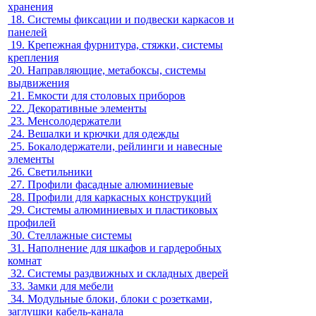
хранения
18.
Системы фиксации и подвески каркасов и
панелей
19.
Крепежная фурнитура, стяжки, системы
крепления
20.
Направляющие, метабоксы, системы
выдвижения
21.
Емкости для столовых приборов
22.
Декоративные элементы
23.
Менсолодержатели
24.
Вешалки и крючки для одежды
25.
Бокалодержатели, рейлинги и навесные
элементы
26.
Светильники
27.
Профили фасадные алюминиевые
28.
Профили для каркасных конструкций
29.
Системы алюминиевых и пластиковых
профилей
30.
Стеллажные системы
31.
Наполнение для шкафов и гардеробных
комнат
32.
Системы раздвижных и складных дверей
33.
Замки для мебели
34.
Модульные блоки, блоки с розетками,
заглушки кабель-канала