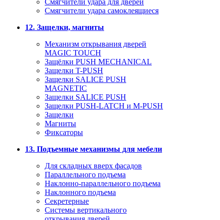
Смягчители удара для дверей
Cмягчители удара самоклеящиеся
12. Защелки, магниты
Механизм открывания дверей
MAGIC TOUCH
Защёлки PUSH MECHANICAL
Защелки T-PUSH
Защелки SALICE PUSH
MAGNETIC
Защелки SALICE PUSH
Защелки PUSH-LATCH и M-PUSH
Защелки
Магниты
Фиксаторы
13. Подъемные механизмы для мебели
Для складных вверх фасадов
Параллельного подъема
Наклонно-параллельного подъема
Наклонного подъема
Секретерные
Системы вертикального
открывания дверей