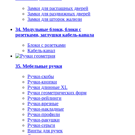
Замки для распашных дверей
Замки для раздвижных дверей
Замки для шторок жалюзи
34. Модульные блоки, блоки с
розетками, заглушки кабель-канала
Блоки с розетками
Кабель-канал
35. Мебельные ручки
Ручки-скобы
Ручки-кнопки
Ручки длинные XL
Ручки геометрических форм
Ручки-рейлинги
Ручки-врезные
Ручки-накладные
Ручки-профили
Ручки-ракушки
Ручки-серьги
Винты для ручек