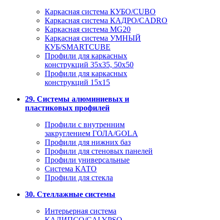
Каркасная система КУБО/CUBO
Каркасная система КАДРО/CADRO
Каркасная система MG20
Каркасная система УМНЫЙ
КУБ/SMARTCUBE
Профили для каркасных
конструкций 35x35, 50x50
Профили для каркасных
конструкций 15х15
29. Системы алюминиевых и
пластиковых профилей
Профили с внутренним
закруглением ГОЛА/GOLA
Профили для нижних баз
Профили для стеновых панелей
Профили универсальные
Система КАТО
Профили для стекла
30. Стеллажные системы
Интерьерная система
КАЛИПСО/CALYPSO