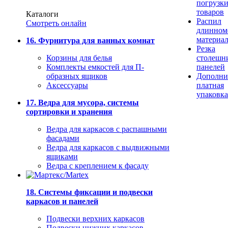
погрузк
товаров
Каталоги
Распил
Смотреть онлайн
длинном
материа
16. Фурнитура для ванных комнат
Резка
Корзины для белья
столешн
Комплекты емкостей для П-
панелей
образных ящиков
Дополни
Аксессуары
платная
упаковка
17. Ведра для мусора, системы
сортировки и хранения
Ведра для каркасов с распашными
фасадами
Ведра для каркасов с выдвижными
ящиками
Ведра с креплением к фасаду
18. Системы фиксации и подвески
каркасов и панелей
Подвески верхних каркасов
Подвески нижних каркасов