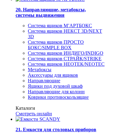
20. Направляющие, метабоксы,
системы выдвижения
Система ящиков М’АРТБОКС
Система ящиков НЕКСТ 3D/NEXT
3D
Система ящиков ПРОСТО
БОКС/SIMPLE BOX
Система ящиков ИНДИГО/INDIGO
Система ящиков СТРАЙК/STRIKE
Система ящиков НЕОТЕК/NEOTEC
Метабоксы
Аксессуары для ящиков
Направляющие
Ящики под духовой шкаф
Направляющие для колонн
Коврики противоскользящие
Каталоги
Смотреть онлайн
21. Емкости для столовых приборов