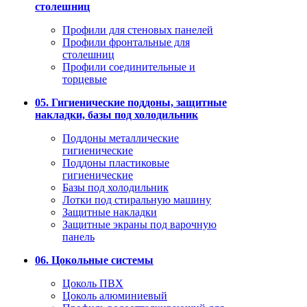
столешниц
Профили для стеновых панелей
Профили фронтальные для
столешниц
Профили соединительные и
торцевые
05. Гигиенические поддоны, защитные
накладки, базы под холодильник
Поддоны металлические
гигиенические
Поддоны пластиковые
гигиенические
Базы под холодильник
Лотки под стиральную машину
Защитные накладки
Защитные экраны под варочную
панель
06. Цокольные системы
Цоколь ПВХ
Цоколь алюминиевый