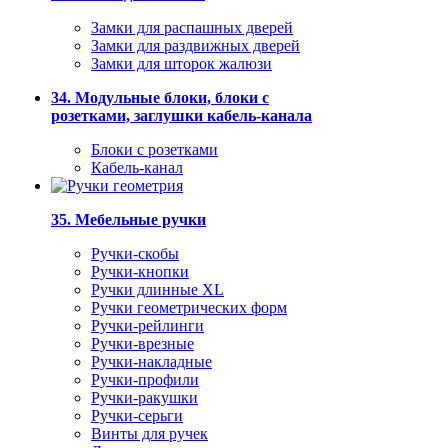
Замки для распашных дверей
Замки для раздвижных дверей
Замки для шторок жалюзи
34. Модульные блоки, блоки с
розетками, заглушки кабель-канала
Блоки с розетками
Кабель-канал
35. Мебельные ручки
Ручки-скобы
Ручки-кнопки
Ручки длинные XL
Ручки геометрических форм
Ручки-рейлинги
Ручки-врезные
Ручки-накладные
Ручки-профили
Ручки-ракушки
Ручки-серьги
Винты для ручек