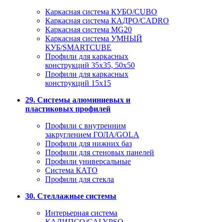
Каркасная система КУБО/CUBO
Каркасная система КАДРО/CADRO
Каркасная система MG20
Каркасная система УМНЫЙ
КУБ/SMARTCUBE
Профили для каркасных
конструкций 35x35, 50x50
Профили для каркасных
конструкций 15х15
29. Системы алюминиевых и
пластиковых профилей
Профили с внутренним
закруглением ГОЛА/GOLA
Профили для нижних баз
Профили для стеновых панелей
Профили универсальные
Система КАТО
Профили для стекла
30. Стеллажные системы
Интерьерная система
КАЛИПСО/CALYPSO