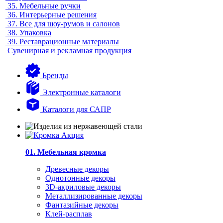
35.
Мебельные ручки
36.
Интерьерные решения
37.
Все для шоу-румов и салонов
38.
Упаковка
39.
Реставрационные материалы
Сувенирная и рекламная продукция
Бренды
Электронные каталоги
Каталоги для САПР
01. Мебельная кромка
Древесные декоры
Однотонные декоры
3D-акриловые декоры
Металлизированные декоры
Фантазийные декоры
Клей-расплав