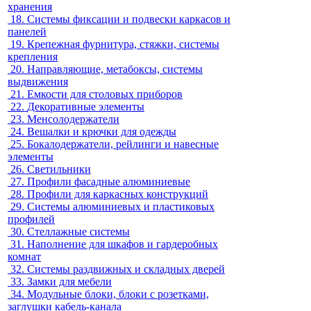
хранения
18.
Системы фиксации и подвески каркасов и
панелей
19.
Крепежная фурнитура, стяжки, системы
крепления
20.
Направляющие, метабоксы, системы
выдвижения
21.
Емкости для столовых приборов
22.
Декоративные элементы
23.
Менсолодержатели
24.
Вешалки и крючки для одежды
25.
Бокалодержатели, рейлинги и навесные
элементы
26.
Светильники
27.
Профили фасадные алюминиевые
28.
Профили для каркасных конструкций
29.
Системы алюминиевых и пластиковых
профилей
30.
Стеллажные системы
31.
Наполнение для шкафов и гардеробных
комнат
32.
Системы раздвижных и складных дверей
33.
Замки для мебели
34.
Модульные блоки, блоки с розетками,
заглушки кабель-канала