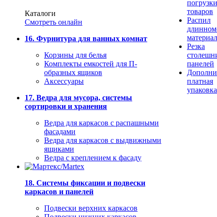
погрузк
товаров
Каталоги
Распил
Смотреть онлайн
длинном
материа
16. Фурнитура для ванных комнат
Резка
Корзины для белья
столешн
Комплекты емкостей для П-
панелей
образных ящиков
Дополни
Аксессуары
платная
упаковка
17. Ведра для мусора, системы
сортировки и хранения
Ведра для каркасов с распашными
фасадами
Ведра для каркасов с выдвижными
ящиками
Ведра с креплением к фасаду
18. Системы фиксации и подвески
каркасов и панелей
Подвески верхних каркасов
Подвески нижних каркасов