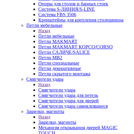
Опоры для столов и барных стоек
Система S-ЛИНИЯ/S-LINE
Система FBS 3506
Кронштейны для крепления столешницы
Петли мебельные
Назад
Петли мебельные
Петли MAKMART
Петли MAKMART КОРСО/CORSO
Петли САЛИЧЕ/SALICE
Петли MB2
Петли специальные
Петли декоративные
Петли скрытого монтажа
Смягчители удара
Назад
Смягчители удара
Смягчители удара для петель
Смягчители удара для дверей
Cмягчители удара самоклеящиеся
Защелки, магниты
Назад
Защелки, магниты
Механизм открывания дверей MAGIC
TOUCH