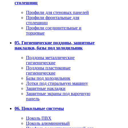
столешниц
Профили для стеновых панелей
Профили фронтальные для
столешниц
Профили соединительные и
торцевые
05. Гигиенические поддоны, защитные
накладки, базы под холодильник
Поддоны металлические
гигиенические
Поддоны пластиковые
гигиенические
Базы под холодильник
Лотки под стиральную машину
Защитные накладки
Защитные экраны под варочную
панель
06. Цокольные системы
Цоколь ПВХ
Цоколь алюминиевый