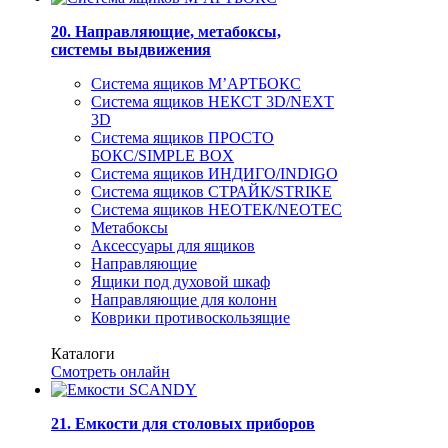
20. Направляющие, метабоксы,
системы выдвижения
Система ящиков М’АРТБОКС
Система ящиков НЕКСТ 3D/NEXT
3D
Система ящиков ПРОСТО
БОКС/SIMPLE BOX
Система ящиков ИНДИГО/INDIGO
Система ящиков СТРАЙК/STRIKE
Система ящиков НЕОТЕК/NEOTEC
Метабоксы
Аксессуары для ящиков
Направляющие
Ящики под духовой шкаф
Направляющие для колонн
Коврики противоскользящие
Каталоги
Смотреть онлайн
21. Емкости для столовых приборов