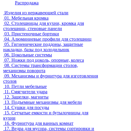
Распродажа
Изделия из нержавеющей стали
01.
Мебельная кромка
02.
Столешницы для кухни, кромка для
столешниц, стеновые панели
03.
Пристеночные бортики
04.
Алюминиевые профили для столешниц
05.
Гигиенические поддоны, защитные
накладки, базы под холодильник
06.
Цокольные системы
07.
Ножки под цоколь, опорные, колеса
08.
Системы трансформации столов,
механизмы поворота
09.
Механизмы и фурнитура для изготовления
столов
10.
Петли мебельные
11.
Смягчители удара
12.
Защелки, магниты
13.
Подъемные механизмы для мебели
14.
Сушки для посуды
15.
Сетчатые емкости и бутылочницы для
кухни
16.
Фурнитура для ванных комнат
17.
Ведра для мусора, системы сортировки и