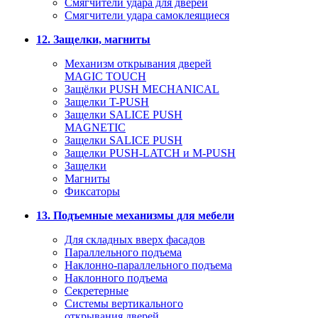
Смягчители удара для дверей
Cмягчители удара самоклеящиеся
12. Защелки, магниты
Механизм открывания дверей
MAGIC TOUCH
Защёлки PUSH MECHANICAL
Защелки T-PUSH
Защелки SALICE PUSH
MAGNETIC
Защелки SALICE PUSH
Защелки PUSH-LATCH и M-PUSH
Защелки
Магниты
Фиксаторы
13. Подъемные механизмы для мебели
Для складных вверх фасадов
Параллельного подъема
Наклонно-параллельного подъема
Наклонного подъема
Секретерные
Системы вертикального
открывания дверей