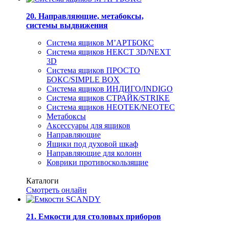
20. Направляющие, метабоксы,
системы выдвижения
Система ящиков М’АРТБОКС
Система ящиков НЕКСТ 3D/NEXT
3D
Система ящиков ПРОСТО
БОКС/SIMPLE BOX
Система ящиков ИНДИГО/INDIGO
Система ящиков СТРАЙК/STRIKE
Система ящиков НЕОТЕК/NEOTEC
Метабоксы
Аксессуары для ящиков
Направляющие
Ящики под духовой шкаф
Направляющие для колонн
Коврики противоскользящие
Каталоги
Смотреть онлайн
21. Емкости для столовых приборов