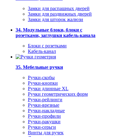
Замки для распашных дверей
Замки для раздвижных дверей
Замки для шторок жалюзи
34. Модульные блоки, блоки с
розетками, заглушки кабель-канала
Блоки с розетками
Кабель-канал
35. Мебельные ручки
Ручки-скобы
Ручки-кнопки
Ручки длинные XL
Ручки геометрических форм
Ручки-рейлинги
Ручки-врезные
Ручки-накладные
Ручки-профили
Ручки-ракушки
Ручки-серьги
Винты для ручек