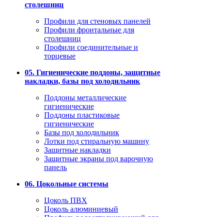
столешниц
Профили для стеновых панелей
Профили фронтальные для
столешниц
Профили соединительные и
торцевые
05. Гигиенические поддоны, защитные
накладки, базы под холодильник
Поддоны металлические
гигиенические
Поддоны пластиковые
гигиенические
Базы под холодильник
Лотки под стиральную машину
Защитные накладки
Защитные экраны под варочную
панель
06. Цокольные системы
Цоколь ПВХ
Цоколь алюминиевый