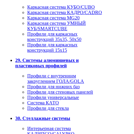
Каркасная система КУБО/CUBO
Каркасная система КАДРО/CADRO
Каркасная система MG20
Каркасная система УМНЫЙ
КУБ/SMARTCUBE
Профили для каркасных
конструкций 35x35, 50x50
Профили для каркасных
конструкций 15х15
29. Системы алюминиевых и
пластиковых профилей
Профили с внутренним
закруглением ГОЛА/GOLA
Профили для нижних баз
Профили для стеновых панелей
Профили универсальные
Система КАТО
Профили для стекла
30. Стеллажные системы
Интерьерная система
КАЛИПСО/CALYPSO