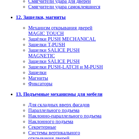
Смягчители удара для дверей
Cмягчители удара самоклеящиеся
12. Защелки, магниты
Механизм открывания дверей
MAGIC TOUCH
Защёлки PUSH MECHANICAL
Защелки T-PUSH
Защелки SALICE PUSH
MAGNETIC
Защелки SALICE PUSH
Защелки PUSH-LATCH и M-PUSH
Защелки
Магниты
Фиксаторы
13. Подъемные механизмы для мебели
Для складных вверх фасадов
Параллельного подъема
Наклонно-параллельного подъема
Наклонного подъема
Секретерные
Системы вертикального
открывания дверей