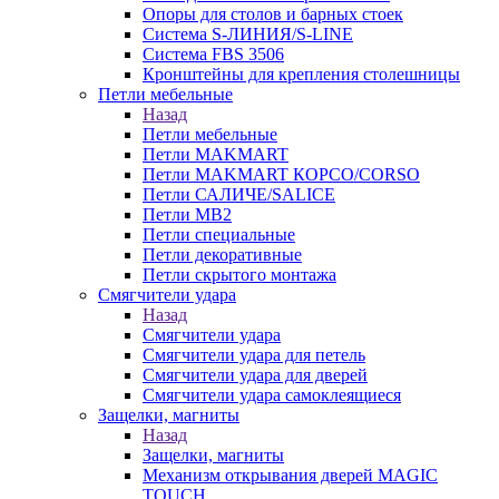
Опоры для столов и барных стоек
Система S-ЛИНИЯ/S-LINE
Система FBS 3506
Кронштейны для крепления столешницы
Петли мебельные
Назад
Петли мебельные
Петли MAKMART
Петли MAKMART КОРСО/CORSO
Петли САЛИЧЕ/SALICE
Петли MB2
Петли специальные
Петли декоративные
Петли скрытого монтажа
Смягчители удара
Назад
Смягчители удара
Смягчители удара для петель
Смягчители удара для дверей
Cмягчители удара самоклеящиеся
Защелки, магниты
Назад
Защелки, магниты
Механизм открывания дверей MAGIC
TOUCH