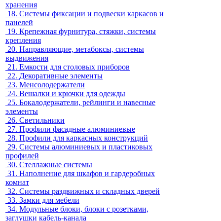
хранения
18.
Системы фиксации и подвески каркасов и
панелей
19.
Крепежная фурнитура, стяжки, системы
крепления
20.
Направляющие, метабоксы, системы
выдвижения
21.
Емкости для столовых приборов
22.
Декоративные элементы
23.
Менсолодержатели
24.
Вешалки и крючки для одежды
25.
Бокалодержатели, рейлинги и навесные
элементы
26.
Светильники
27.
Профили фасадные алюминиевые
28.
Профили для каркасных конструкций
29.
Системы алюминиевых и пластиковых
профилей
30.
Стеллажные системы
31.
Наполнение для шкафов и гардеробных
комнат
32.
Системы раздвижных и складных дверей
33.
Замки для мебели
34.
Модульные блоки, блоки с розетками,
заглушки кабель-канала