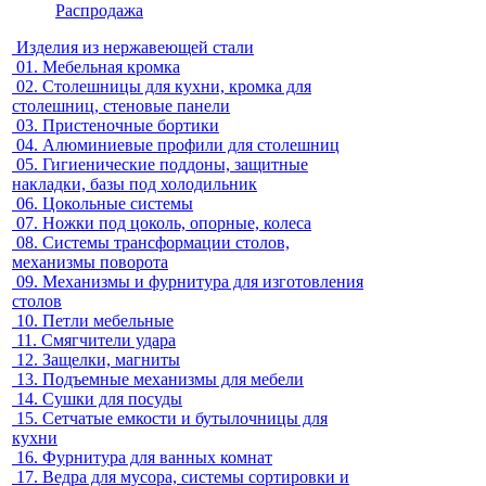
Распродажа
Изделия из нержавеющей стали
01.
Мебельная кромка
02.
Столешницы для кухни, кромка для
столешниц, стеновые панели
03.
Пристеночные бортики
04.
Алюминиевые профили для столешниц
05.
Гигиенические поддоны, защитные
накладки, базы под холодильник
06.
Цокольные системы
07.
Ножки под цоколь, опорные, колеса
08.
Системы трансформации столов,
механизмы поворота
09.
Механизмы и фурнитура для изготовления
столов
10.
Петли мебельные
11.
Смягчители удара
12.
Защелки, магниты
13.
Подъемные механизмы для мебели
14.
Сушки для посуды
15.
Сетчатые емкости и бутылочницы для
кухни
16.
Фурнитура для ванных комнат
17.
Ведра для мусора, системы сортировки и