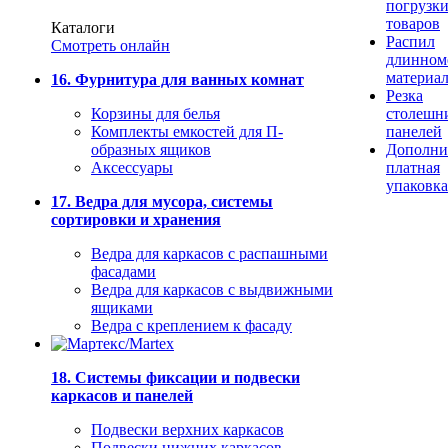
погрузк
товаров
Каталоги
Распил
Смотреть онлайн
длинном
материа
16. Фурнитура для ванных комнат
Резка
Корзины для белья
столешн
Комплекты емкостей для П-
панелей
образных ящиков
Дополни
Аксессуары
платная
упаковка
17. Ведра для мусора, системы
сортировки и хранения
Ведра для каркасов с распашными
фасадами
Ведра для каркасов с выдвижными
ящиками
Ведра с креплением к фасаду
18. Системы фиксации и подвески
каркасов и панелей
Подвески верхних каркасов
Подвески нижних каркасов