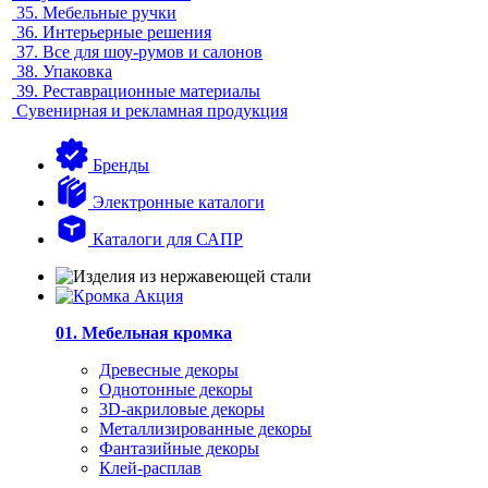
35.
Мебельные ручки
36.
Интерьерные решения
37.
Все для шоу-румов и салонов
38.
Упаковка
39.
Реставрационные материалы
Сувенирная и рекламная продукция
Бренды
Электронные каталоги
Каталоги для САПР
01. Мебельная кромка
Древесные декоры
Однотонные декоры
3D-акриловые декоры
Металлизированные декоры
Фантазийные декоры
Клей-расплав