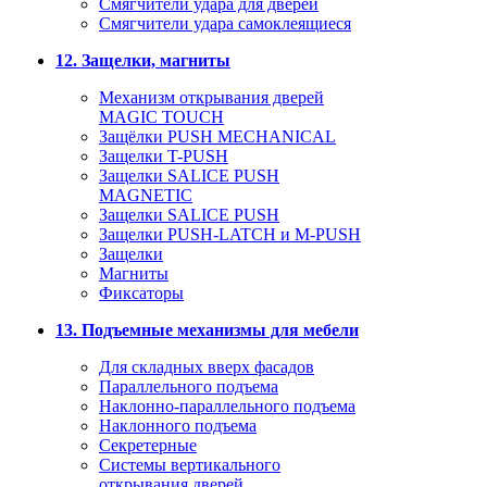
Смягчители удара для дверей
Cмягчители удара самоклеящиеся
12. Защелки, магниты
Механизм открывания дверей
MAGIC TOUCH
Защёлки PUSH MECHANICAL
Защелки T-PUSH
Защелки SALICE PUSH
MAGNETIC
Защелки SALICE PUSH
Защелки PUSH-LATCH и M-PUSH
Защелки
Магниты
Фиксаторы
13. Подъемные механизмы для мебели
Для складных вверх фасадов
Параллельного подъема
Наклонно-параллельного подъема
Наклонного подъема
Секретерные
Системы вертикального
открывания дверей