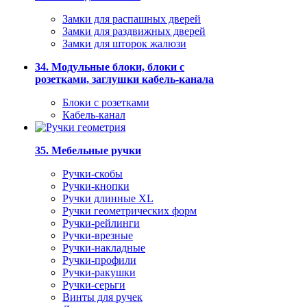
Замки для распашных дверей
Замки для раздвижных дверей
Замки для шторок жалюзи
34. Модульные блоки, блоки с
розетками, заглушки кабель-канала
Блоки с розетками
Кабель-канал
35. Мебельные ручки
Ручки-скобы
Ручки-кнопки
Ручки длинные XL
Ручки геометрических форм
Ручки-рейлинги
Ручки-врезные
Ручки-накладные
Ручки-профили
Ручки-ракушки
Ручки-серьги
Винты для ручек