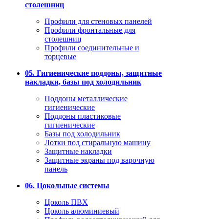
столешниц
Профили для стеновых панелей
Профили фронтальные для
столешниц
Профили соединительные и
торцевые
05. Гигиенические поддоны, защитные
накладки, базы под холодильник
Поддоны металлические
гигиенические
Поддоны пластиковые
гигиенические
Базы под холодильник
Лотки под стиральную машину
Защитные накладки
Защитные экраны под варочную
панель
06. Цокольные системы
Цоколь ПВХ
Цоколь алюминиевый