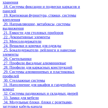
хранения
18.
Системы фиксации и подвески каркасов и
панелей
19.
Крепежная фурнитура, стяжки, системы
крепления
20.
Направляющие, метабоксы, системы
выдвижения
21.
Емкости для столовых приборов
22.
Декоративные элементы
23.
Менсолодержатели
24.
Вешалки и крючки для одежды
25.
Бокалодержатели, рейлинги и навесные
элементы
26.
Светильники
27.
Профили фасадные алюминиевые
28.
Профили для каркасных конструкций
29.
Системы алюминиевых и пластиковых
профилей
30.
Стеллажные системы
31.
Наполнение для шкафов и гардеробных
комнат
32.
Системы раздвижных и складных дверей
33.
Замки для мебели
34.
Модульные блоки, блоки с розетками,
заглушки кабель-канала