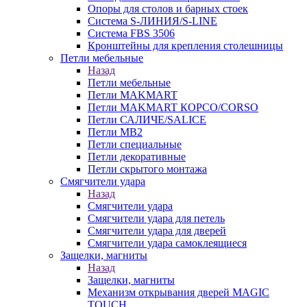
Опоры для столов и барных стоек
Система S-ЛИНИЯ/S-LINE
Система FBS 3506
Кронштейны для крепления столешницы
Петли мебельные
Назад
Петли мебельные
Петли MAKMART
Петли MAKMART КОРСО/CORSO
Петли САЛИЧЕ/SALICE
Петли MB2
Петли специальные
Петли декоративные
Петли скрытого монтажа
Смягчители удара
Назад
Смягчители удара
Смягчители удара для петель
Смягчители удара для дверей
Cмягчители удара самоклеящиеся
Защелки, магниты
Назад
Защелки, магниты
Механизм открывания дверей MAGIC
TOUCH