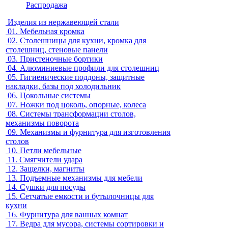
Распродажа
Изделия из нержавеющей стали
01.
Мебельная кромка
02.
Столешницы для кухни, кромка для
столешниц, стеновые панели
03.
Пристеночные бортики
04.
Алюминиевые профили для столешниц
05.
Гигиенические поддоны, защитные
накладки, базы под холодильник
06.
Цокольные системы
07.
Ножки под цоколь, опорные, колеса
08.
Системы трансформации столов,
механизмы поворота
09.
Механизмы и фурнитура для изготовления
столов
10.
Петли мебельные
11.
Смягчители удара
12.
Защелки, магниты
13.
Подъемные механизмы для мебели
14.
Сушки для посуды
15.
Сетчатые емкости и бутылочницы для
кухни
16.
Фурнитура для ванных комнат
17.
Ведра для мусора, системы сортировки и