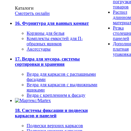
погрузк
товаров
Каталоги
Распил
Смотреть онлайн
длинном
материа
16. Фурнитура для ванных комнат
Резка
Корзины для белья
столешн
Комплекты емкостей для П-
панелей
образных ящиков
Дополни
Аксессуары
платная
упаковка
17. Ведра для мусора, системы
сортировки и хранения
Ведра для каркасов с распашными
фасадами
Ведра для каркасов с выдвижными
ящиками
Ведра с креплением к фасаду
18. Системы фиксации и подвески
каркасов и панелей
Подвески верхних каркасов
Подвески нижних каркасов