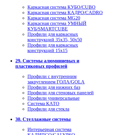
Каркасная система КУБО/CUBO
Каркасная система КАДРО/CADRO
Каркасная система MG20
Каркасная система УМНЫЙ
КУБ/SMARTCUBE
Профили для каркасных
конструкций 35x35, 50x50
Профили для каркасных
конструкций 15х15
29. Системы алюминиевых и
пластиковых профилей
Профили с внутренним
закруглением ГОЛА/GOLA
Профили для нижних баз
Профили для стеновых панелей
Профили универсальные
Система КАТО
Профили для стекла
30. Стеллажные системы
Интерьерная система
КАЛИПСО/CALYPSO