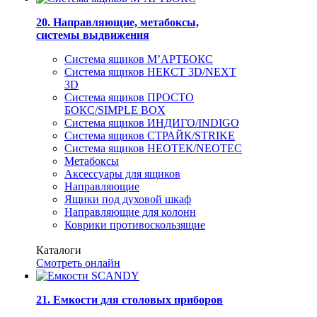
20. Направляющие, метабоксы,
системы выдвижения
Система ящиков М’АРТБОКС
Система ящиков НЕКСТ 3D/NEXT
3D
Система ящиков ПРОСТО
БОКС/SIMPLE BOX
Система ящиков ИНДИГО/INDIGO
Система ящиков СТРАЙК/STRIKE
Система ящиков НЕОТЕК/NEOTEC
Метабоксы
Аксессуары для ящиков
Направляющие
Ящики под духовой шкаф
Направляющие для колонн
Коврики противоскользящие
Каталоги
Смотреть онлайн
21. Емкости для столовых приборов