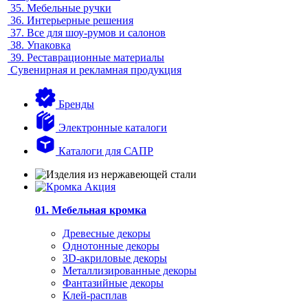
35.
Мебельные ручки
36.
Интерьерные решения
37.
Все для шоу-румов и салонов
38.
Упаковка
39.
Реставрационные материалы
Сувенирная и рекламная продукция
Бренды
Электронные каталоги
Каталоги для САПР
01. Мебельная кромка
Древесные декоры
Однотонные декоры
3D-акриловые декоры
Металлизированные декоры
Фантазийные декоры
Клей-расплав