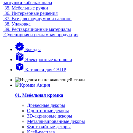
заглушки кабель-канала
35.
Мебельные ручки
36.
Интерьерные решения
37.
Все для шоу-румов и салонов
38.
Упаковка
39.
Реставрационные материалы
Сувенирная и рекламная продукция
Бренды
Электронные каталоги
Каталоги для САПР
01. Мебельная кромка
Древесные декоры
Однотонные декоры
3D-акриловые декоры
Металлизированные декоры
Фантазийные декоры
Клей-расплав