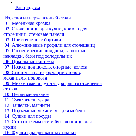
Распродажа
Изделия из нержавеющей стали
01.
Мебельная кромка
02.
Столешницы для кухни, кромка для
столешниц, стеновые панели
03.
Пристеночные бортики
04.
Алюминиевые профили для столешниц
05.
Гигиенические поддоны, защитные
накладки, базы под холодильник
06.
Цокольные системы
07.
Ножки под цоколь, опорные, колеса
08.
Системы трансформации столов,
механизмы поворота
09.
Механизмы и фурнитура для изготовления
столов
10.
Петли мебельные
11.
Смягчители удара
12.
Защелки, магниты
13.
Подъемные механизмы для мебели
14.
Сушки для посуды
15.
Сетчатые емкости и бутылочницы для
кухни
16.
Фурнитура для ванных комнат