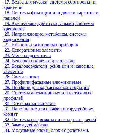
17.
Ведра для мусора, системы сортировки и
хранения
18.
Системы фиксации и подвески каркасов и
панелей
19.
Крепежная фурнитура, стяжки, системы
крепления
20.
Направляющие, метабоксы, системы
выдвижения
21.
Емкости для столовых приборов
22.
Декоративные элементы
23.
Менсолодержатели
24.
Вешалки и крючки для одежды
25.
Бокалодержатели, рейлинги и навесные
элементы
26.
Светильники
27.
Профили фасадные алюминиевые
28.
Профили для каркасных конструкций
29.
Системы алюминиевых и пластиковых
профилей
30.
Стеллажные системы
31.
Наполнение для шкафов и гардеробных
комнат
32.
Системы раздвижных и складных дверей
33.
Замки для мебели
34.
Модульные блоки, блоки с розетками,