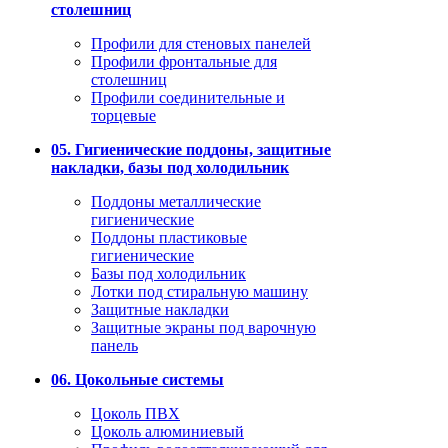
столешниц
Профили для стеновых панелей
Профили фронтальные для
столешниц
Профили соединительные и
торцевые
05. Гигиенические поддоны, защитные
накладки, базы под холодильник
Поддоны металлические
гигиенические
Поддоны пластиковые
гигиенические
Базы под холодильник
Лотки под стиральную машину
Защитные накладки
Защитные экраны под варочную
панель
06. Цокольные системы
Цоколь ПВХ
Цоколь алюминиевый