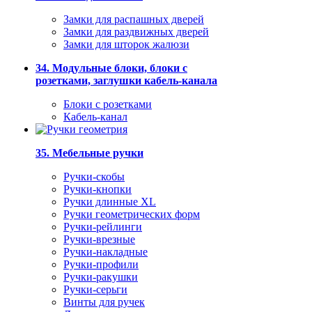
Замки для распашных дверей
Замки для раздвижных дверей
Замки для шторок жалюзи
34. Модульные блоки, блоки с
розетками, заглушки кабель-канала
Блоки с розетками
Кабель-канал
35. Мебельные ручки
Ручки-скобы
Ручки-кнопки
Ручки длинные XL
Ручки геометрических форм
Ручки-рейлинги
Ручки-врезные
Ручки-накладные
Ручки-профили
Ручки-ракушки
Ручки-серьги
Винты для ручек