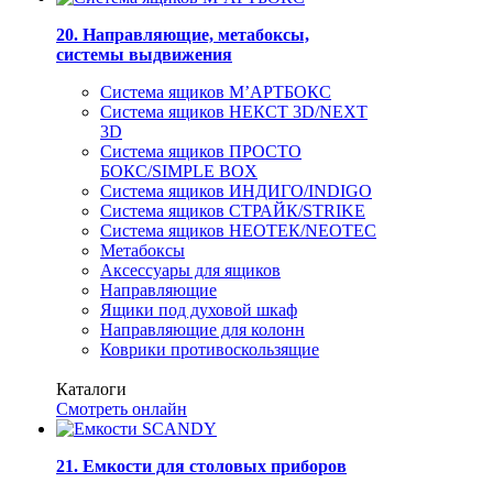
20. Направляющие, метабоксы,
системы выдвижения
Система ящиков М’АРТБОКС
Система ящиков НЕКСТ 3D/NEXT
3D
Система ящиков ПРОСТО
БОКС/SIMPLE BOX
Система ящиков ИНДИГО/INDIGO
Система ящиков СТРАЙК/STRIKE
Система ящиков НЕОТЕК/NEOTEC
Метабоксы
Аксессуары для ящиков
Направляющие
Ящики под духовой шкаф
Направляющие для колонн
Коврики противоскользящие
Каталоги
Смотреть онлайн
21. Емкости для столовых приборов