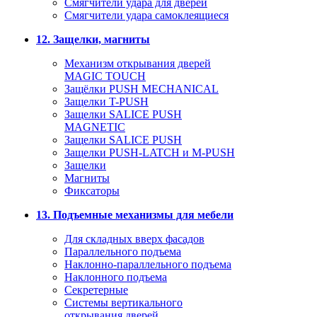
Смягчители удара для дверей
Cмягчители удара самоклеящиеся
12. Защелки, магниты
Механизм открывания дверей
MAGIC TOUCH
Защёлки PUSH MECHANICAL
Защелки T-PUSH
Защелки SALICE PUSH
MAGNETIC
Защелки SALICE PUSH
Защелки PUSH-LATCH и M-PUSH
Защелки
Магниты
Фиксаторы
13. Подъемные механизмы для мебели
Для складных вверх фасадов
Параллельного подъема
Наклонно-параллельного подъема
Наклонного подъема
Секретерные
Системы вертикального
открывания дверей