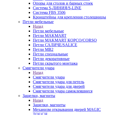
Опоры для столов и барных стоек
Система S-ЛИНИЯ/S-LINE
Система FBS 3506
Кронштейны для крепления столешницы
Петли мебельные
Назад
Петли мебельные
Петли MAKMART
Петли MAKMART КОРСО/CORSO
Петли САЛИЧЕ/SALICE
Петли MB2
Петли специальные
Петли декоративные
Петли скрытого монтажа
Смягчители удара
Назад
Смягчители удара
Смягчители удара для петель
Смягчители удара для дверей
Cмягчители удара самоклеящиеся
Защелки, магниты
Назад
Защелки, магниты
Механизм открывания дверей MAGIC
TOUCH