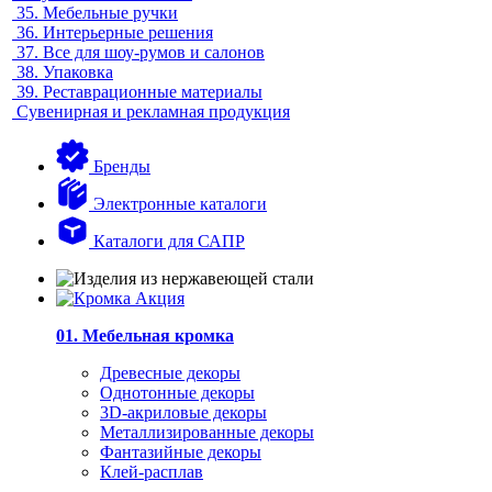
35.
Мебельные ручки
36.
Интерьерные решения
37.
Все для шоу-румов и салонов
38.
Упаковка
39.
Реставрационные материалы
Сувенирная и рекламная продукция
Бренды
Электронные каталоги
Каталоги для САПР
01. Мебельная кромка
Древесные декоры
Однотонные декоры
3D-акриловые декоры
Металлизированные декоры
Фантазийные декоры
Клей-расплав