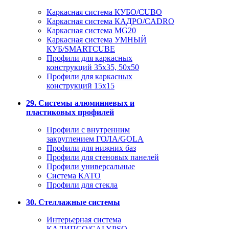
Каркасная система КУБО/CUBO
Каркасная система КАДРО/CADRO
Каркасная система MG20
Каркасная система УМНЫЙ
КУБ/SMARTCUBE
Профили для каркасных
конструкций 35x35, 50x50
Профили для каркасных
конструкций 15х15
29. Системы алюминиевых и
пластиковых профилей
Профили с внутренним
закруглением ГОЛА/GOLA
Профили для нижних баз
Профили для стеновых панелей
Профили универсальные
Система КАТО
Профили для стекла
30. Стеллажные системы
Интерьерная система
КАЛИПСО/CALYPSO