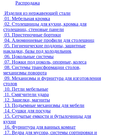
Распродажа
Изделия из нержавеющей стали
01.
Мебельная кромка
02.
Столешницы для кухни, кромка для
столешниц, стеновые панели
03.
Пристеночные бортики
04.
Алюминиевые профили для столешниц
05.
Гигиенические поддоны, защитные
накладки, базы под холодильник
06.
Цокольные системы
07.
Ножки под цоколь, опорные, колеса
08.
Системы трансформации столов,
механизмы поворота
09.
Механизмы и фурнитура для изготовления
столов
10.
Петли мебельные
11.
Смягчители удара
12.
Защелки, магниты
13.
Подъемные механизмы для мебели
14.
Сушки для посуды
15.
Сетчатые емкости и бутылочницы для
кухни
16.
Фурнитура для ванных комнат
17.
Ведра для мусора, системы сортировки и