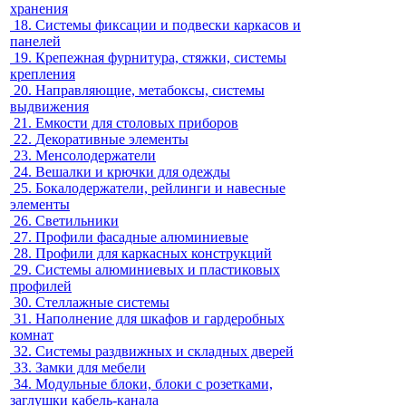
хранения
18.
Системы фиксации и подвески каркасов и
панелей
19.
Крепежная фурнитура, стяжки, системы
крепления
20.
Направляющие, метабоксы, системы
выдвижения
21.
Емкости для столовых приборов
22.
Декоративные элементы
23.
Менсолодержатели
24.
Вешалки и крючки для одежды
25.
Бокалодержатели, рейлинги и навесные
элементы
26.
Светильники
27.
Профили фасадные алюминиевые
28.
Профили для каркасных конструкций
29.
Системы алюминиевых и пластиковых
профилей
30.
Стеллажные системы
31.
Наполнение для шкафов и гардеробных
комнат
32.
Системы раздвижных и складных дверей
33.
Замки для мебели
34.
Модульные блоки, блоки с розетками,
заглушки кабель-канала