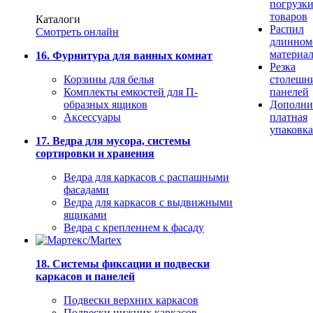
погрузк
товаров
Каталоги
Распил
Смотреть онлайн
длинном
материа
16. Фурнитура для ванных комнат
Резка
Корзины для белья
столешн
Комплекты емкостей для П-
панелей
образных ящиков
Дополни
Аксессуары
платная
упаковка
17. Ведра для мусора, системы
сортировки и хранения
Ведра для каркасов с распашными
фасадами
Ведра для каркасов с выдвижными
ящиками
Ведра с креплением к фасаду
18. Системы фиксации и подвески
каркасов и панелей
Подвески верхних каркасов
Подвески нижних каркасов