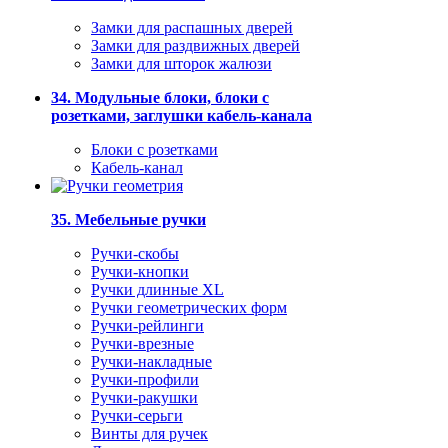
Замки для распашных дверей
Замки для раздвижных дверей
Замки для шторок жалюзи
34. Модульные блоки, блоки с
розетками, заглушки кабель-канала
Блоки с розетками
Кабель-канал
35. Мебельные ручки
Ручки-скобы
Ручки-кнопки
Ручки длинные XL
Ручки геометрических форм
Ручки-рейлинги
Ручки-врезные
Ручки-накладные
Ручки-профили
Ручки-ракушки
Ручки-серьги
Винты для ручек