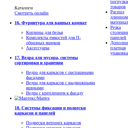
погрузк
товаров
Каталоги
Распил
Смотреть онлайн
длинном
материа
16. Фурнитура для ванных комнат
Резка
Корзины для белья
столешн
Комплекты емкостей для П-
панелей
образных ящиков
Дополни
Аксессуары
платная
упаковка
17. Ведра для мусора, системы
сортировки и хранения
Ведра для каркасов с распашными
фасадами
Ведра для каркасов с выдвижными
ящиками
Ведра с креплением к фасаду
18. Системы фиксации и подвески
каркасов и панелей
Подвески верхних каркасов
Подвески нижних каркасов