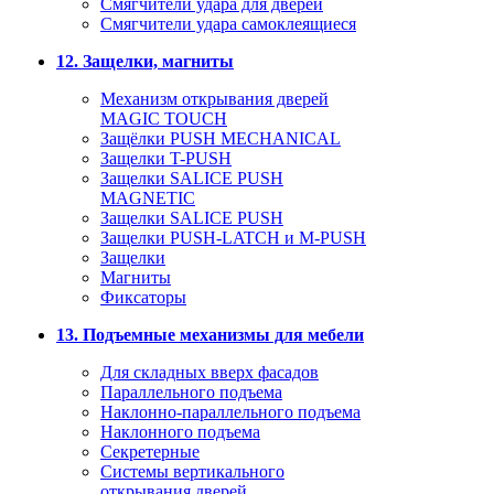
Смягчители удара для дверей
Cмягчители удара самоклеящиеся
12. Защелки, магниты
Механизм открывания дверей
MAGIC TOUCH
Защёлки PUSH MECHANICAL
Защелки T-PUSH
Защелки SALICE PUSH
MAGNETIC
Защелки SALICE PUSH
Защелки PUSH-LATCH и M-PUSH
Защелки
Магниты
Фиксаторы
13. Подъемные механизмы для мебели
Для складных вверх фасадов
Параллельного подъема
Наклонно-параллельного подъема
Наклонного подъема
Секретерные
Системы вертикального
открывания дверей