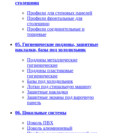
столешниц
Профили для стеновых панелей
Профили фронтальные для
столешниц
Профили соединительные и
торцевые
05. Гигиенические поддоны, защитные
накладки, базы под холодильник
Поддоны металлические
гигиенические
Поддоны пластиковые
гигиенические
Базы под холодильник
Лотки под стиральную машину
Защитные накладки
Защитные экраны под варочную
панель
06. Цокольные системы
Цоколь ПВХ
Цоколь алюминиевый