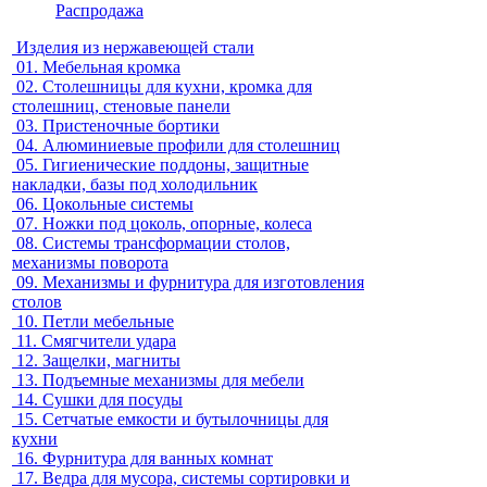
Распродажа
Изделия из нержавеющей стали
01.
Мебельная кромка
02.
Столешницы для кухни, кромка для
столешниц, стеновые панели
03.
Пристеночные бортики
04.
Алюминиевые профили для столешниц
05.
Гигиенические поддоны, защитные
накладки, базы под холодильник
06.
Цокольные системы
07.
Ножки под цоколь, опорные, колеса
08.
Системы трансформации столов,
механизмы поворота
09.
Механизмы и фурнитура для изготовления
столов
10.
Петли мебельные
11.
Смягчители удара
12.
Защелки, магниты
13.
Подъемные механизмы для мебели
14.
Сушки для посуды
15.
Сетчатые емкости и бутылочницы для
кухни
16.
Фурнитура для ванных комнат
17.
Ведра для мусора, системы сортировки и