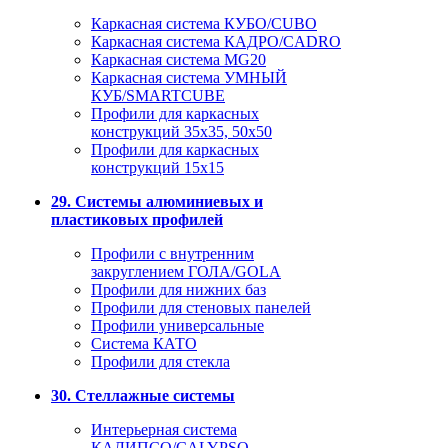
Каркасная система КУБО/CUBO
Каркасная система КАДРО/CADRO
Каркасная система MG20
Каркасная система УМНЫЙ
КУБ/SMARTCUBE
Профили для каркасных
конструкций 35x35, 50x50
Профили для каркасных
конструкций 15х15
29. Системы алюминиевых и
пластиковых профилей
Профили с внутренним
закруглением ГОЛА/GOLA
Профили для нижних баз
Профили для стеновых панелей
Профили универсальные
Система КАТО
Профили для стекла
30. Стеллажные системы
Интерьерная система
КАЛИПСО/CALYPSO