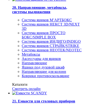
20. Направляющие, метабоксы,
системы выдвижения
Система ящиков М’АРТБОКС
Система ящиков НЕКСТ 3D/NEXT
3D
Система ящиков ПРОСТО
БОКС/SIMPLE BOX
Система ящиков ИНДИГО/INDIGO
Система ящиков СТРАЙК/STRIKE
Система ящиков НЕОТЕК/NEOTEC
Метабоксы
Аксессуары для ящиков
Направляющие
Ящики под духовой шкаф
Направляющие для колонн
Коврики противоскользящие
Каталоги
Смотреть онлайн
21. Емкости для столовых приборов