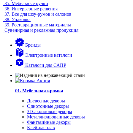
35.
Мебельные ручки
36.
Интерьерные решения
37.
Все для шоу-румов и салонов
38.
Упаковка
39.
Реставрационные материалы
Сувенирная и рекламная продукция
Бренды
Электронные каталоги
Каталоги для САПР
01. Мебельная кромка
Древесные декоры
Однотонные декоры
3D-акриловые декоры
Металлизированные декоры
Фантазийные декоры
Клей-расплав