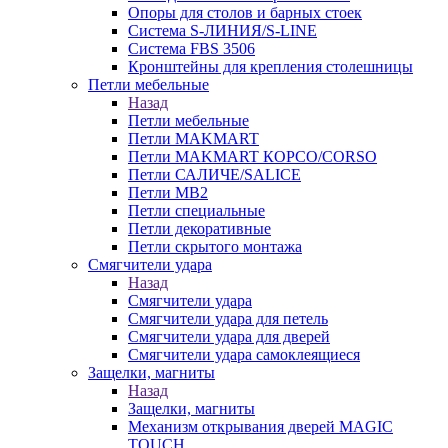
Опоры для столов и барных стоек
Система S-ЛИНИЯ/S-LINE
Система FBS 3506
Кронштейны для крепления столешницы
Петли мебельные
Назад
Петли мебельные
Петли MAKMART
Петли MAKMART КОРСО/CORSO
Петли САЛИЧЕ/SALICE
Петли MB2
Петли специальные
Петли декоративные
Петли скрытого монтажа
Смягчители удара
Назад
Смягчители удара
Смягчители удара для петель
Смягчители удара для дверей
Cмягчители удара самоклеящиеся
Защелки, магниты
Назад
Защелки, магниты
Механизм открывания дверей MAGIC
TOUCH