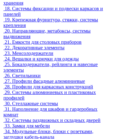
хранения
18.
Системы фиксации и подвески каркасов и
панелей
19.
Крепежная фурнитура, стяжки, системы
крепления
20.
Направляющие, метабоксы, системы
выдвижения
21.
Емкости для столовых приборов
22.
Декоративные элементы
23.
Менсолодержатели
24.
Вешалки и крючки для одежды
25.
Бокалодержатели, рейлинги и навесные
элементы
26.
Светильники
27.
Профили фасадные алюминиевые
28.
Профили для каркасных конструкций
29.
Системы алюминиевых и пластиковых
профилей
30.
Стеллажные системы
31.
Наполнение для шкафов и гардеробных
комнат
32.
Системы раздвижных и складных дверей
33.
Замки для мебели
34.
Модульные блоки, блоки с розетками,
заглушки кабель-канала