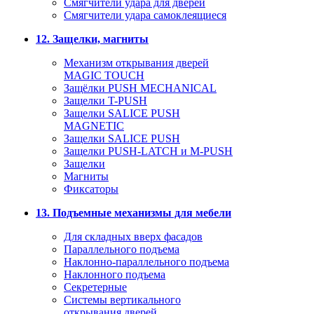
Смягчители удара для дверей
Cмягчители удара самоклеящиеся
12. Защелки, магниты
Механизм открывания дверей
MAGIC TOUCH
Защёлки PUSH MECHANICAL
Защелки T-PUSH
Защелки SALICE PUSH
MAGNETIC
Защелки SALICE PUSH
Защелки PUSH-LATCH и M-PUSH
Защелки
Магниты
Фиксаторы
13. Подъемные механизмы для мебели
Для складных вверх фасадов
Параллельного подъема
Наклонно-параллельного подъема
Наклонного подъема
Секретерные
Системы вертикального
открывания дверей