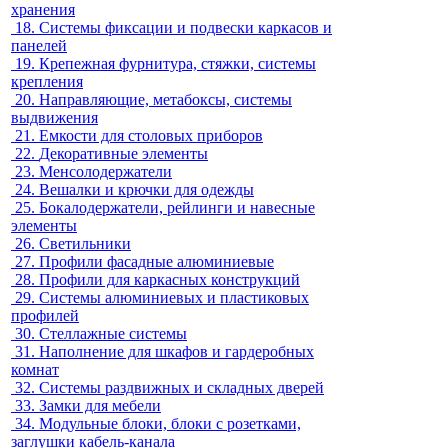
хранения
18.
Системы фиксации и подвески каркасов и
панелей
19.
Крепежная фурнитура, стяжки, системы
крепления
20.
Направляющие, метабоксы, системы
выдвижения
21.
Емкости для столовых приборов
22.
Декоративные элементы
23.
Менсолодержатели
24.
Вешалки и крючки для одежды
25.
Бокалодержатели, рейлинги и навесные
элементы
26.
Светильники
27.
Профили фасадные алюминиевые
28.
Профили для каркасных конструкций
29.
Системы алюминиевых и пластиковых
профилей
30.
Стеллажные системы
31.
Наполнение для шкафов и гардеробных
комнат
32.
Системы раздвижных и складных дверей
33.
Замки для мебели
34.
Модульные блоки, блоки с розетками,
заглушки кабель-канала