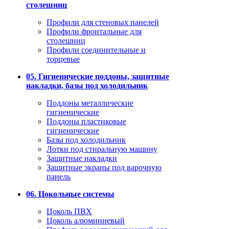
столешниц
Профили для стеновых панелей
Профили фронтальные для
столешниц
Профили соединительные и
торцевые
05. Гигиенические поддоны, защитные
накладки, базы под холодильник
Поддоны металлические
гигиенические
Поддоны пластиковые
гигиенические
Базы под холодильник
Лотки под стиральную машину
Защитные накладки
Защитные экраны под варочную
панель
06. Цокольные системы
Цоколь ПВХ
Цоколь алюминиевый