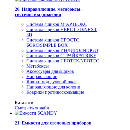
20. Направляющие, метабоксы,
системы выдвижения
Система ящиков М’АРТБОКС
Система ящиков НЕКСТ 3D/NEXT
3D
Система ящиков ПРОСТО
БОКС/SIMPLE BOX
Система ящиков ИНДИГО/INDIGO
Система ящиков СТРАЙК/STRIKE
Система ящиков НЕОТЕК/NEOTEC
Метабоксы
Аксессуары для ящиков
Направляющие
Ящики под духовой шкаф
Направляющие для колонн
Коврики противоскользящие
Каталоги
Смотреть онлайн
21. Емкости для столовых приборов