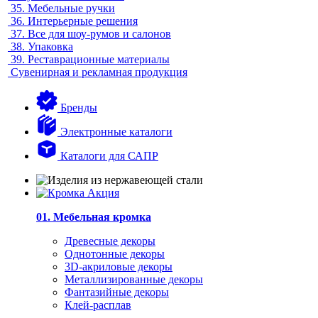
35.
Мебельные ручки
36.
Интерьерные решения
37.
Все для шоу-румов и салонов
38.
Упаковка
39.
Реставрационные материалы
Сувенирная и рекламная продукция
Бренды
Электронные каталоги
Каталоги для САПР
01. Мебельная кромка
Древесные декоры
Однотонные декоры
3D-акриловые декоры
Металлизированные декоры
Фантазийные декоры
Клей-расплав