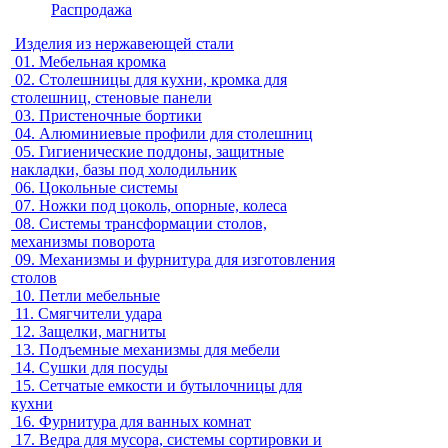
Распродажа
Изделия из нержавеющей стали
01.
Мебельная кромка
02.
Столешницы для кухни, кромка для
столешниц, стеновые панели
03.
Пристеночные бортики
04.
Алюминиевые профили для столешниц
05.
Гигиенические поддоны, защитные
накладки, базы под холодильник
06.
Цокольные системы
07.
Ножки под цоколь, опорные, колеса
08.
Системы трансформации столов,
механизмы поворота
09.
Механизмы и фурнитура для изготовления
столов
10.
Петли мебельные
11.
Смягчители удара
12.
Защелки, магниты
13.
Подъемные механизмы для мебели
14.
Сушки для посуды
15.
Сетчатые емкости и бутылочницы для
кухни
16.
Фурнитура для ванных комнат
17.
Ведра для мусора, системы сортировки и