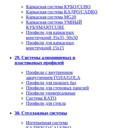
Каркасная система КУБО/CUBO
Каркасная система КАДРО/CADRO
Каркасная система MG20
Каркасная система УМНЫЙ
КУБ/SMARTCUBE
Профили для каркасных
конструкций 35x35, 50x50
Профили для каркасных
конструкций 15х15
29. Системы алюминиевых и
пластиковых профилей
Профили с внутренним
закруглением ГОЛА/GOLA
Профили для нижних баз
Профили для стеновых панелей
Профили универсальные
Система КАТО
Профили для стекла
30. Стеллажные системы
Интерьерная система
КАЛИПСО/CALYPSO