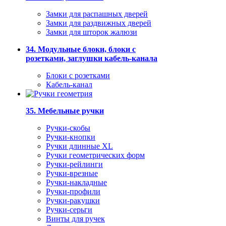
Замки для распашных дверей
Замки для раздвижных дверей
Замки для шторок жалюзи
34. Модульные блоки, блоки с
розетками, заглушки кабель-канала
Блоки с розетками
Кабель-канал
35. Мебельные ручки
Ручки-скобы
Ручки-кнопки
Ручки длинные XL
Ручки геометрических форм
Ручки-рейлинги
Ручки-врезные
Ручки-накладные
Ручки-профили
Ручки-ракушки
Ручки-серьги
Винты для ручек