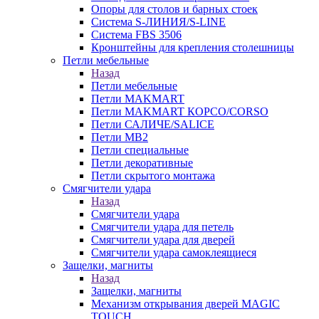
Опоры для столов и барных стоек
Система S-ЛИНИЯ/S-LINE
Система FBS 3506
Кронштейны для крепления столешницы
Петли мебельные
Назад
Петли мебельные
Петли MAKMART
Петли MAKMART КОРСО/CORSO
Петли САЛИЧЕ/SALICE
Петли MB2
Петли специальные
Петли декоративные
Петли скрытого монтажа
Смягчители удара
Назад
Смягчители удара
Смягчители удара для петель
Смягчители удара для дверей
Cмягчители удара самоклеящиеся
Защелки, магниты
Назад
Защелки, магниты
Механизм открывания дверей MAGIC
TOUCH