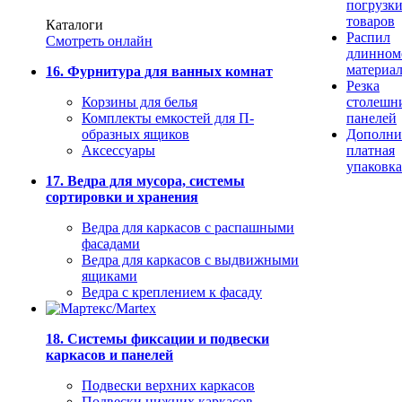
погрузк
товаров
Каталоги
Распил
Смотреть онлайн
длинном
материа
16. Фурнитура для ванных комнат
Резка
Корзины для белья
столешн
Комплекты емкостей для П-
панелей
образных ящиков
Дополни
Аксессуары
платная
упаковка
17. Ведра для мусора, системы
сортировки и хранения
Ведра для каркасов с распашными
фасадами
Ведра для каркасов с выдвижными
ящиками
Ведра с креплением к фасаду
18. Системы фиксации и подвески
каркасов и панелей
Подвески верхних каркасов
Подвески нижних каркасов