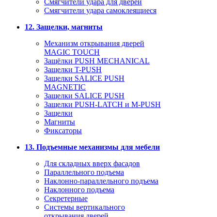
Смягчители удара для дверей
Cмягчители удара самоклеящиеся
12. Защелки, магниты
Механизм открывания дверей
MAGIC TOUCH
Защёлки PUSH MECHANICAL
Защелки T-PUSH
Защелки SALICE PUSH
MAGNETIC
Защелки SALICE PUSH
Защелки PUSH-LATCH и M-PUSH
Защелки
Магниты
Фиксаторы
13. Подъемные механизмы для мебели
Для складных вверх фасадов
Параллельного подъема
Наклонно-параллельного подъема
Наклонного подъема
Секретерные
Системы вертикального
открывания дверей