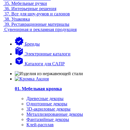
35.
Мебельные ручки
36.
Интерьерные решения
37.
Все для шоу-румов и салонов
38.
Упаковка
39.
Реставрационные материалы
Сувенирная и рекламная продукция
Бренды
Электронные каталоги
Каталоги для САПР
01. Мебельная кромка
Древесные декоры
Однотонные декоры
3D-акриловые декоры
Металлизированные декоры
Фантазийные декоры
Клей-расплав