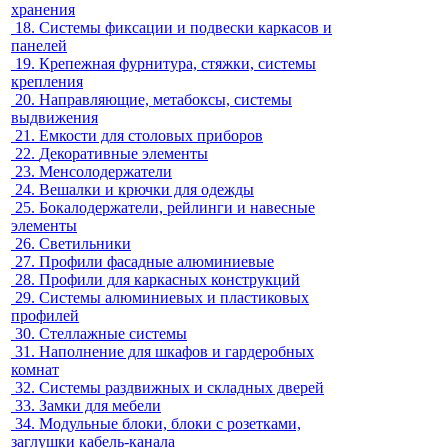
хранения
18.
Системы фиксации и подвески каркасов и
панелей
19.
Крепежная фурнитура, стяжки, системы
крепления
20.
Направляющие, метабоксы, системы
выдвижения
21.
Емкости для столовых приборов
22.
Декоративные элементы
23.
Менсолодержатели
24.
Вешалки и крючки для одежды
25.
Бокалодержатели, рейлинги и навесные
элементы
26.
Светильники
27.
Профили фасадные алюминиевые
28.
Профили для каркасных конструкций
29.
Системы алюминиевых и пластиковых
профилей
30.
Стеллажные системы
31.
Наполнение для шкафов и гардеробных
комнат
32.
Системы раздвижных и складных дверей
33.
Замки для мебели
34.
Модульные блоки, блоки с розетками,
заглушки кабель-канала