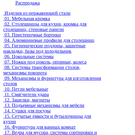
Распродажа
Изделия из нержавеющей стали
01.
Мебельная кромка
02.
Столешницы для кухни, кромка для
столешниц, стеновые панели
03.
Пристеночные бортики
04.
Алюминиевые профили для столешниц
05.
Гигиенические поддоны, защитные
накладки, базы под холодильник
06.
Цокольные системы
07.
Ножки под цоколь, опорные, колеса
08.
Системы трансформации столов,
механизмы поворота
09.
Механизмы и фурнитура для изготовления
столов
10.
Петли мебельные
11.
Смягчители удара
12.
Защелки, магниты
13.
Подъемные механизмы для мебели
14.
Сушки для посуды
15.
Сетчатые емкости и бутылочницы для
кухни
16.
Фурнитура для ванных комнат
17.
Ведра для мусора, системы сортировки и