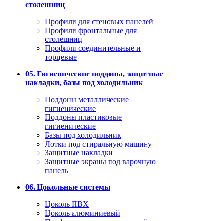
столешниц
Профили для стеновых панелей
Профили фронтальные для
столешниц
Профили соединительные и
торцевые
05. Гигиенические поддоны, защитные
накладки, базы под холодильник
Поддоны металлические
гигиенические
Поддоны пластиковые
гигиенические
Базы под холодильник
Лотки под стиральную машину
Защитные накладки
Защитные экраны под варочную
панель
06. Цокольные системы
Цоколь ПВХ
Цоколь алюминиевый