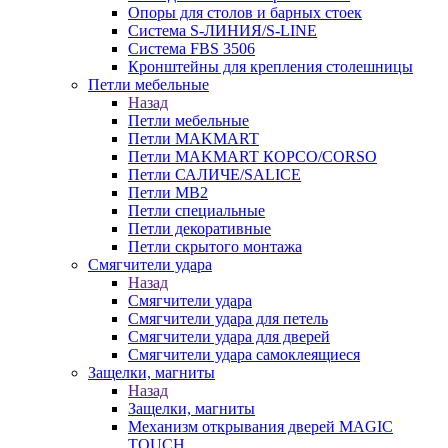
Опоры для столов и барных стоек
Система S-ЛИНИЯ/S-LINE
Система FBS 3506
Кронштейны для крепления столешницы
Петли мебельные
Назад
Петли мебельные
Петли MAKMART
Петли MAKMART КОРСО/CORSO
Петли САЛИЧЕ/SALICE
Петли MB2
Петли специальные
Петли декоративные
Петли скрытого монтажа
Смягчители удара
Назад
Смягчители удара
Смягчители удара для петель
Смягчители удара для дверей
Cмягчители удара самоклеящиеся
Защелки, магниты
Назад
Защелки, магниты
Механизм открывания дверей MAGIC
TOUCH