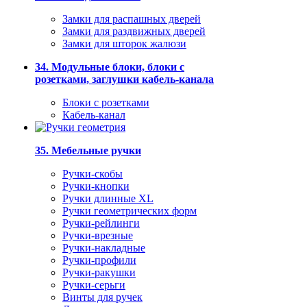
Замки для распашных дверей
Замки для раздвижных дверей
Замки для шторок жалюзи
34. Модульные блоки, блоки с
розетками, заглушки кабель-канала
Блоки с розетками
Кабель-канал
35. Мебельные ручки
Ручки-скобы
Ручки-кнопки
Ручки длинные XL
Ручки геометрических форм
Ручки-рейлинги
Ручки-врезные
Ручки-накладные
Ручки-профили
Ручки-ракушки
Ручки-серьги
Винты для ручек