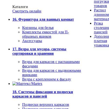
погрузк
товаров
Каталоги
Распил
Смотреть онлайн
длинном
материа
16. Фурнитура для ванных комнат
Резка
Корзины для белья
столешн
Комплекты емкостей для П-
панелей
образных ящиков
Дополни
Аксессуары
платная
упаковка
17. Ведра для мусора, системы
сортировки и хранения
Ведра для каркасов с распашными
фасадами
Ведра для каркасов с выдвижными
ящиками
Ведра с креплением к фасаду
18. Системы фиксации и подвески
каркасов и панелей
Подвески верхних каркасов
Подвески нижних каркасов