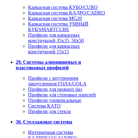
Каркасная система КУБО/CUBO
Каркасная система КАДРО/CADRO
Каркасная система MG20
Каркасная система УМНЫЙ
КУБ/SMARTCUBE
Профили для каркасных
конструкций 35x35, 50x50
Профили для каркасных
конструкций 15х15
29. Системы алюминиевых и
пластиковых профилей
Профили с внутренним
закруглением ГОЛА/GOLA
Профили для нижних баз
Профили для стеновых панелей
Профили универсальные
Система КАТО
Профили для стекла
30. Стеллажные системы
Интерьерная система
КАЛИПСО/CALYPSO