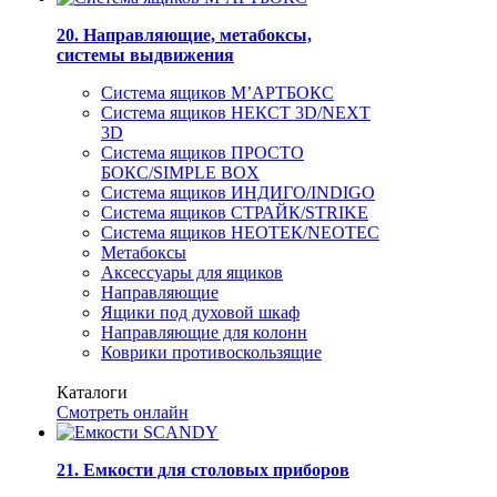
20. Направляющие, метабоксы,
системы выдвижения
Система ящиков М’АРТБОКС
Система ящиков НЕКСТ 3D/NEXT
3D
Система ящиков ПРОСТО
БОКС/SIMPLE BOX
Система ящиков ИНДИГО/INDIGO
Система ящиков СТРАЙК/STRIKE
Система ящиков НЕОТЕК/NEOTEC
Метабоксы
Аксессуары для ящиков
Направляющие
Ящики под духовой шкаф
Направляющие для колонн
Коврики противоскользящие
Каталоги
Смотреть онлайн
21. Емкости для столовых приборов