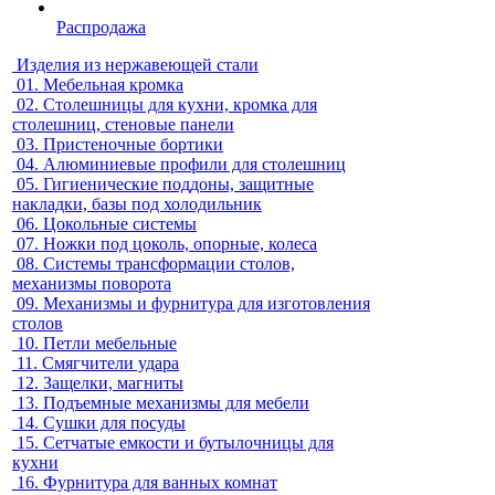
Распродажа
Изделия из нержавеющей стали
01.
Мебельная кромка
02.
Столешницы для кухни, кромка для
столешниц, стеновые панели
03.
Пристеночные бортики
04.
Алюминиевые профили для столешниц
05.
Гигиенические поддоны, защитные
накладки, базы под холодильник
06.
Цокольные системы
07.
Ножки под цоколь, опорные, колеса
08.
Системы трансформации столов,
механизмы поворота
09.
Механизмы и фурнитура для изготовления
столов
10.
Петли мебельные
11.
Смягчители удара
12.
Защелки, магниты
13.
Подъемные механизмы для мебели
14.
Сушки для посуды
15.
Сетчатые емкости и бутылочницы для
кухни
16.
Фурнитура для ванных комнат