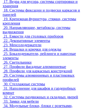
17.
Ведра для мусора, системы сортировки и
хранения
18.
Системы фиксации и подвески каркасов и
панелей
19.
Крепежная фурнитура, стяжки, системы
крепления
20.
Направляющие, метабоксы, системы
выдвижения
21.
Емкости для столовых приборов
22.
Декоративные элементы
23.
Менсолодержатели
24.
Вешалки и крючки для одежды
25.
Бокалодержатели, рейлинги и навесные
элементы
26.
Светильники
27.
Профили фасадные алюминиевые
28.
Профили для каркасных конструкций
29.
Системы алюминиевых и пластиковых
профилей
30.
Стеллажные системы
31.
Наполнение для шкафов и гардеробных
комнат
32.
Системы раздвижных и складных дверей
33.
Замки для мебели
34.
Модульные блоки, блоки с розетками,