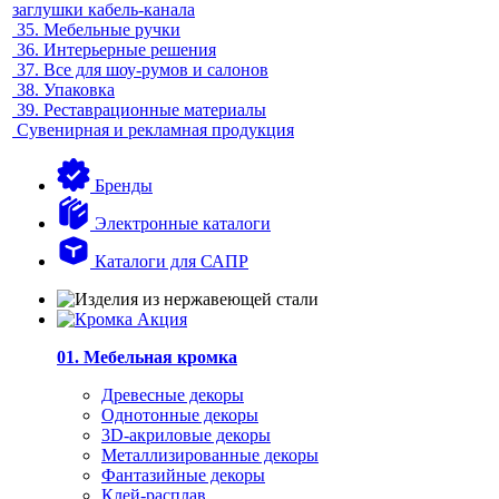
заглушки кабель-канала
35.
Мебельные ручки
36.
Интерьерные решения
37.
Все для шоу-румов и салонов
38.
Упаковка
39.
Реставрационные материалы
Сувенирная и рекламная продукция
Бренды
Электронные каталоги
Каталоги для САПР
01. Мебельная кромка
Древесные декоры
Однотонные декоры
3D-акриловые декоры
Металлизированные декоры
Фантазийные декоры
Клей-расплав