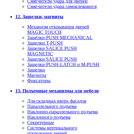
Смягчители удара для дверей
Cмягчители удара самоклеящиеся
12. Защелки, магниты
Механизм открывания дверей
MAGIC TOUCH
Защёлки PUSH MECHANICAL
Защелки T-PUSH
Защелки SALICE PUSH
MAGNETIC
Защелки SALICE PUSH
Защелки PUSH-LATCH и M-PUSH
Защелки
Магниты
Фиксаторы
13. Подъемные механизмы для мебели
Для складных вверх фасадов
Параллельного подъема
Наклонно-параллельного подъема
Наклонного подъема
Секретерные
Системы вертикального
открывания дверей