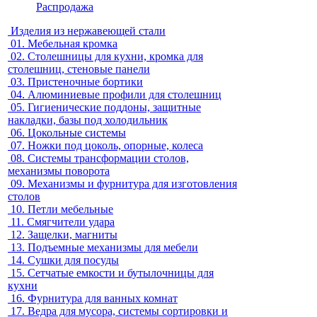
Распродажа
Изделия из нержавеющей стали
01.
Мебельная кромка
02.
Столешницы для кухни, кромка для
столешниц, стеновые панели
03.
Пристеночные бортики
04.
Алюминиевые профили для столешниц
05.
Гигиенические поддоны, защитные
накладки, базы под холодильник
06.
Цокольные системы
07.
Ножки под цоколь, опорные, колеса
08.
Системы трансформации столов,
механизмы поворота
09.
Механизмы и фурнитура для изготовления
столов
10.
Петли мебельные
11.
Смягчители удара
12.
Защелки, магниты
13.
Подъемные механизмы для мебели
14.
Сушки для посуды
15.
Сетчатые емкости и бутылочницы для
кухни
16.
Фурнитура для ванных комнат
17.
Ведра для мусора, системы сортировки и