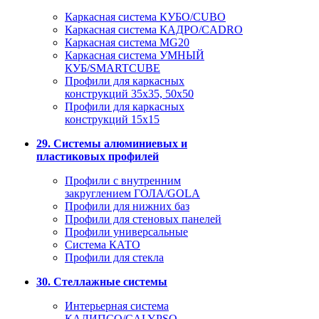
Каркасная система КУБО/CUBO
Каркасная система КАДРО/CADRO
Каркасная система MG20
Каркасная система УМНЫЙ
КУБ/SMARTCUBE
Профили для каркасных
конструкций 35x35, 50x50
Профили для каркасных
конструкций 15х15
29. Системы алюминиевых и
пластиковых профилей
Профили с внутренним
закруглением ГОЛА/GOLA
Профили для нижних баз
Профили для стеновых панелей
Профили универсальные
Система КАТО
Профили для стекла
30. Стеллажные системы
Интерьерная система
КАЛИПСО/CALYPSO