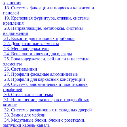
хранения
18.
Системы фиксации и подвески каркасов и
панелей
19.
Крепежная фурнитура, стяжки, системы
крепления
20.
Направляющие, метабоксы, системы
выдвижения
21.
Емкости для столовых приборов
22.
Декоративные элементы
23.
Менсолодержатели
24.
Вешалки и крючки для одежды
25.
Бокалодержатели, рейлинги и навесные
элементы
26.
Светильники
27.
Профили фасадные алюминиевые
28.
Профили для каркасных конструкций
29.
Системы алюминиевых и пластиковых
профилей
30.
Стеллажные системы
31.
Наполнение для шкафов и гардеробных
комнат
32.
Системы раздвижных и складных дверей
33.
Замки для мебели
34.
Модульные блоки, блоки с розетками,
заглушки кабель-канала