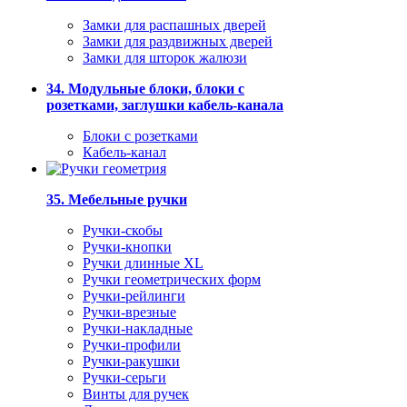
Замки для распашных дверей
Замки для раздвижных дверей
Замки для шторок жалюзи
34. Модульные блоки, блоки с
розетками, заглушки кабель-канала
Блоки с розетками
Кабель-канал
35. Мебельные ручки
Ручки-скобы
Ручки-кнопки
Ручки длинные XL
Ручки геометрических форм
Ручки-рейлинги
Ручки-врезные
Ручки-накладные
Ручки-профили
Ручки-ракушки
Ручки-серьги
Винты для ручек