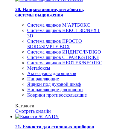
20. Направляющие, метабоксы,
системы выдвижения
Система ящиков М’АРТБОКС
Система ящиков НЕКСТ 3D/NEXT
3D
Система ящиков ПРОСТО
БОКС/SIMPLE BOX
Система ящиков ИНДИГО/INDIGO
Система ящиков СТРАЙК/STRIKE
Система ящиков НЕОТЕК/NEOTEC
Метабоксы
Аксессуары для ящиков
Направляющие
Ящики под духовой шкаф
Направляющие для колонн
Коврики противоскользящие
Каталоги
Смотреть онлайн
21. Емкости для столовых приборов