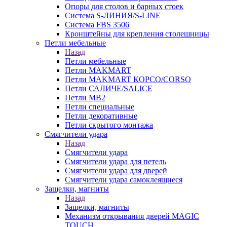
Опоры для столов и барных стоек
Система S-ЛИНИЯ/S-LINE
Система FBS 3506
Кронштейны для крепления столешницы
Петли мебельные
Назад
Петли мебельные
Петли MAKMART
Петли MAKMART КОРСО/CORSO
Петли САЛИЧЕ/SALICE
Петли MB2
Петли специальные
Петли декоративные
Петли скрытого монтажа
Смягчители удара
Назад
Смягчители удара
Смягчители удара для петель
Смягчители удара для дверей
Cмягчители удара самоклеящиеся
Защелки, магниты
Назад
Защелки, магниты
Механизм открывания дверей MAGIC
TOUCH