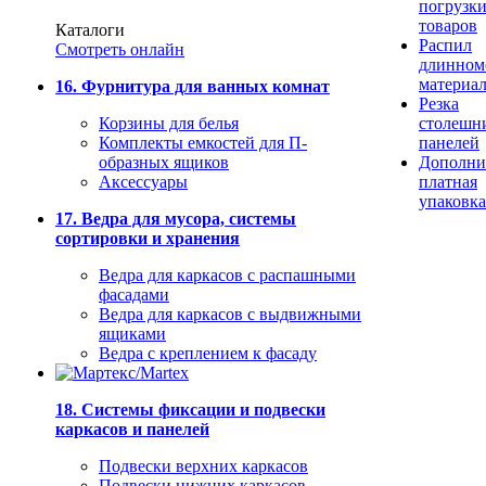
погрузк
товаров
Каталоги
Распил
Смотреть онлайн
длинном
материа
16. Фурнитура для ванных комнат
Резка
Корзины для белья
столешн
Комплекты емкостей для П-
панелей
образных ящиков
Дополни
Аксессуары
платная
упаковка
17. Ведра для мусора, системы
сортировки и хранения
Ведра для каркасов с распашными
фасадами
Ведра для каркасов с выдвижными
ящиками
Ведра с креплением к фасаду
18. Системы фиксации и подвески
каркасов и панелей
Подвески верхних каркасов
Подвески нижних каркасов