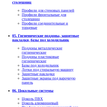
столешниц
Профили для стеновых панелей
Профили фронтальные для
столешниц
Профили соединительные и
торцевые
05. Гигиенические поддоны, защитные
накладки, базы под холодильник
Поддоны металлические
гигиенические
Поддоны пластиковые
гигиенические
Базы под холодильник
Лотки под стиральную машину
Защитные накладки
Защитные экраны под варочную
панель
06. Цокольные системы
Цоколь ПВХ
Цоколь алюминиевый