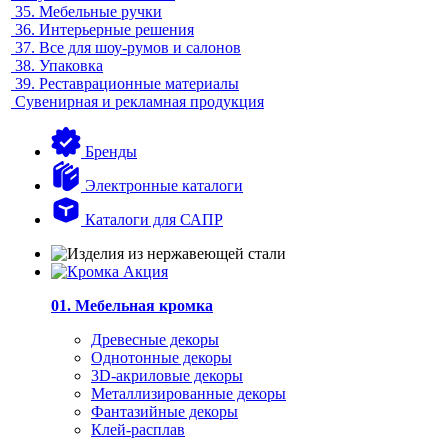
35.
Мебельные ручки
36.
Интерьерные решения
37.
Все для шоу-румов и салонов
38.
Упаковка
39.
Реставрационные материалы
Сувенирная и рекламная продукция
Бренды
Электронные каталоги
Каталоги для САПР
01. Мебельная кромка
Древесные декоры
Однотонные декоры
3D-акриловые декоры
Металлизированные декоры
Фантазийные декоры
Клей-расплав