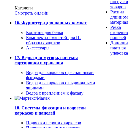
погрузк
товаров
Каталоги
Распил
Смотреть онлайн
длинном
материа
16. Фурнитура для ванных комнат
Резка
Корзины для белья
столешн
Комплекты емкостей для П-
панелей
образных ящиков
Дополни
Аксессуары
платная
упаковка
17. Ведра для мусора, системы
сортировки и хранения
Ведра для каркасов с распашными
фасадами
Ведра для каркасов с выдвижными
ящиками
Ведра с креплением к фасаду
18. Системы фиксации и подвески
каркасов и панелей
Подвески верхних каркасов
Подвески нижних каркасов