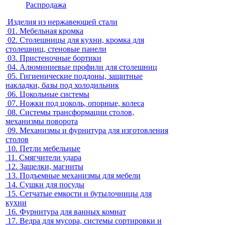
Распродажа
Изделия из нержавеющей стали
01.
Мебельная кромка
02.
Столешницы для кухни, кромка для
столешниц, стеновые панели
03.
Пристеночные бортики
04.
Алюминиевые профили для столешниц
05.
Гигиенические поддоны, защитные
накладки, базы под холодильник
06.
Цокольные системы
07.
Ножки под цоколь, опорные, колеса
08.
Системы трансформации столов,
механизмы поворота
09.
Механизмы и фурнитура для изготовления
столов
10.
Петли мебельные
11.
Смягчители удара
12.
Защелки, магниты
13.
Подъемные механизмы для мебели
14.
Сушки для посуды
15.
Сетчатые емкости и бутылочницы для
кухни
16.
Фурнитура для ванных комнат
17.
Ведра для мусора, системы сортировки и