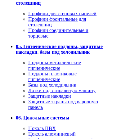
столешниц
Профили для стеновых панелей
Профили фронтальные для
столешниц
Профили соединительные и
торцевые
05. Гигиенические поддоны, защитные
накладки, базы под холодильник
Поддоны металлические
гигиенические
Поддоны пластиковые
гигиенические
Базы под холодильник
Лотки под стиральную машину
Защитные накладки
Защитные экраны под варочную
панель
06. Цокольные системы
Цоколь ПВХ
Цоколь алюминиевый