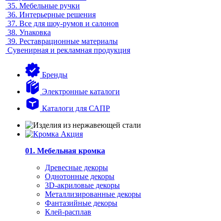
35.
Мебельные ручки
36.
Интерьерные решения
37.
Все для шоу-румов и салонов
38.
Упаковка
39.
Реставрационные материалы
Сувенирная и рекламная продукция
Бренды
Электронные каталоги
Каталоги для САПР
01. Мебельная кромка
Древесные декоры
Однотонные декоры
3D-акриловые декоры
Металлизированные декоры
Фантазийные декоры
Клей-расплав