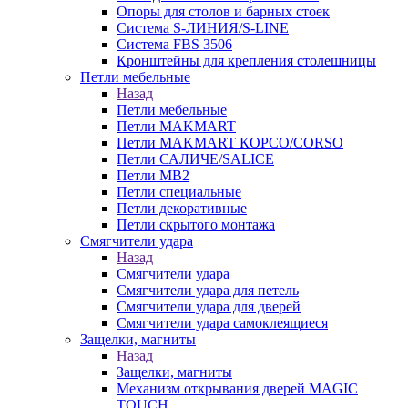
Опоры для столов и барных стоек
Система S-ЛИНИЯ/S-LINE
Система FBS 3506
Кронштейны для крепления столешницы
Петли мебельные
Назад
Петли мебельные
Петли MAKMART
Петли MAKMART КОРСО/CORSO
Петли САЛИЧЕ/SALICE
Петли MB2
Петли специальные
Петли декоративные
Петли скрытого монтажа
Смягчители удара
Назад
Смягчители удара
Смягчители удара для петель
Смягчители удара для дверей
Cмягчители удара самоклеящиеся
Защелки, магниты
Назад
Защелки, магниты
Механизм открывания дверей MAGIC
TOUCH