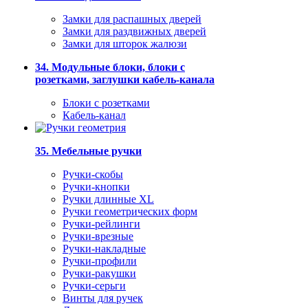
Замки для распашных дверей
Замки для раздвижных дверей
Замки для шторок жалюзи
34. Модульные блоки, блоки с
розетками, заглушки кабель-канала
Блоки с розетками
Кабель-канал
35. Мебельные ручки
Ручки-скобы
Ручки-кнопки
Ручки длинные XL
Ручки геометрических форм
Ручки-рейлинги
Ручки-врезные
Ручки-накладные
Ручки-профили
Ручки-ракушки
Ручки-серьги
Винты для ручек