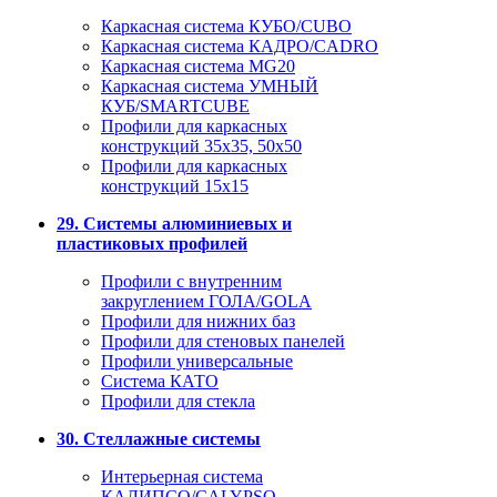
Каркасная система КУБО/CUBO
Каркасная система КАДРО/CADRO
Каркасная система MG20
Каркасная система УМНЫЙ
КУБ/SMARTCUBE
Профили для каркасных
конструкций 35x35, 50x50
Профили для каркасных
конструкций 15х15
29. Системы алюминиевых и
пластиковых профилей
Профили с внутренним
закруглением ГОЛА/GOLA
Профили для нижних баз
Профили для стеновых панелей
Профили универсальные
Система КАТО
Профили для стекла
30. Стеллажные системы
Интерьерная система
КАЛИПСО/CALYPSO