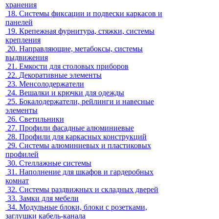
хранения
18.
Системы фиксации и подвески каркасов и
панелей
19.
Крепежная фурнитура, стяжки, системы
крепления
20.
Направляющие, метабоксы, системы
выдвижения
21.
Емкости для столовых приборов
22.
Декоративные элементы
23.
Менсолодержатели
24.
Вешалки и крючки для одежды
25.
Бокалодержатели, рейлинги и навесные
элементы
26.
Светильники
27.
Профили фасадные алюминиевые
28.
Профили для каркасных конструкций
29.
Системы алюминиевых и пластиковых
профилей
30.
Стеллажные системы
31.
Наполнение для шкафов и гардеробных
комнат
32.
Системы раздвижных и складных дверей
33.
Замки для мебели
34.
Модульные блоки, блоки с розетками,
заглушки кабель-канала