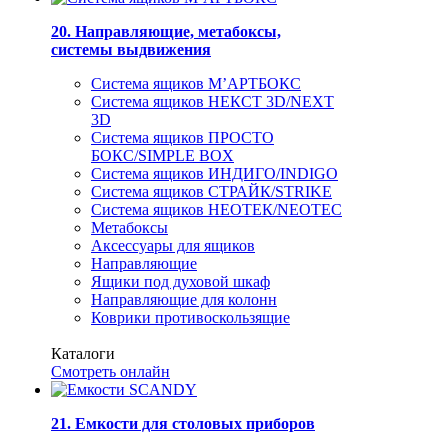
20. Направляющие, метабоксы,
системы выдвижения
Система ящиков М’АРТБОКС
Система ящиков НЕКСТ 3D/NEXT
3D
Система ящиков ПРОСТО
БОКС/SIMPLE BOX
Система ящиков ИНДИГО/INDIGO
Система ящиков СТРАЙК/STRIKE
Система ящиков НЕОТЕК/NEOTEC
Метабоксы
Аксессуары для ящиков
Направляющие
Ящики под духовой шкаф
Направляющие для колонн
Коврики противоскользящие
Каталоги
Смотреть онлайн
21. Емкости для столовых приборов