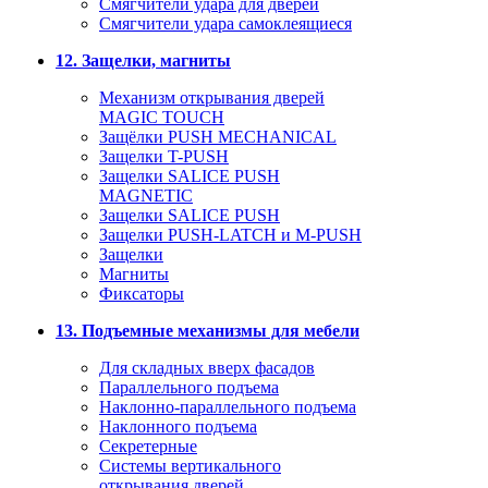
Смягчители удара для дверей
Cмягчители удара самоклеящиеся
12. Защелки, магниты
Механизм открывания дверей
MAGIC TOUCH
Защёлки PUSH MECHANICAL
Защелки T-PUSH
Защелки SALICE PUSH
MAGNETIC
Защелки SALICE PUSH
Защелки PUSH-LATCH и M-PUSH
Защелки
Магниты
Фиксаторы
13. Подъемные механизмы для мебели
Для складных вверх фасадов
Параллельного подъема
Наклонно-параллельного подъема
Наклонного подъема
Секретерные
Системы вертикального
открывания дверей