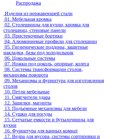
Распродажа
Изделия из нержавеющей стали
01.
Мебельная кромка
02.
Столешницы для кухни, кромка для
столешниц, стеновые панели
03.
Пристеночные бортики
04.
Алюминиевые профили для столешниц
05.
Гигиенические поддоны, защитные
накладки, базы под холодильник
06.
Цокольные системы
07.
Ножки под цоколь, опорные, колеса
08.
Системы трансформации столов,
механизмы поворота
09.
Механизмы и фурнитура для изготовления
столов
10.
Петли мебельные
11.
Смягчители удара
12.
Защелки, магниты
13.
Подъемные механизмы для мебели
14.
Сушки для посуды
15.
Сетчатые емкости и бутылочницы для
кухни
16.
Фурнитура для ванных комнат
17.
Ведра для мусора, системы сортировки и