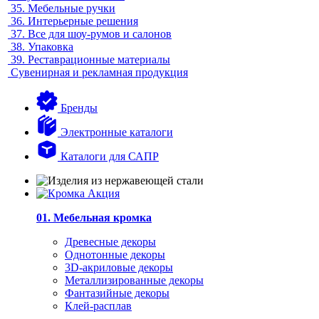
35.
Мебельные ручки
36.
Интерьерные решения
37.
Все для шоу-румов и салонов
38.
Упаковка
39.
Реставрационные материалы
Сувенирная и рекламная продукция
Бренды
Электронные каталоги
Каталоги для САПР
01. Мебельная кромка
Древесные декоры
Однотонные декоры
3D-акриловые декоры
Металлизированные декоры
Фантазийные декоры
Клей-расплав