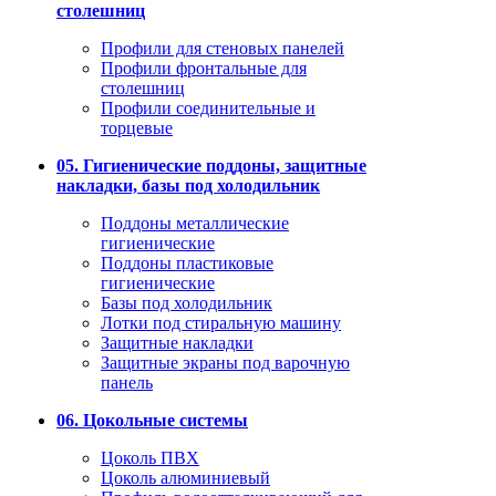
столешниц
Профили для стеновых панелей
Профили фронтальные для
столешниц
Профили соединительные и
торцевые
05. Гигиенические поддоны, защитные
накладки, базы под холодильник
Поддоны металлические
гигиенические
Поддоны пластиковые
гигиенические
Базы под холодильник
Лотки под стиральную машину
Защитные накладки
Защитные экраны под варочную
панель
06. Цокольные системы
Цоколь ПВХ
Цоколь алюминиевый