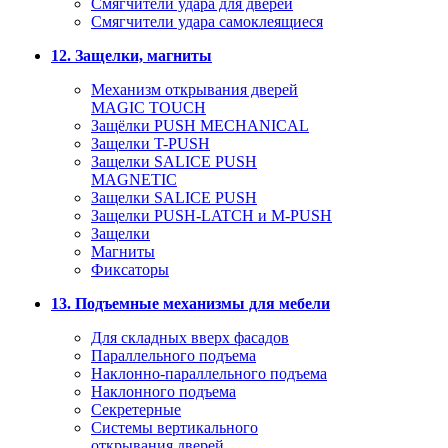
Смягчители удара для дверей
Cмягчители удара самоклеящиеся
12. Защелки, магниты
Механизм открывания дверей
MAGIC TOUCH
Защёлки PUSH MECHANICAL
Защелки T-PUSH
Защелки SALICE PUSH
MAGNETIC
Защелки SALICE PUSH
Защелки PUSH-LATCH и M-PUSH
Защелки
Магниты
Фиксаторы
13. Подъемные механизмы для мебели
Для складных вверх фасадов
Параллельного подъема
Наклонно-параллельного подъема
Наклонного подъема
Секретерные
Системы вертикального
открывания дверей