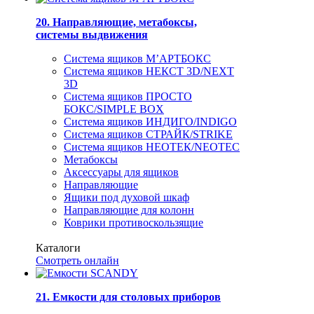
20. Направляющие, метабоксы,
системы выдвижения
Система ящиков М’АРТБОКС
Система ящиков НЕКСТ 3D/NEXT
3D
Система ящиков ПРОСТО
БОКС/SIMPLE BOX
Система ящиков ИНДИГО/INDIGO
Система ящиков СТРАЙК/STRIKE
Система ящиков НЕОТЕК/NEOTEC
Метабоксы
Аксессуары для ящиков
Направляющие
Ящики под духовой шкаф
Направляющие для колонн
Коврики противоскользящие
Каталоги
Смотреть онлайн
21. Емкости для столовых приборов