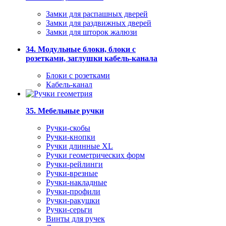
Замки для распашных дверей
Замки для раздвижных дверей
Замки для шторок жалюзи
34. Модульные блоки, блоки с
розетками, заглушки кабель-канала
Блоки с розетками
Кабель-канал
35. Мебельные ручки
Ручки-скобы
Ручки-кнопки
Ручки длинные XL
Ручки геометрических форм
Ручки-рейлинги
Ручки-врезные
Ручки-накладные
Ручки-профили
Ручки-ракушки
Ручки-серьги
Винты для ручек