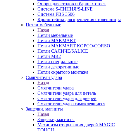
Опоры для столов и барных стоек
Система S-ЛИНИЯ/S-LINE
Система FBS 3506
Кронштейны для крепления столешницы
Петли мебельные
Назад
Петли мебельные
Петли MAKMART
Петли MAKMART КОРСО/CORSO
Петли САЛИЧЕ/SALICE
Петли MB2
Петли специальные
Петли декоративные
Петли скрытого монтажа
Смягчители удара
Назад
Смягчители удара
Смягчители удара для петель
Смягчители удара для дверей
Cмягчители удара самоклеящиеся
Защелки, магниты
Назад
Защелки, магниты
Механизм открывания дверей MAGIC
TOUCH