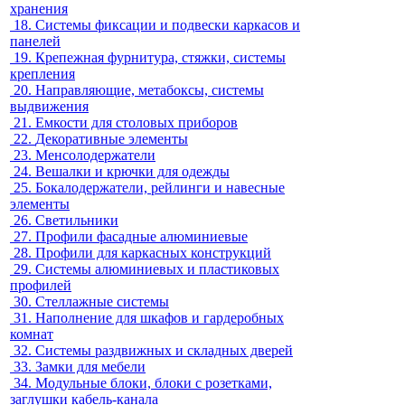
хранения
18.
Системы фиксации и подвески каркасов и
панелей
19.
Крепежная фурнитура, стяжки, системы
крепления
20.
Направляющие, метабоксы, системы
выдвижения
21.
Емкости для столовых приборов
22.
Декоративные элементы
23.
Менсолодержатели
24.
Вешалки и крючки для одежды
25.
Бокалодержатели, рейлинги и навесные
элементы
26.
Светильники
27.
Профили фасадные алюминиевые
28.
Профили для каркасных конструкций
29.
Системы алюминиевых и пластиковых
профилей
30.
Стеллажные системы
31.
Наполнение для шкафов и гардеробных
комнат
32.
Системы раздвижных и складных дверей
33.
Замки для мебели
34.
Модульные блоки, блоки с розетками,
заглушки кабель-канала