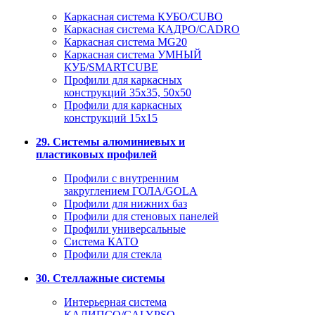
Каркасная система КУБО/CUBO
Каркасная система КАДРО/CADRO
Каркасная система MG20
Каркасная система УМНЫЙ
КУБ/SMARTCUBE
Профили для каркасных
конструкций 35x35, 50x50
Профили для каркасных
конструкций 15х15
29. Системы алюминиевых и
пластиковых профилей
Профили с внутренним
закруглением ГОЛА/GOLA
Профили для нижних баз
Профили для стеновых панелей
Профили универсальные
Система КАТО
Профили для стекла
30. Стеллажные системы
Интерьерная система
КАЛИПСО/CALYPSO