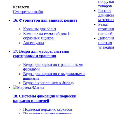
погрузк
товаров
Каталоги
Распил
Смотреть онлайн
длинном
материа
16. Фурнитура для ванных комнат
Резка
Корзины для белья
столешн
Комплекты емкостей для П-
панелей
образных ящиков
Дополни
Аксессуары
платная
упаковка
17. Ведра для мусора, системы
сортировки и хранения
Ведра для каркасов с распашными
фасадами
Ведра для каркасов с выдвижными
ящиками
Ведра с креплением к фасаду
18. Системы фиксации и подвески
каркасов и панелей
Подвески верхних каркасов
Подвески нижних каркасов