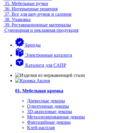
35.
Мебельные ручки
36.
Интерьерные решения
37.
Все для шоу-румов и салонов
38.
Упаковка
39.
Реставрационные материалы
Сувенирная и рекламная продукция
Бренды
Электронные каталоги
Каталоги для САПР
01. Мебельная кромка
Древесные декоры
Однотонные декоры
3D-акриловые декоры
Металлизированные декоры
Фантазийные декоры
Клей-расплав