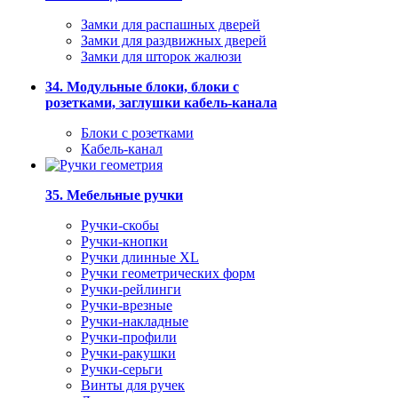
Замки для распашных дверей
Замки для раздвижных дверей
Замки для шторок жалюзи
34. Модульные блоки, блоки с
розетками, заглушки кабель-канала
Блоки с розетками
Кабель-канал
35. Мебельные ручки
Ручки-скобы
Ручки-кнопки
Ручки длинные XL
Ручки геометрических форм
Ручки-рейлинги
Ручки-врезные
Ручки-накладные
Ручки-профили
Ручки-ракушки
Ручки-серьги
Винты для ручек