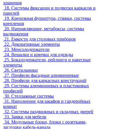
хранения
18.
Системы фиксации и подвески каркасов и
панелей
19.
Крепежная фурнитура, стяжки, системы
крепления
20.
Направляющие, метабоксы, системы
выдвижения
21.
Емкости для столовых приборов
22.
Декоративные элементы
23.
Менсолодержатели
24.
Вешалки и крючки для одежды
25.
Бокалодержатели, рейлинги и навесные
элементы
26.
Светильники
27.
Профили фасадные алюминиевые
28.
Профили для каркасных конструкций
29.
Системы алюминиевых и пластиковых
профилей
30.
Стеллажные системы
31.
Наполнение для шкафов и гардеробных
комнат
32.
Системы раздвижных и складных дверей
33.
Замки для мебели
34.
Модульные блоки, блоки с розетками,
заглушки кабель-канала