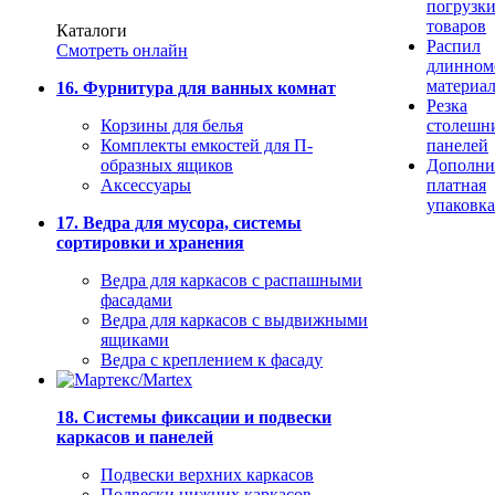
погрузк
товаров
Каталоги
Распил
Смотреть онлайн
длинном
материа
16. Фурнитура для ванных комнат
Резка
Корзины для белья
столешн
Комплекты емкостей для П-
панелей
образных ящиков
Дополни
Аксессуары
платная
упаковка
17. Ведра для мусора, системы
сортировки и хранения
Ведра для каркасов с распашными
фасадами
Ведра для каркасов с выдвижными
ящиками
Ведра с креплением к фасаду
18. Системы фиксации и подвески
каркасов и панелей
Подвески верхних каркасов
Подвески нижних каркасов