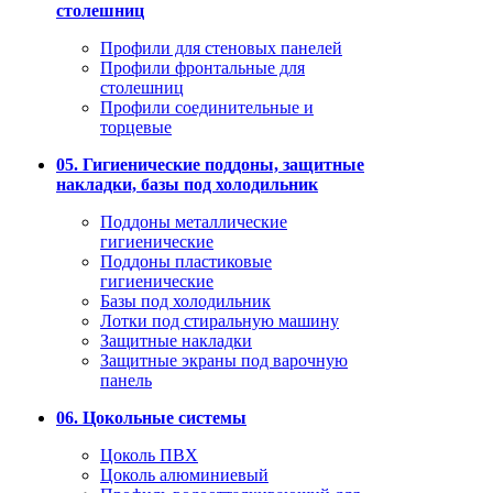
столешниц
Профили для стеновых панелей
Профили фронтальные для
столешниц
Профили соединительные и
торцевые
05. Гигиенические поддоны, защитные
накладки, базы под холодильник
Поддоны металлические
гигиенические
Поддоны пластиковые
гигиенические
Базы под холодильник
Лотки под стиральную машину
Защитные накладки
Защитные экраны под варочную
панель
06. Цокольные системы
Цоколь ПВХ
Цоколь алюминиевый