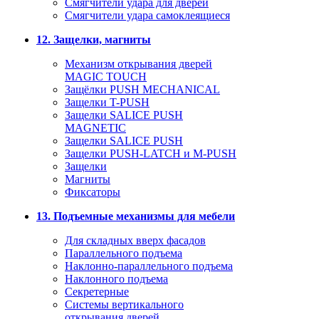
Смягчители удара для дверей
Cмягчители удара самоклеящиеся
12. Защелки, магниты
Механизм открывания дверей
MAGIC TOUCH
Защёлки PUSH MECHANICAL
Защелки T-PUSH
Защелки SALICE PUSH
MAGNETIC
Защелки SALICE PUSH
Защелки PUSH-LATCH и M-PUSH
Защелки
Магниты
Фиксаторы
13. Подъемные механизмы для мебели
Для складных вверх фасадов
Параллельного подъема
Наклонно-параллельного подъема
Наклонного подъема
Секретерные
Системы вертикального
открывания дверей