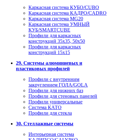
Каркасная система КУБО/CUBO
Каркасная система КАДРО/CADRO
Каркасная система MG20
Каркасная система УМНЫЙ
КУБ/SMARTCUBE
Профили для каркасных
конструкций 35x35, 50x50
Профили для каркасных
конструкций 15х15
29. Системы алюминиевых и
пластиковых профилей
Профили с внутренним
закруглением ГОЛА/GOLA
Профили для нижних баз
Профили для стеновых панелей
Профили универсальные
Система КАТО
Профили для стекла
30. Стеллажные системы
Интерьерная система
КАЛИПСО/CALYPSO