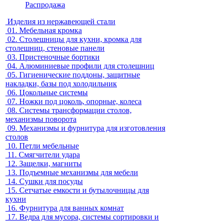
Распродажа
Изделия из нержавеющей стали
01.
Мебельная кромка
02.
Столешницы для кухни, кромка для
столешниц, стеновые панели
03.
Пристеночные бортики
04.
Алюминиевые профили для столешниц
05.
Гигиенические поддоны, защитные
накладки, базы под холодильник
06.
Цокольные системы
07.
Ножки под цоколь, опорные, колеса
08.
Системы трансформации столов,
механизмы поворота
09.
Механизмы и фурнитура для изготовления
столов
10.
Петли мебельные
11.
Смягчители удара
12.
Защелки, магниты
13.
Подъемные механизмы для мебели
14.
Сушки для посуды
15.
Сетчатые емкости и бутылочницы для
кухни
16.
Фурнитура для ванных комнат
17.
Ведра для мусора, системы сортировки и