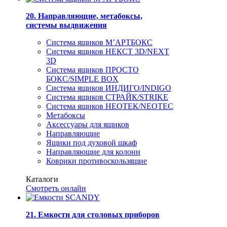
20. Направляющие, метабоксы,
системы выдвижения
Система ящиков М’АРТБОКС
Система ящиков НЕКСТ 3D/NEXT
3D
Система ящиков ПРОСТО
БОКС/SIMPLE BOX
Система ящиков ИНДИГО/INDIGO
Система ящиков СТРАЙК/STRIKE
Система ящиков НЕОТЕК/NEOTEC
Метабоксы
Аксессуары для ящиков
Направляющие
Ящики под духовой шкаф
Направляющие для колонн
Коврики противоскользящие
Каталоги
Смотреть онлайн
21. Емкости для столовых приборов