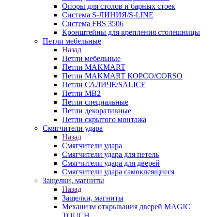
Опоры для столов и барных стоек
Система S-ЛИНИЯ/S-LINE
Система FBS 3506
Кронштейны для крепления столешницы
Петли мебельные
Назад
Петли мебельные
Петли MAKMART
Петли MAKMART КОРСО/CORSO
Петли САЛИЧЕ/SALICE
Петли MB2
Петли специальные
Петли декоративные
Петли скрытого монтажа
Смягчители удара
Назад
Смягчители удара
Смягчители удара для петель
Смягчители удара для дверей
Cмягчители удара самоклеящиеся
Защелки, магниты
Назад
Защелки, магниты
Механизм открывания дверей MAGIC
TOUCH