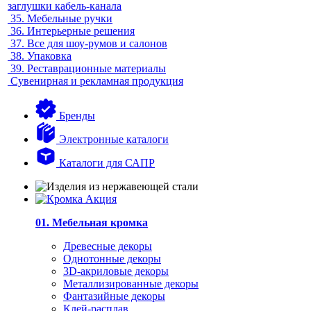
заглушки кабель-канала
35.
Мебельные ручки
36.
Интерьерные решения
37.
Все для шоу-румов и салонов
38.
Упаковка
39.
Реставрационные материалы
Сувенирная и рекламная продукция
Бренды
Электронные каталоги
Каталоги для САПР
01. Мебельная кромка
Древесные декоры
Однотонные декоры
3D-акриловые декоры
Металлизированные декоры
Фантазийные декоры
Клей-расплав