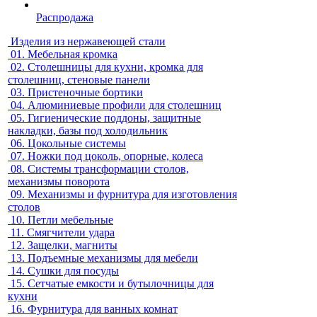
Распродажа
Изделия из нержавеющей стали
01.
Мебельная кромка
02.
Столешницы для кухни, кромка для
столешниц, стеновые панели
03.
Пристеночные бортики
04.
Алюминиевые профили для столешниц
05.
Гигиенические поддоны, защитные
накладки, базы под холодильник
06.
Цокольные системы
07.
Ножки под цоколь, опорные, колеса
08.
Системы трансформации столов,
механизмы поворота
09.
Механизмы и фурнитура для изготовления
столов
10.
Петли мебельные
11.
Смягчители удара
12.
Защелки, магниты
13.
Подъемные механизмы для мебели
14.
Сушки для посуды
15.
Сетчатые емкости и бутылочницы для
кухни
16.
Фурнитура для ванных комнат