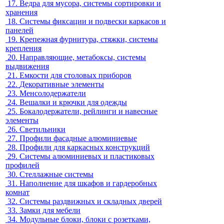
17.
Ведра для мусора, системы сортировки и
хранения
18.
Системы фиксации и подвески каркасов и
панелей
19.
Крепежная фурнитура, стяжки, системы
крепления
20.
Направляющие, метабоксы, системы
выдвижения
21.
Емкости для столовых приборов
22.
Декоративные элементы
23.
Менсолодержатели
24.
Вешалки и крючки для одежды
25.
Бокалодержатели, рейлинги и навесные
элементы
26.
Светильники
27.
Профили фасадные алюминиевые
28.
Профили для каркасных конструкций
29.
Системы алюминиевых и пластиковых
профилей
30.
Стеллажные системы
31.
Наполнение для шкафов и гардеробных
комнат
32.
Системы раздвижных и складных дверей
33.
Замки для мебели
34.
Модульные блоки, блоки с розетками,