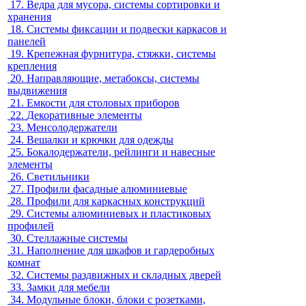
17.
Ведра для мусора, системы сортировки и
хранения
18.
Системы фиксации и подвески каркасов и
панелей
19.
Крепежная фурнитура, стяжки, системы
крепления
20.
Направляющие, метабоксы, системы
выдвижения
21.
Емкости для столовых приборов
22.
Декоративные элементы
23.
Менсолодержатели
24.
Вешалки и крючки для одежды
25.
Бокалодержатели, рейлинги и навесные
элементы
26.
Светильники
27.
Профили фасадные алюминиевые
28.
Профили для каркасных конструкций
29.
Системы алюминиевых и пластиковых
профилей
30.
Стеллажные системы
31.
Наполнение для шкафов и гардеробных
комнат
32.
Системы раздвижных и складных дверей
33.
Замки для мебели
34.
Модульные блоки, блоки с розетками,