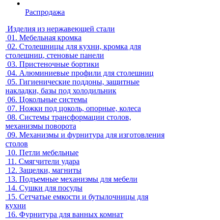
Распродажа
Изделия из нержавеющей стали
01.
Мебельная кромка
02.
Столешницы для кухни, кромка для
столешниц, стеновые панели
03.
Пристеночные бортики
04.
Алюминиевые профили для столешниц
05.
Гигиенические поддоны, защитные
накладки, базы под холодильник
06.
Цокольные системы
07.
Ножки под цоколь, опорные, колеса
08.
Системы трансформации столов,
механизмы поворота
09.
Механизмы и фурнитура для изготовления
столов
10.
Петли мебельные
11.
Смягчители удара
12.
Защелки, магниты
13.
Подъемные механизмы для мебели
14.
Сушки для посуды
15.
Сетчатые емкости и бутылочницы для
кухни
16.
Фурнитура для ванных комнат