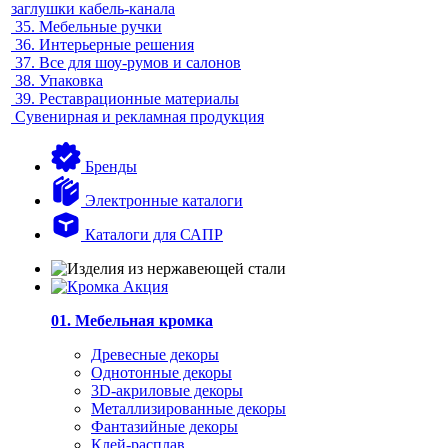
заглушки кабель-канала
35.
Мебельные ручки
36.
Интерьерные решения
37.
Все для шоу-румов и салонов
38.
Упаковка
39.
Реставрационные материалы
Сувенирная и рекламная продукция
Бренды
Электронные каталоги
Каталоги для САПР
01. Мебельная кромка
Древесные декоры
Однотонные декоры
3D-акриловые декоры
Металлизированные декоры
Фантазийные декоры
Клей-расплав