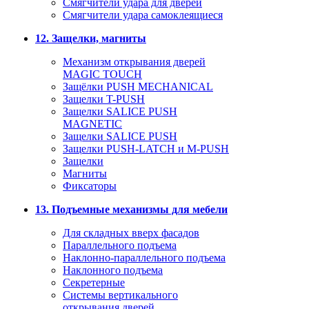
Смягчители удара для дверей
Cмягчители удара самоклеящиеся
12. Защелки, магниты
Механизм открывания дверей
MAGIC TOUCH
Защёлки PUSH MECHANICAL
Защелки T-PUSH
Защелки SALICE PUSH
MAGNETIC
Защелки SALICE PUSH
Защелки PUSH-LATCH и M-PUSH
Защелки
Магниты
Фиксаторы
13. Подъемные механизмы для мебели
Для складных вверх фасадов
Параллельного подъема
Наклонно-параллельного подъема
Наклонного подъема
Секретерные
Системы вертикального
открывания дверей