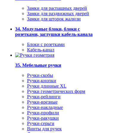
Замки для распашных дверей
Замки для раздвижных дверей
Замки для шторок жалюзи
34. Модульные блоки, блоки с
розетками, заглушки кабель-канала
Блоки с розетками
Кабель-канал
35. Мебельные ручки
Ручки-скобы
Ручки-кнопки
Ручки длинные XL
Ручки геометрических форм
Ручки-рейлинги
Ручки-врезные
Ручки-накладные
Ручки-профили
Ручки-ракушки
Ручки-серьги
Винты для ручек