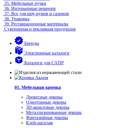
35.
Мебельные ручки
36.
Интерьерные решения
37.
Все для шоу-румов и салонов
38.
Упаковка
39.
Реставрационные материалы
Сувенирная и рекламная продукция
Бренды
Электронные каталоги
Каталоги для САПР
01. Мебельная кромка
Древесные декоры
Однотонные декоры
3D-акриловые декоры
Металлизированные декоры
Фантазийные декоры
Клей-расплав