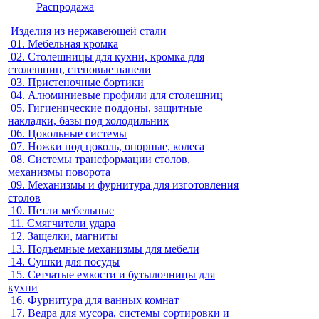
Распродажа
Изделия из нержавеющей стали
01.
Мебельная кромка
02.
Столешницы для кухни, кромка для
столешниц, стеновые панели
03.
Пристеночные бортики
04.
Алюминиевые профили для столешниц
05.
Гигиенические поддоны, защитные
накладки, базы под холодильник
06.
Цокольные системы
07.
Ножки под цоколь, опорные, колеса
08.
Системы трансформации столов,
механизмы поворота
09.
Механизмы и фурнитура для изготовления
столов
10.
Петли мебельные
11.
Смягчители удара
12.
Защелки, магниты
13.
Подъемные механизмы для мебели
14.
Сушки для посуды
15.
Сетчатые емкости и бутылочницы для
кухни
16.
Фурнитура для ванных комнат
17.
Ведра для мусора, системы сортировки и