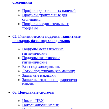
столешниц
Профили для стеновых панелей
Профили фронтальные для
столешниц
Профили соединительные и
торцевые
05. Гигиенические поддоны, защитные
накладки, базы под холодильник
Поддоны металлические
гигиенические
Поддоны пластиковые
гигиенические
Базы под холодильник
Лотки под стиральную машину
Защитные накладки
Защитные экраны под варочную
панель
06. Цокольные системы
Цоколь ПВХ
Цоколь алюминиевый