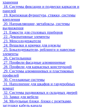
хранения
18.
Системы фиксации и подвески каркасов и
панелей
19.
Крепежная фурнитура, стяжки, системы
крепления
20.
Направляющие, метабоксы, системы
выдвижения
21.
Емкости для столовых приборов
22.
Декоративные элементы
23.
Менсолодержатели
24.
Вешалки и крючки для одежды
25.
Бокалодержатели, рейлинги и навесные
элементы
26.
Светильники
27.
Профили фасадные алюминиевые
28.
Профили для каркасных конструкций
29.
Системы алюминиевых и пластиковых
профилей
30.
Стеллажные системы
31.
Наполнение для шкафов и гардеробных
комнат
32.
Системы раздвижных и складных дверей
33.
Замки для мебели
34.
Модульные блоки, блоки с розетками,
заглушки кабель-канала