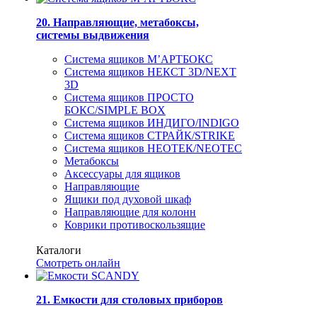
20. Направляющие, метабоксы,
системы выдвижения
Система ящиков М’АРТБОКС
Система ящиков НЕКСТ 3D/NEXT
3D
Система ящиков ПРОСТО
БОКС/SIMPLE BOX
Система ящиков ИНДИГО/INDIGO
Система ящиков СТРАЙК/STRIKE
Система ящиков НЕОТЕК/NEOTEC
Метабоксы
Аксессуары для ящиков
Направляющие
Ящики под духовой шкаф
Направляющие для колонн
Коврики противоскользящие
Каталоги
Смотреть онлайн
21. Емкости для столовых приборов