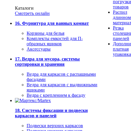
погрузк
товаров
Каталоги
Распил
Смотреть онлайн
длинном
материа
16. Фурнитура для ванных комнат
Резка
Корзины для белья
столешн
Комплекты емкостей для П-
панелей
образных ящиков
Дополни
Аксессуары
платная
упаковка
17. Ведра для мусора, системы
сортировки и хранения
Ведра для каркасов с распашными
фасадами
Ведра для каркасов с выдвижными
ящиками
Ведра с креплением к фасаду
18. Системы фиксации и подвески
каркасов и панелей
Подвески верхних каркасов
Подвески нижних каркасов