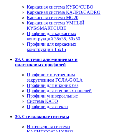
Каркасная система КУБО/CUBO
Каркасная система КАДРО/CADRO
Каркасная система MG20
Каркасная система УМНЫЙ
КУБ/SMARTCUBE
Профили для каркасных
конструкций 35x35, 50x50
Профили для каркасных
конструкций 15х15
29. Системы алюминиевых и
пластиковых профилей
Профили с внутренним
закруглением ГОЛА/GOLA
Профили для нижних баз
Профили для стеновых панелей
Профили универсальные
Система КАТО
Профили для стекла
30. Стеллажные системы
Интерьерная система
КАЛИПСО/CALYPSO