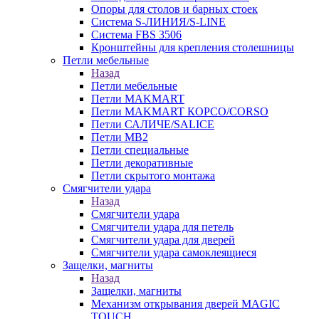
Опоры для столов и барных стоек
Система S-ЛИНИЯ/S-LINE
Система FBS 3506
Кронштейны для крепления столешницы
Петли мебельные
Назад
Петли мебельные
Петли MAKMART
Петли MAKMART КОРСО/CORSO
Петли САЛИЧЕ/SALICE
Петли MB2
Петли специальные
Петли декоративные
Петли скрытого монтажа
Смягчители удара
Назад
Смягчители удара
Смягчители удара для петель
Смягчители удара для дверей
Cмягчители удара самоклеящиеся
Защелки, магниты
Назад
Защелки, магниты
Механизм открывания дверей MAGIC
TOUCH